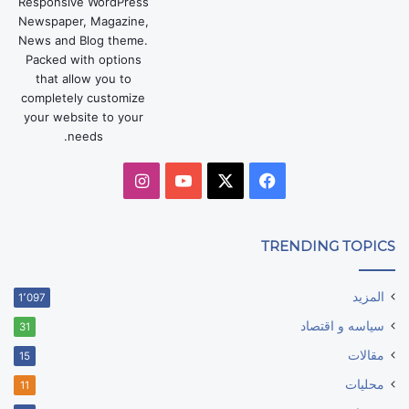
Responsive WordPress
Newspaper, Magazine,
News and Blog theme.
Packed with options
that allow you to
completely customize
your website to your
needs.
‫X
فيسبوك
‫YouTube
انستقرام
TRENDING TOPICS
المزيد
1٬097
سياسه و اقتصاد
31
مقالات
15
محليات
11