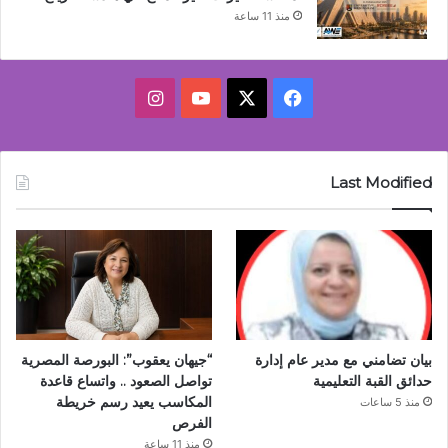
منذ 11 ساعة
‫X
فيسبوك
‫YouTube
انستقرام
Last Modified
بيان تضامني مع مدير عام إدارة
“جيهان يعقوب”: البورصة المصرية
حدائق القبة التعليمية
تواصل الصعود .. واتساع قاعدة
المكاسب يعيد رسم خريطة
منذ 5 ساعات
الفرص
منذ 11 ساعة