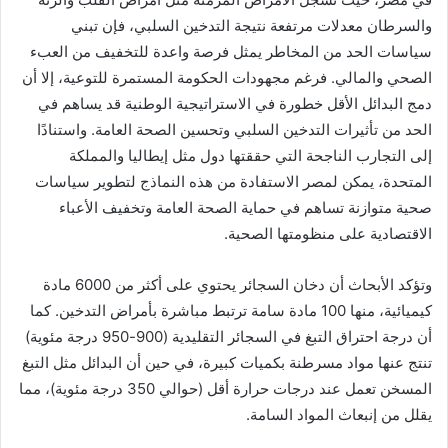
والسرطان معدلات مرتفعة نتيجة التدخين السلبي، فإن تبني
سياسات الحد من المخاطر يمثل فرصة واعدة للتخفيف من العبء
الصحي والمالي. فرغم مجهودات الحكومة المستمرة للتوعية، إلا أن
دمج البدائل الأقل خطورة في الاستراتيجية الوطنية قد يساهم في
الحد من تأثيرات التدخين السلبي وتحسين الصحة العامة. واستنادًا
إلى التجارب الناجحة التي حققتها دول مثل إيطاليا والمملكة
المتحدة، يمكن لمصر الاستفادة من هذه النماذج لتطوير سياسات
صحية متوازنة تساهم في حماية الصحة العامة وتخفيف الأعباء
الاقتصادية على منظومتها الصحية.
وتؤكد الأبحاث أن دخان السجائر يحتوي على أكثر من 6000 مادة
كيميائية، منها 100 مادة سامة ترتبط مباشرة بأمراض التدخين. كما
أن درجة احتراق التبغ في السجائر التقليدية (900-950 درجة مئوية)
تنتج عنها مواد مسرطنة بكميات كبيرة، في حين أن البدائل مثل التبغ
المسخن تعمل عند درجات حرارة أقل (حوالي 350 درجة مئوية)، مما
يقلل من إنبعاث المواد السامة.