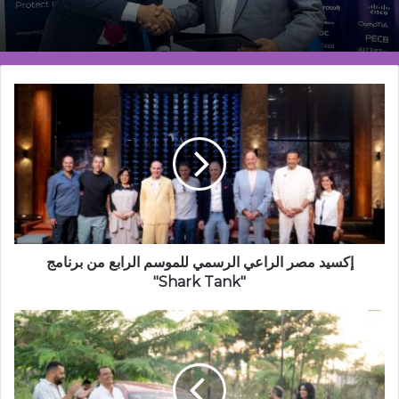
إكسيد
مصر
الراعي
الرسمي
للموسم
الرابع
من
برنامج
"Shark
Tank"
إكسيد مصر الراعي الرسمي للموسم الرابع من برنامج
"Shark Tank"
إندرايف
تحتفي
بأفضل
السائقين
في