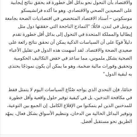
والاقتصاد بأن التحول نحو بدائل أقل خطورة قد يحقق نتائج إيجابية
على الصعيدين الصحي والاقتصادي. وهو ما أكده فرانشيسكو
موسكوني – أستاذ الاقتصاد المتخصص في اقتصاديات الصحة بجامعة
برونيل في لندن، قائلًا: “النماذج الناجحة التي حققتها دول مثل
إيطاليا والمملكة المتحدة في التحول إلى بدائل أقل خطورة تقدم
دليلاً قويًا على أن السياسات الذكية يمكن أن تحقق نتائج رائعة على
صعيدي الصحة والاقتصاد. لقد أسهمت هذه الدول في تقليل الأعباء
الصحية بشكل ملموس، مما ساعد في خفض التكاليف الحكومية
وتحقيق وفورات مالية ضخمة، وهو ما يمكن أن يكون نموذجًا يحتذى
به لبقية الدول.”
ختامًا، فإن التحدي الذي يواجه صُنّاع السياسات اليوم لا يتمثل فقط
في مكافحة التدخين، بل في كيفية توفير حلول واقعية وأقل خطورة
للمدخنين الذين لم يتمكنوا من الإقلاع الكامل. إن الجمع بين التوعية،
وتوفير البدائل الخالية من الدخان، وتنظيم الأسواق بشكل فعال، يمهّد
الطريق نحو مستقبل أفضل.