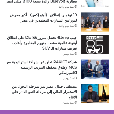
ببطارية BlueVolt رائدة بسعة 8100 مللي أمبير
منذ يوم واحد
19 نوفمبر.. إنطلاق 《أوتو إكس》 أكبر معرض
لموزعين السيارات المعتمدين في مصر
منذ يوم واحد
جيب Jeep®️ تحتفل بمرور 85 عامًا على انطلاق
أيقونة عالمية صنعت مفهوم المغامرة وأعادت
تعريف سيارات الـ SUV
منذ يومين
شركة RAKICT تعلن عن شراكة استراتيجية مع
MCS لإطلاق محفظة التدريب الرسمية
لكاسبرسكي
منذ يومين
مصطفى جمال: مصر تمر بمرحلة التحول من
الاستقرار المالي إلى مرحلة النمو القائم على
الانتاج
منذ يومين