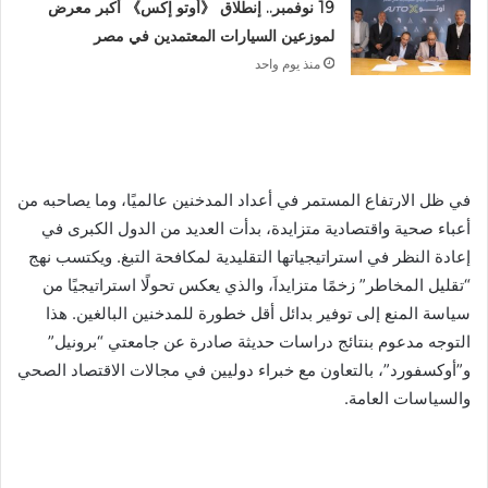
19 نوفمبر.. إنطلاق 《أوتو إكس》 أكبر معرض
لموزعين السيارات المعتمدين في مصر
منذ يوم واحد
في ظل الارتفاع المستمر في أعداد المدخنين عالميًا، وما يصاحبه من
أعباء صحية واقتصادية متزايدة، بدأت العديد من الدول الكبرى في
إعادة النظر في استراتيجياتها التقليدية لمكافحة التبغ. ويكتسب نهج
“تقليل المخاطر” زخمًا متزايداَ، والذي يعكس تحولًا استراتيجيًا من
سياسة المنع إلى توفير بدائل أقل خطورة للمدخنين البالغين. هذا
التوجه مدعوم بنتائج دراسات حديثة صادرة عن جامعتي “برونيل”
و”أوكسفورد”، بالتعاون مع خبراء دوليين في مجالات الاقتصاد الصحي
والسياسات العامة.