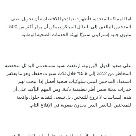
اما المملكة المتحدة، فأظهرت نماذجها الاقتصادية أن تحويل نصف
المدخنين البالغين إلى البدائل المبتكرة يمكن أن يوفر أكثر من 500
مليون جنيه إسترليني سنويًا لهيئة الخدمات الصحية الوطنية.
على صعيد الدول الأوروبية، ارتفعت نسبة مستخدمي البدائل منخفضة
المخاطر من 2.2% إلى 5.9% خلال ثلاث سنوات فقط، وهو ما يعكس
استعداد المدخنين لتبني سلوكيات صحية أفضل إذا أتيحت لهم
خيارات بديلة ضمن أطر تنظيمية ذكية. ومن المهم التأكيد على أن
هذه السياسات لا تروج للتدخين، بل تسعى لتقديم حلول واقعية
للمدخنين البالغين الذين يجدون صعوبة في الإقلاع التام.
في مصر، حيث تسجل الأمراض المزمنة مثل أمراض القلب والرئة