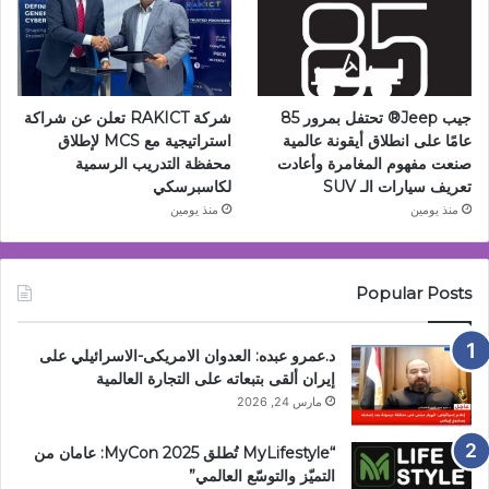
جيب Jeep®️ تحتفل بمرور 85
شركة RAKICT تعلن عن شراكة
عامًا على انطلاق أيقونة عالمية
استراتيجية مع MCS لإطلاق
صنعت مفهوم المغامرة وأعادت
محفظة التدريب الرسمية
تعريف سيارات الـ SUV
لكاسبرسكي
منذ يومين
منذ يومين
Popular Posts
د.عمرو عبده: العدوان الامريكى-الاسرائيلي على
إيران ألقى بتبعاته على التجارة العالمية
مارس 24, 2026
“MyLifestyle تُطلق MyCon 2025: عامان من
التميّز والتوسّع العالمي”