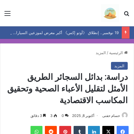
بحث عن
الق
19 نوفمبر.. إنطلاق 《أوتو إكس》 أكبر معرض لموزعين السيارات المعتمدين في مصر
الرئيسية
/
المزيد
المزيد
دراسة: بدائل السجائر الطريق
الأمثل لتقليل الأعباء الصحية وتحقيق
المكاسب الاقتصادية
حسام حفنى
أكتوبر 8, 2025
0
3
3 دقائق
فيسبوك
‫X
لينكدإن
بينتيريست
واتساب