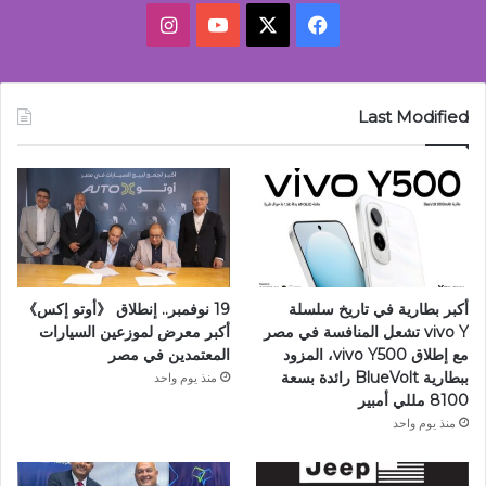
‫X
فيسبوك
‫YouTube
انستقرام
Last Modified
أكبر بطارية في تاريخ سلسلة
19 نوفمبر.. إنطلاق 《أوتو إكس》
vivo Y تشعل المنافسة في مصر
أكبر معرض لموزعين السيارات
مع إطلاق vivo Y500، المزود
المعتمدين في مصر
ببطارية BlueVolt رائدة بسعة
منذ يوم واحد
8100 مللي أمبير
منذ يوم واحد