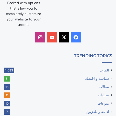
Packed with options
that allow you to
completely customize
your website to your
needs.
‫X
فيسبوك
‫YouTube
انستقرام
TRENDING TOPICS
المزيد
1٬083
سياسه و اقتصاد
31
مقالات
15
محليات
11
منوعات
10
اذاعه و تلفزيون
7