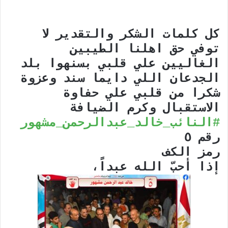
كل كلمات الشكر والتقدير لا
توفي حق اهلنا الطيبين
الغاليين علي قلبي بسنهوا بلد
الجدعان اللي دايما سند وعزوة
شكرا من قلبي علي حفاوة
الاستقبال وكرم الضيافة
#النائب_خالد_عبدالرحمن_مشهور
رقم ٥
رمز الكف
إذا أحبّ الله عبداً،