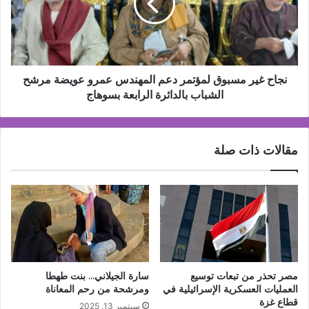
2
دعم
مليار
المهندس
جنيه
عمرو
عويضة
مرشح
الشباب
نجاح غير مسبوق لمؤتمر دعم المهندس عمرو عويضة مرشح
بالدائرة
الشباب بالدائرة الرابعة بسوهاج
الرابعة
بسوهاج
مقالات ذات صلة
مصر تحذر من تبعات توسيع
سارة الجيلاني… بنت طهطا
العمليات العسكرية الإسرائيلية في
ومرشحة من رحم المعاناة
قطاع غزة
سبتمبر 13, 2025