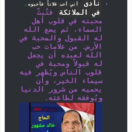
نادى
أني أحب فلاناً فأحبوه
،
في الملائكة
فتُبثّ
محبته في قلوب أهل
السماء، ثم يضع الله
له القبول والمحبة في
الأرض. من علامات حب
الله لعبده أن يجعل
له قبولاً ومحبة في
قلوب الناس ويُظهر فيه
سيماء الخير، وأن
يحميه من شرور الدنيا
ويُوفقه لطاعته.