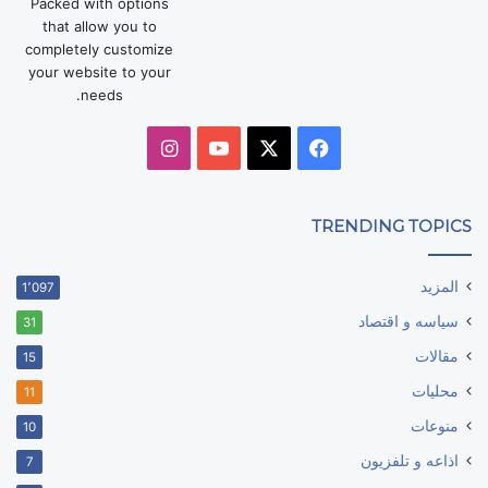
Packed with options
that allow you to
completely customize
your website to your
needs.
‫X
فيسبوك
‫YouTube
انستقرام
TRENDING TOPICS
المزيد
1٬097
سياسه و اقتصاد
31
مقالات
15
محليات
11
منوعات
10
اذاعه و تلفزيون
7