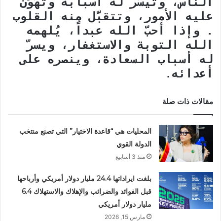
الناس، وتُيسَّر له أسبابه وتُهَوَّن
عليه الأمور، وتتقبَّل منه القلوب
. وإذا أحبّ الله عبداً، يُلهمه
الله التوبة والاستغفار، ويسرّ
له أسباب السعادة، وينصره على
أعدائه.
مقالات ذات صلة
المحليات هي “قاعدة الاختيار” التي تصنع منتخب
الدولة القوي
منذ 3 أسابيع
بلغت ايراداتها 24.4 مليار دولار أمريكي وأرباحها
قبل الفوائد والضرائب والإهلاك والاستهلاك 6.4
مليار دولار أمريكي
مارس 15, 2026