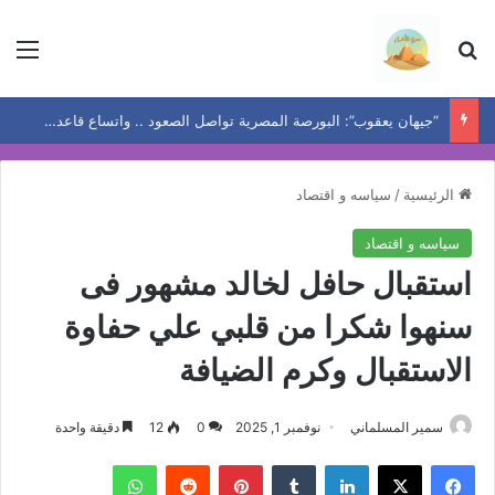
بحث عن
الق
“جيهان يعقوب”: البورصة المصرية تواصل الصعود .. واتساع قاعدة المكاسب يعيد رسم خريطة الفرص
الرئيسية
/
سياسه و اقتصاد
سياسه و اقتصاد
استقبال حافل لخالد مشهور فى
سنهوا شكرا من قلبي علي حفاوة
الاستقبال وكرم الضيافة
سمير المسلماني
نوفمبر 1, 2025
0
12
دقيقة واحدة
فيسبوك
‫X
لينكدإن
بينتيريست
واتساب