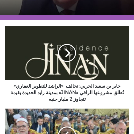
جابر
بن
سعيد
الحربي:
تحالف
«الراشد
للتطوير
العقاري»
تُطلق
مشروعها
جابر بن سعيد الحربي: تحالف «الراشد للتطوير العقاري»
الراقي
تُطلق مشروعها الراقي «JINAN» بمدينة زايد الجديدة بقيمة
«JINAN»
تتجاوز 2 مليار جنيه
بمدينة
زايد
نجاح
الجديدة
غير
بقيمة
مسبوق
تتجاوز
لمؤتمر