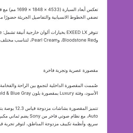
تضفي الخطوط الانسيابية والتفاصيل الجريئة حضورًا مم
وBloodstone Red، وPearl Cream، لتناسب مختلف الأذواق وتبرز الطابع العصري المميز للسيارة.
مقصورة عصرية وتجربة فاخرة
الأسود، وفئة Luxury بمقصورة بلون Black Gold & Blue Gray، تجمع بين الأناقة العصرية واللمسات الراقية.
Auto، مع نظام صوتي فا
سريع، وأنظمة تكييف مزدوجة المناطق، لتوفر تجربة قي