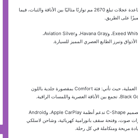
تعكس أبعاد السيارة (4533 × 1848 × 1699 مم) مع قاعدة عجلات تبلغ 2670 مم توازنًا مثاليًا بين الأناقة والثبات، فيما
يزًا على الطريق.
تتوفر EXEED LX بخيارات ألوان خارجية أنيقة تشمل: Exeed White، وHavana Gray، وAviation Silver،
صُممت المقصورة الداخلية لتجمع بين الراحة والفخامة العملية، حيث تأتي: فئة Comfort بمقصورة جلدية باللون
تتميز المقصورة بشاشات مزدوجة قياس 12.3 بوصة بتصميم C-Shape تدعم أنظمة Apple CarPlay، وAndroid
خر من Sony يضم ثماني مكبرات صوت، وفتحة سقف بانورامية كهربائية، وشاحن لاسلكي
ادة مريحة ومتكاملة في كل رحلة.