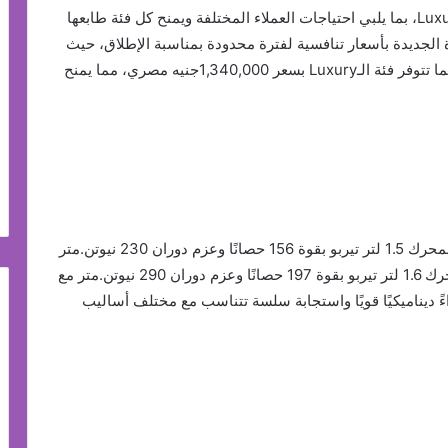
تأتي EXEED LX بفئتين من التجهيز هما Comfort وLuxury، بما يلبي احتياجات العملاء المختلفة ويمنح كل فئة طابعها
لجديدة بأسعار تنافسية لفترة محدودة بمناسبة الإطلاق، حيث
تأتي فئة الـComfort بسعر 1,190,000 جنيه مصري، بينما تتوفر فئة الـLuxury بسعر 1,340,000جنيه مصري، مما يمنح
تتوفر السيارة بخيارين من المحركات: الفئة Comfort بمحرك 1.5 لتر تيربو بقوة 156 حصانًا وعزم دوران 230 نيوتن.متر
مع ناقل حركة DCT من 6 سرعات، والفئة Luxury بمحرك 1.6 لتر تيربو بقوة 197 حصانًا وعزم دوران 290 نيوتن.متر مع
 التنوع أداءً ديناميكيًا قويًا واستجابة سلسة تتناسب مع مختلف أساليب