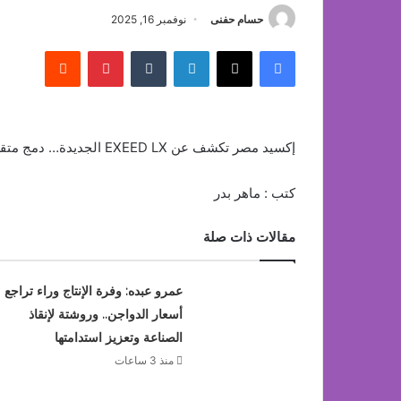
حسام حفنى
نوفمبر 16, 2025
فيسبوك
‫X
لينكدإن
بينتيريست
إكسيد مصر تكشف عن EXEED LX الجديدة… دمج متقن بين الأداء الفائق والفخامة العصرية
كتب : ماهر بدر
مقالات ذات صلة
عمرو عبده: وفرة الإنتاج وراء تراجع
أسعار الدواجن.. وروشتة لإنقاذ
الصناعة وتعزيز استدامتها
منذ 3 ساعات