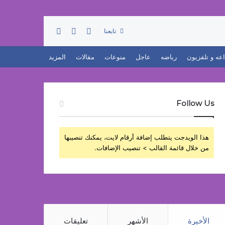
تسجيل الدخول
بحث عن
إضافة عمود جانبي
تابعنا
اعه و تلفزيون
رياضه
عاجل
منوعات
مقالات
المزيد
Follow Us
هذا الويدجت يتطلب إضافة أرقام لايت، يمكنك تنصيبها
من خلال قائمة القالب > تنصيب الإضافات.
الأخيرة
الأشهر
تعليقات