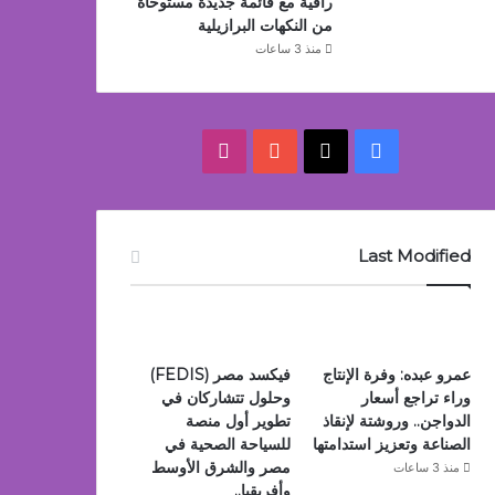
راقية مع قائمة جديدة مستوحاة
من النكهات البرازيلية
منذ 3 ساعات
‫X
فيسبوك
‫YouTube
انستقرام
Last Modified
عمرو عبده: وفرة الإنتاج
فيكسد مصر (FEDIS)
وراء تراجع أسعار
وحلول تتشاركان في
الدواجن.. وروشتة لإنقاذ
تطوير أول منصة
الصناعة وتعزيز استدامتها
للسياحة الصحية في
مصر والشرق الأوسط
منذ 3 ساعات
وأفريقيا..