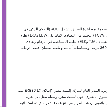
تأتي EXEED LX مزودة بمجموعة متكاملة من أنظمة السلامة ومساعدة السائق، تشمل: ACC (التحكم الذكي في
السرعة)، وAEB (الفرملة التلقائية في حالات الطوارئ)، وFCW (التحذير من التصادم الأمامي)، وLDW وLKA (نظام
التحذير والحفاظ على المسار)، BSD (مراقبة النقطة العمياء)، TJA وELK (أنظمة المساعدة في الزحام وتفادي
الانحراف)، إلى جانب نظام الكاميرات المحيطية بزاوية 360 درجة، وحساسات أمامية وخلفية لضمان أقصى درجات
وفي تعليق له على الإطلاق، قال السيد يحيى عبد القدوس، المدير العام لشركة إكسيد مصر: “إطلاق EXEED LX يمثل
لسوق المصري، فهي ليست مجرد وسيلة تنقل، بل تجربة
 واثقون أن هذا الطراز سيمنح عملاءنا تجربة قيادة استثنائية