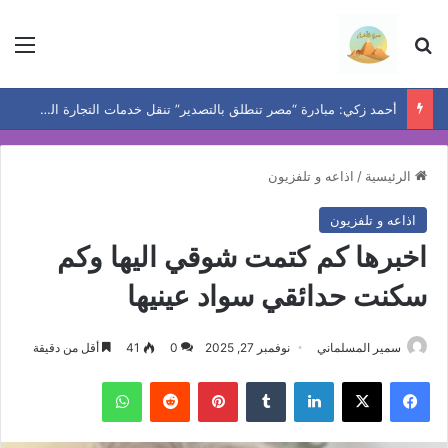
بحث عن
الق
أحمد زكي: مبادرة “مصر تنطلق بالتصدير” تنقل خدمات التجارة الخارجية إلى المصانع وتدعم نمو الصادرات
الرئيسية
/
اذاعه و تلفزيون
اذاعه و تلفزيون
اخبرها كم كتمت شوقي اليها وكم
سكنت حدائقي سواد عينيها
سمير المسلماني
نوفمبر 27, 2025
0
41
أقل من دقيقة
فيسبوك
‫X
لينكدإن
بينتيريست
واتساب