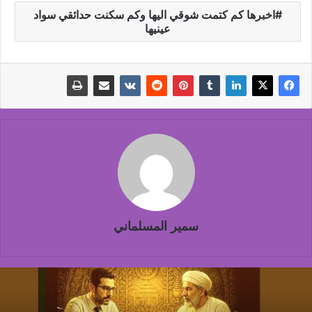
اخبرها كم كتمت شوقي اليها وكم سكنت حدائقي سواد
عينيها
سمير المسلماني