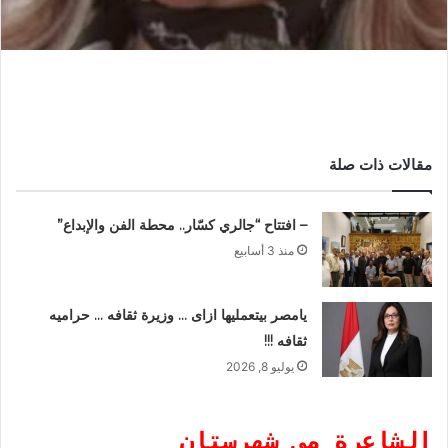
مقالات ذات صلة
– افتتاح “جالري كسّار.. محطة الفن والإبداع”
منذ 3 أسابيع
يامصر بيتعمليها ازاى … وزيرة ثقافه … حراميه
ثقافه !!!
يوليو 8, 2026
الشاعرة مي شهرستان