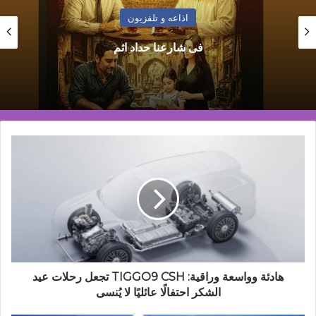
اذاعه و تلفزيون
جمعية السيدات في ملبورن أحييت حفلها السنوي
هادئة
وواسعة
وراقية:
TIGGO9
CSH
تجعل
رحلات
عيد
الشكر
احتفالًا
هادئة وواسعة وراقية: TIGGO9 CSH تجعل رحلات عيد
عائليًا
الشكر احتفالًا عائليًا لا يُنسى
لا