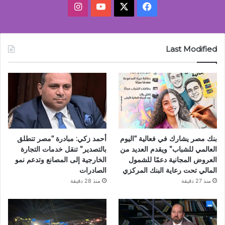
‫X
فيسبوك
‫YouTube
انستقرام
Last Modified
بنك مصر يشارك في فعالية “اليوم
أحمد زكي: مبادرة “مصر تنطلق
العالمي للشباب” ويقدم العديد من
بالتصدير” تنقل خدمات التجارة
العروض المجانية دعمًا للشمول
الخارجية إلى المصانع وتدعم نمو
المالي تحت رعاية البنك المركزي
الصادرات
منذ 27 دقيقة
منذ 28 دقيقة