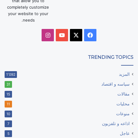
that allow you to
completely customize
your website to your
needs.
‫X
فيسبوك
‫YouTube
انستقرام
TRENDING TOPICS
المزيد
1٬092
سياسه و اقتصاد
31
مقالات
15
محليات
11
منوعات
10
اذاعه و تلفزيون
7
عاجل
5