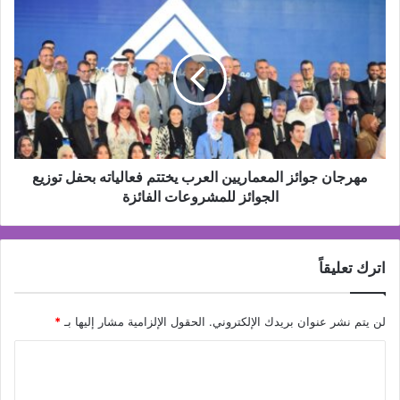
يُنسى
مهرجان
جوائز
المعماريين
العرب
يختتم
فعالياته
بحفل
توزيع
الجوائز
للمشروعات
مهرجان جوائز المعماريين العرب يختتم فعالياته بحفل توزيع
الفائزة
الجوائز للمشروعات الفائزة
اترك تعليقاً
لن يتم نشر عنوان بريدك الإلكتروني.
الحقول الإلزامية مشار إليها بـ
*
ا
ل