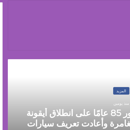
رأ التالي
المزيد
منذ يومين
جيب Jeep®️ تحتفل بمرور 85 عامًا على انطلاق أيقونة
غامرة وأعادت تعريف سيارات