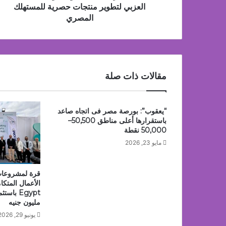
لتطوير
العزبي لتطوير منتجات حصرية للمستهلك
منتجات
المصري
حصرية
للمستهلك
منذ يومين
المصري
هيونداي تطلق حملة “راحة بالك” لتمكين العملاء 
مقالات ذات صلة
“يعقوب”: بورصة مصر فى اتجاه صاعد
باستقرارها أعلى مناطق 50,500–
50,000 نقطة
مايو 23, 2026
قرة لمشروعات 
مليون جنيه
يونيو 29, 2026