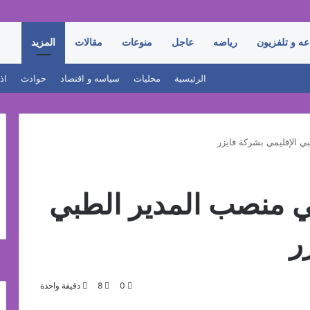
عه و تلفزيون
رياضه
عاجل
منوعات
مقالات
المزيد
الرئيسية
محليات
سياسه و اقتصاد
حوادث
اذ
ي الإقليمي بشركة فايزر
ي منصب المدير الطبي
ر
0
8
دقيقة واحدة