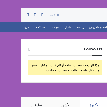
تسجيل الدخول
بحث عن
إضافة عمود جانبي
تابعنا
اعه و تلفزيون
رياضه
عاجل
منوعات
مقالات
المزيد
Follow Us
هذا الويدجت يتطلب إضافة أرقام لايت، يمكنك تنصيبها
من خلال قائمة القالب > تنصيب الإضافات.
الأخيرة
الأشهر
تعليقات