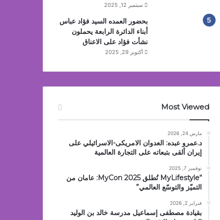
سبتمبر 12, 2025
بحضور العمده السيد فؤاد عباس
أبناء الدائرة الرابعة يحملون
نشأت فؤاد على الاعناق
أكتوبر 29, 2025
Most Viewed
مارس 24, 2026
د.عمرو عبده: العدوان الامريكى-الاسرائيلي على
إيران ألقى بتبعاته على التجارة العالمية
نوفمبر 7, 2025
“MyLifestyle تُطلق MyCon 2025: عامان من
التميّز والتوسّع العالمي”
فبراير 2, 2026
بقيادة مصطفى إسماعيل مدرسة خالد بن الوليد