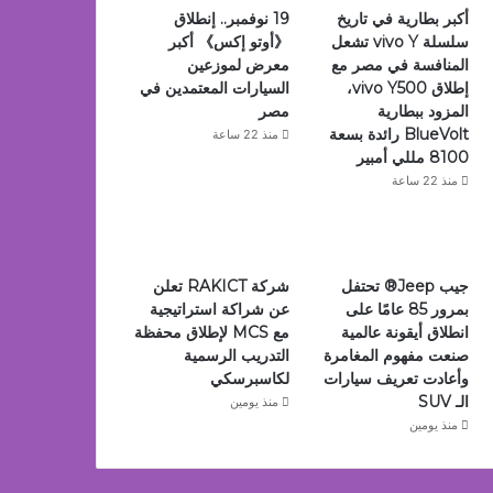
أكبر بطارية في تاريخ
19 نوفمبر.. إنطلاق
سلسلة vivo Y تشعل
《أوتو إكس》 أكبر
المنافسة في مصر مع
معرض لموزعين
إطلاق vivo Y500،
السيارات المعتمدين في
المزود ببطارية
مصر
BlueVolt رائدة بسعة
منذ 22 ساعة
8100 مللي أمبير
منذ 22 ساعة
جيب Jeep®️ تحتفل
شركة RAKICT تعلن
بمرور 85 عامًا على
عن شراكة استراتيجية
انطلاق أيقونة عالمية
مع MCS لإطلاق محفظة
صنعت مفهوم المغامرة
التدريب الرسمية
وأعادت تعريف سيارات
لكاسبرسكي
الـ SUV
منذ يومين
منذ يومين