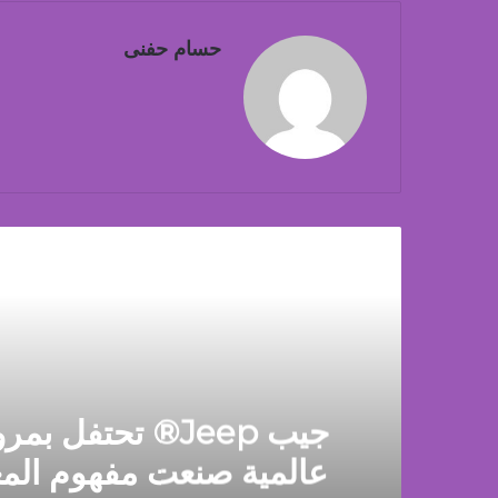
حسام حفنى
أق
عالمية صنعت مفهوم الم