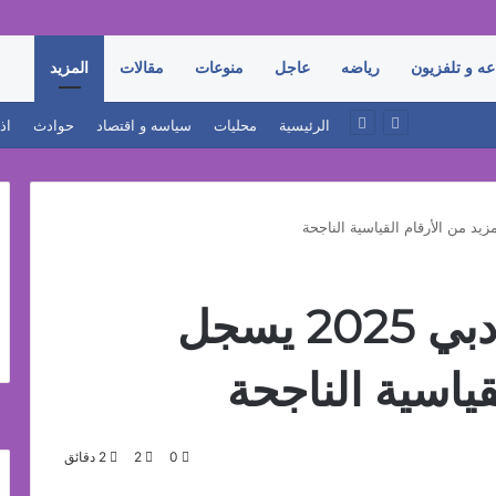
عه و تلفزيون
رياضه
عاجل
منوعات
مقالات
المزيد
أحمد زكي: مبادرة “مصر تنطلق بالتصدير” تنقل خدمات التجارة الخارجية إلى المصانع وتدعم نمو الصادرات
الرئيسية
محليات
سياسه و اقتصاد
حوادث
اذ
معرض أوتوميكانيكا دبي 2025 يسجل
قياسية الناجحة
0
2
2 دقائق