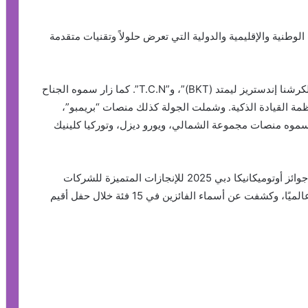
طنية والإقليمية والدولية التي تعرض حلولاً وتقنيات متقدمة
وشملت الجولة أجنحة شركات “جولدن إكستريم”، و”بالكرشنا إندستريز ليمتد (BKT)”، و”T.C.N”. كما زار سموه الجناح
ة “ZF” المتخصصة في أنظمة القيادة الذكية. وشملت الجولة كذلك منصات “بريمبو”،
ار سموه منصات مجموعة الشمالي، ويورو ديزل، وتوركيا كلينيك
من جانب آخر ، إحتفلت دورة المعرض هذا العام بتوزيع جوائز أوتوميكانيكا دبي 2025 للإنجازات المتميزة للشركات
والمبتكرين والمتخصصين في قطاع خدمات المركبات عالميًا، وكشفت عن أسماء الفائزين في 15 فئة خلال حفل أقيم