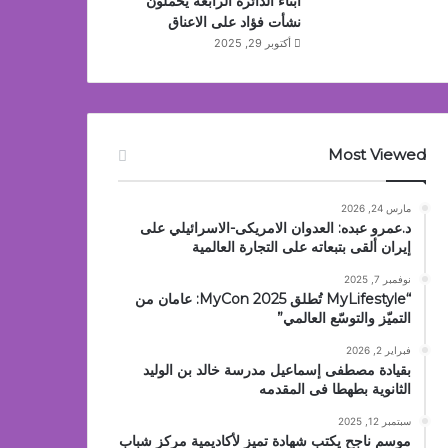
أبناء الدائرة الرابعة يحملون
نشأت فؤاد على الاعناق
أكتوبر 29, 2025
Most Viewed
مارس 24, 2026
د.عمرو عبده: العدوان الامريكى-الاسرائيلي على
إيران ألقى بتبعاته على التجارة العالمية
نوفمبر 7, 2025
“MyLifestyle تُطلق MyCon 2025: عامان من
التميّز والتوسّع العالمي”
فبراير 2, 2026
بقيادة مصطفى إسماعيل مدرسة خالد بن الوليد
الثانوية بطهطا فى المقدمه
سبتمبر 12, 2025
موسم ناجح يكتب شهادة تميز لأكاديمية مركز شباب