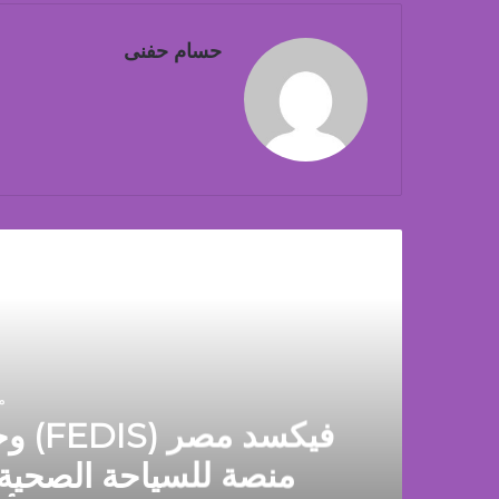
حسام حفنى
أق
م
فيكسد
منصة للسياحة الصحي