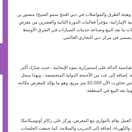
ة وهيئة الطرق والمواصلات في دبي افتتح سمو الشيخ/ منصور بن
 الإماراتية، مؤخراً فعاليات الدورة الثانية والعشرين من معرض
جاري لسوق خدمات ما بعد البيع وصناعة خدمات السيارات في الشرق الأوسط
ياسية الدالة على إستمرارية نموه الإيجابية ، حيث شارك أكثر
2 عارض يمثلون أكثر من 60 دولة عبر 20 قاعة، إضافة إلى عدد من الأجنحة الدولية المتخصصة ، وبهذا سجل
المعرض زيادة صافية بنسبة 11% في مساحة العرض، التي تجاوزت الآن 92,000 متر مربع، وهو ما يؤكد للمعرض مكانته
ا بعد البيع في المنطقة.
لعمل يقام بالتوازي مع المعرض، وركز على ركائز أوتوميكانيكا
نة والكهرباء، إضافة إلى التدريب والسلامة. كما جمعت الجلسات