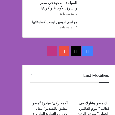
للسياحة الصحية في مصر
والشرق الأوسط وأفريقيا..
منذ يوم واحد
مراسم اربعين ليست كسابقاتها
منذ يوم واحد
‫X
فيسبوك
‫YouTube
انستقرام
Last Modified
بنك مصر يشارك في
أحمد زكي: مبادرة “مصر
فعالية “اليوم العالمي
تنطلق بالتصدير” تنقل
للشباب” ويقدم العديد
خدمات التجارة الخارجية