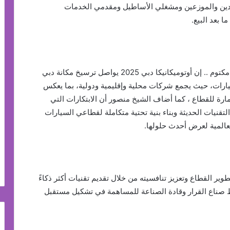
ردين والموزعين ومشغلي الأساطيل ومقدمي الخدمات
بعد البيع.
بدوره ، قال سمو الشيخ/ منصور بن محمد بن راشد آل مكتوم .. إن أوتوميكانيكا دبي 2025 يواصل ترسيخ مكانة دبي
ارات، حيث يجمع شركات محلية وإقليمية ودولية، بما يعكس
إمارة للقطاع ، كما أضاف الشيخ منصور أن الابتكارات التي
تقنيات الحديثة وبناء بنية تحتية متكاملة لقطاعي السيارات
عالمية لعرض أحدث حلولها.
وتوميكانيكا دبي 2025 يسهم في تطوير القطاع وتعزيز تنافسيته من خلال تقديم تقنيات أكثر ذكاءً
بط صناع القرار وقادة الصناعة للمساهمة في تشكيل مستقبل