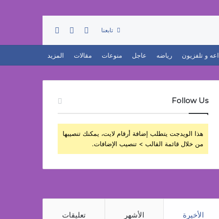
تسجيل الدخول
بحث عن
إضافة عمود جانبي
تابعنا
اعه و تلفزيون
رياضه
عاجل
منوعات
مقالات
المزيد
Follow Us
هذا الويدجت يتطلب إضافة أرقام لايت، يمكنك تنصيبها
من خلال قائمة القالب > تنصيب الإضافات.
الأخيرة
الأشهر
تعليقات