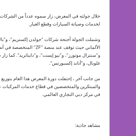
خلال جولته في المعرض، زار سموه عدداً من الشركات الو
لخدمات وصيانة السيارات وقطع الغيار.
الألماني حيث توقف عند منص
و”سنترال موتورز”، و”نيو إيست”، و”دايناتريد”. كما ز
غلوبال، و”أناند إكسبورتس”.
في مركز دبي التجاري العالمي.
مشاهد جاذبة: