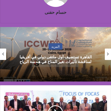
حسام حفنى
المزيد
بنك مصر يشارك في فعالية “اليوم العالمي للشباب”
ويقدم العديد من العروض المجانية دعمًا للشمول
المالي تحت رعاية البنك المركزي
إنطلاق
فعاليات
المؤتمر
السابع