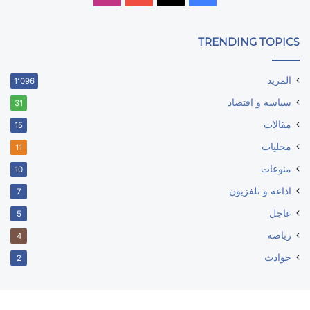
TRENDING TOPICS
المزيد
1٬096
سياسه و اقتصاد
31
مقالات
15
محليات
11
منوعات
10
اذاعه و تلفزيون
7
عاجل
5
رياضه
4
حوادث
2