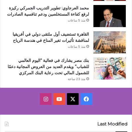
محمد العرجاوي: تطوير التدريب الجمركي ركيزة
لرفع كفاءة المستخلصين ودعم تنافسية الصادرات
منذ 5 ساعات
القاهرة تستضيف أول ملتقى دولي في أفريقيا
لمناقشة تأثيرات تغير المناخ في هندسة الرياح
منذ 5 ساعات
بنك مصر يشارك في فعالية “اليوم العالمي
للشباب” ويقدم العديد من العروض المجانية دعمًا
للشمول المالي تحت رعاية البنك المركزي
منذ 23 ساعة
‫X
فيسبوك
‫YouTube
انستقرام
Last Modified