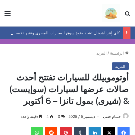
بحث عن
الق
كاي إنترناشونال تشيد بقوة سوق السيارات المصري وتقرر تخصيص ادارة مباشرة
الرئيسية
/
المزيد
المزيد
أوتوموبيلك للسيارات تفتتح أحدث
صالات عرضها لسيارات (سوإيست)
& (شيرى) بمول تانزا – 6 أكتوبر
حسام حفنى
ديسمبر 15, 2025
0
4
دقيقة واحدة
فيسبوك
‫X
لينكدإن
بينتيريست
واتساب