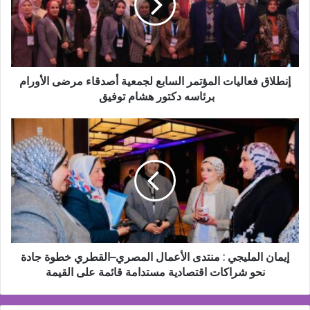
لجمعية
أصدقاء
مرضى
الأورام
برئاسه
دكتور
إنطلاق فعاليات المؤتمر السابع لجمعية أصدقاء مرضى الأورام
هشام
برئاسه دكتور هشام توفيق
توفيق
إيمان
المليجي
:
منتدى
الأعمال
المصري–
القطري
خطوة
جادة
نحو
إيمان المليجي : منتدى الأعمال المصري–القطري خطوة جادة
شراكات
نحو شراكات اقتصادية مستدامة قائمة على القيمة
اقتصادية
مستدامة