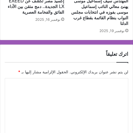
المهندس سيف إسماعيل موسى
إكسيد مصر تكشف عن EXEED
يهنئ معالي النائب إسماعيل
LX الجديدة… دمج متقن بين الأداء
موسى بفوزه في انتخابات مجلس
الفائق والفخامة العصرية
النواب بنظام القائمة بقطاع غرب
نوفمبر 16, 2025
الدلتا
نوفمبر 19, 2025
اترك تعليقاً
لن يتم نشر عنوان بريدك الإلكتروني.
الحقول الإلزامية مشار إليها بـ
*
ا
ل
ت
ع
ل
ي