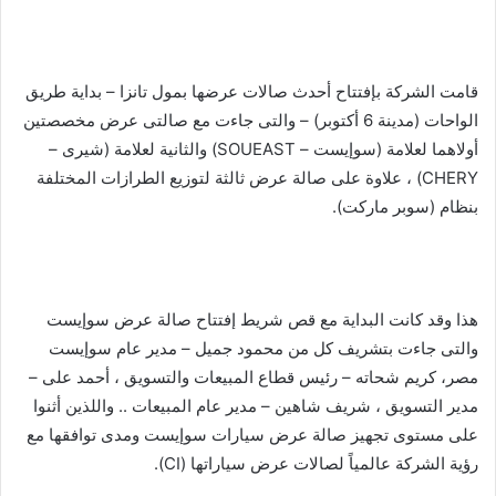
قامت الشركة بإفتتاح أحدث صالات عرضها بمول تانزا – بداية طريق
الواحات (مدينة 6 أكتوبر) – والتى جاءت مع صالتى عرض مخصصتين
أولاهما لعلامة (سوإيست – SOUEAST) والثانية لعلامة (شيرى –
CHERY) ، علاوة على صالة عرض ثالثة لتوزيع الطرازات المختلفة
بنظام (سوبر ماركت).
هذا وقد كانت البداية مع قص شريط إفتتاح صالة عرض سوإيست
والتى جاءت بتشريف كل من محمود جميل – مدير عام سوإيست
مصر، كريم شحاته – رئيس قطاع المبيعات والتسويق ، أحمد على –
مدير التسويق ، شريف شاهين – مدير عام المبيعات .. واللذين أثنوا
على مستوى تجهيز صالة عرض سيارات سوإيست ومدى توافقها مع
رؤية الشركة عالمياً لصالات عرض سياراتها (CI).