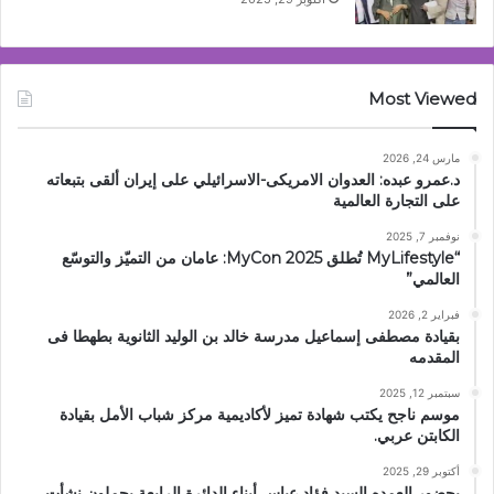
Most Viewed
مارس 24, 2026
د.عمرو عبده: العدوان الامريكى-الاسرائيلي على إيران ألقى بتبعاته
على التجارة العالمية
نوفمبر 7, 2025
“MyLifestyle تُطلق MyCon 2025: عامان من التميّز والتوسّع
العالمي”
فبراير 2, 2026
بقيادة مصطفى إسماعيل مدرسة خالد بن الوليد الثانوية بطهطا فى
المقدمه
سبتمبر 12, 2025
موسم ناجح يكتب شهادة تميز لأكاديمية مركز شباب الأمل بقيادة
الكابتن عربي.
أكتوبر 29, 2025
بحضور العمده السيد فؤاد عباس أبناء الدائرة الرابعة يحملون نشأت