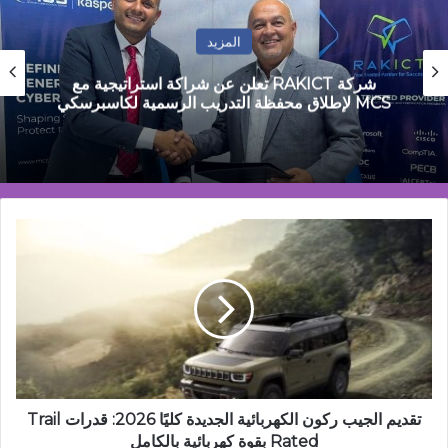
المزيد
مصطفى جمال: مصر تمر بمرحلة التحول من
الاستقرار المالي إلى مرحلة النمو القائم على الانتاج
تقديم
الجيب
ركون
الكهربائية
الجديدة
كليًا
2026:
قدرات
Trail
Rated
تقديم الجيب ركون الكهربائية الجديدة كليًا 2026: قدرات Trail
بقوة
Rated بقوة كهربائية بالكامل