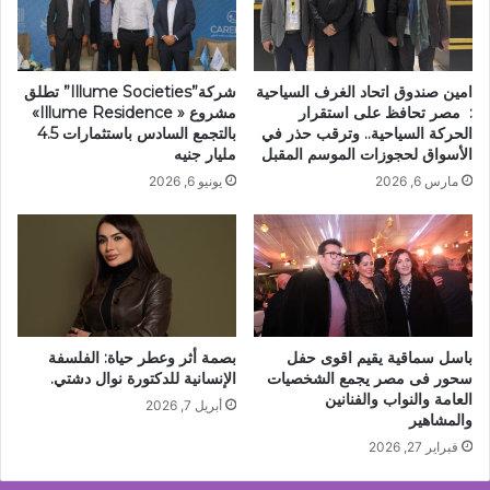
في
الأقصر
والقاهرة
امين صندوق اتحاد الغرف السياحية
شركة”Illume Societies” تطلق
: مصر تحافظ على استقرار
مشروع « Illume Residence»
الحركة السياحية.. وترقب حذر في
بالتجمع السادس باستثمارات 4.5
الأسواق لحجوزات الموسم المقبل
مليار جنيه
مارس 6, 2026
يونيو 6, 2026
باسل سماقية يقيم اقوى حفل
بصمة أثر وعطر حياة: الفلسفة
سحور فى مصر يجمع الشخصيات
الإنسانية للدكتورة نوال دشتي.
العامة والنواب والفنانين
أبريل 7, 2026
والمشاهير
فبراير 27, 2026