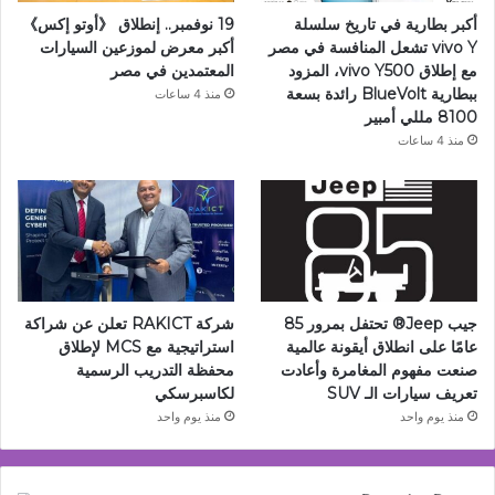
أكبر بطارية في تاريخ سلسلة
19 نوفمبر.. إنطلاق 《أوتو إكس》
vivo Y تشعل المنافسة في مصر
أكبر معرض لموزعين السيارات
مع إطلاق vivo Y500، المزود
المعتمدين في مصر
ببطارية BlueVolt رائدة بسعة
منذ 4 ساعات
8100 مللي أمبير
منذ 4 ساعات
جيب Jeep®️ تحتفل بمرور 85
شركة RAKICT تعلن عن شراكة
عامًا على انطلاق أيقونة عالمية
استراتيجية مع MCS لإطلاق
صنعت مفهوم المغامرة وأعادت
محفظة التدريب الرسمية
تعريف سيارات الـ SUV
لكاسبرسكي
منذ يوم واحد
منذ يوم واحد