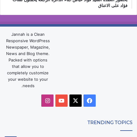
فؤاد على الاعناق
Jannah is a Clean
Responsive WordPress
Newspaper, Magazine,
News and Blog theme.
Packed with options
that allow you to
completely customize
your website to your
needs.
‫X
فيسبوك
‫YouTube
انستقرام
TRENDING TOPICS