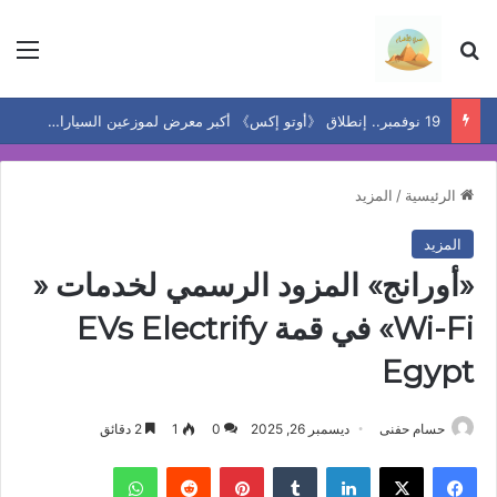
بحث عن
الق
19 نوفمبر.. إنطلاق 《أوتو إكس》 أكبر معرض لموزعين السيارات المعتمدين في مصر
الرئيسية
/
المزيد
المزيد
«أورانج» المزود الرسمي لخدمات «
Wi-Fi» في قمة EVs Electrify
Egypt
حسام حفنى
ديسمبر 26, 2025
0
1
2 دقائق
فيسبوك
‫X
لينكدإن
بينتيريست
واتساب