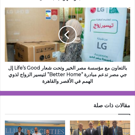
كهربائية
بالكامل
بالتعاون
مع
مؤسسة
مصر
الخير
وتحت
شعار
Life’s
Good
إل
بالتعاون مع مؤسسة مصر الخير وتحت شعار Life’s Good إل
جي
جي مصر تدعم مبادرة “Better Home” لتيسير الزواج لذوي
مصر
الهمم في الأقصر والقاهرة
تدعم
مبادرة
“Better
مقالات ذات صلة
Home”
لتيسير
الزواج
لذوي
الهمم