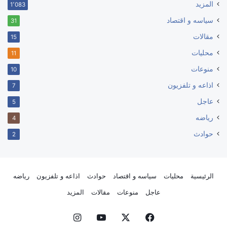
المزيد
1٬083
سياسه و اقتصاد
31
مقالات
15
محليات
11
منوعات
10
اذاعه و تلفزيون
7
عاجل
5
رياضه
4
حوادث
2
الرئيسية
محليات
سياسه و اقتصاد
حوادث
اذاعه و تلفزيون
رياضه
عاجل
منوعات
مقالات
المزيد
فيسبوك
‫X
‫YouTube
انستقرام