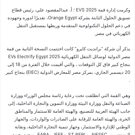
وكرمت إدارة قمة EVS 2025 ؛ أ. عبدالمقصود علي، رئيس قطاع
تسويق الحلول الثابتة بشركة Orange Egypt، تقديرًا لدوره وجهوده
في دعم الحلول التكنولوجية المتقدمة وربطها بمستقبل التنقل
الكهربائي في مصر.
يذكر أن شركة “برانديت كايرو” كانت اختتمت النسخة الثانية من قمة
مصر الدولية لوسائل التنقل الكهربائية 2025 EVs Electrify Egypt
بنجاح كبير فاق كل التوقعات ، والتي أقيمت خلال الفترة من 18 إلى
20 ديسمبر الجاري، بمركز مصر للمعارض الدولية (EIEC) بنجاح كبير
.
وهي القمة التي انطلقت تحت رعاية رئاسة مجلس الوزراء ووزارة
الصناعة والنقل ووزارة البيئة ووزارة التموين والتجارة الداخلية، إلى
جانب الهيئة العربية للتصنيع، والهيئة العامة للاستثمار والمناطق
الحرة، والهيئة العامة للرقابة على الصادرات والواردات، والجهاز
الوطني للإدارة والاستثمار، وجهاز تنمية التجارة الداخلية، ونقابة
المهندسين، AIESEC، و ST PERI، وIEEE، وEABA، ومعهد بحوث