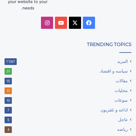
your website to your
needs.
‫X
فيسبوك
‫YouTube
انستقرام
TRENDING TOPICS
المزيد
1٬097
سياسه و اقتصاد
31
مقالات
15
محليات
11
منوعات
10
اذاعه و تلفزيون
7
عاجل
5
رياضه
4