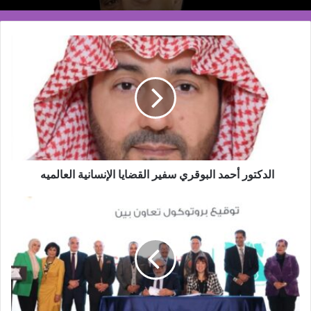
الدكتور
أحمد
البوقري
سفير
القضايا
الإنسانية
العالميه
الدكتور أحمد البوقري سفير القضايا الإنسانية العالميه
كوكا-
كولا
هيلينك
تواصل
دعمها
المجتمعي
في
رمضان