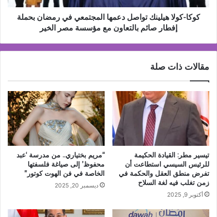
بحملة
إفطار
كوكا-كولا هيلينك تواصل دعمها المجتمعي في رمضان بحملة
صائم
إفطار صائم بالتعاون مع مؤسسة مصر الخير
بالتعاون
مع
مؤسسة
مقالات ذات صلة
مصر
الخير
تيسير مطر: القيادة الحكيمة
“مريم بختياري.. من مدرسة ‘عبد
للرئيس السيسي استطاعت أن
محفوظ’ إلى صياغة فلسفتها
تفرض منطق العقل والحكمة في
الخاصة في فن الهوت كوتور”
زمن تغلب فيه لغة السلاح
ديسمبر 20, 2025
أكتوبر 9, 2025