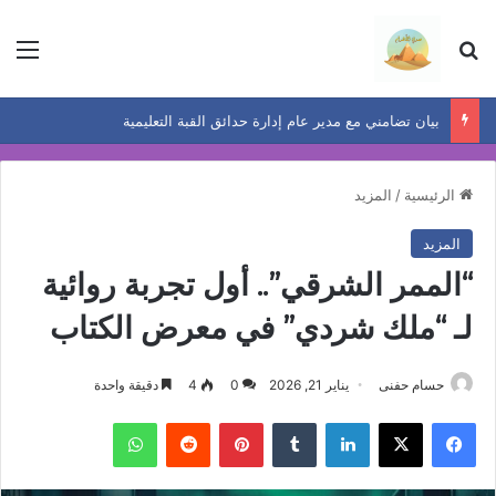
بحث عن
الق
بيان تضامني مع مدير عام إدارة حدائق القبة التعليمية
الرئيسية
/
المزيد
المزيد
“الممر الشرقي”.. أول تجربة روائية
لـ “ملك شردي” في معرض الكتاب
حسام حفنى
يناير 21, 2026
0
4
دقيقة واحدة
فيسبوك
‫X
لينكدإن
بينتيريست
واتساب