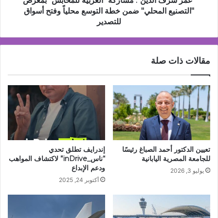
"عمر شرف الدين": مشاركة "العربية للمحابس" بمعرض
خطة
"التصنيع المحلي" ضمن خطة التوسع محلياً وفتح أسواق
التوسع
للتصدير
محلياً
وفتح
أسواق
مقالات ذات صلة
للتصدير
تعيين الدكتور أحمد الصباغ رئيسًا
إندرايف تطلق تحدي
للجامعة المصرية اليابانية
“ناس_inDrive” لاكتشاف المواهب
ودعم الإبداع
يوليو 3, 2026
أكتوبر 24, 2025