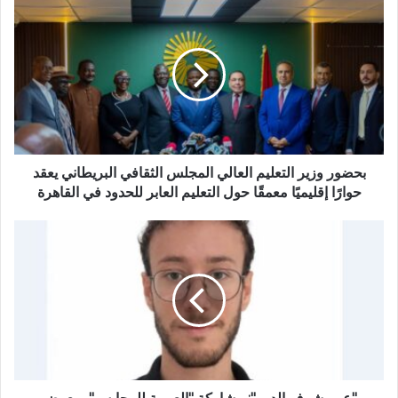
بحضور
وزير
التعليم
العالي
المجلس
الثقافي
البريطاني
يعقد
حوارًا
إقليميًا
بحضور وزير التعليم العالي المجلس الثقافي البريطاني يعقد
معمقًا
حوارًا إقليميًا معمقًا حول التعليم العابر للحدود في القاهرة
حول
التعليم
"عمر
العابر
شرف
للحدود
الدين":
في
مشاركة
القاهرة
"العربية
للمحابس"
بمعرض
"التصنيع
المحلي"
ضمن