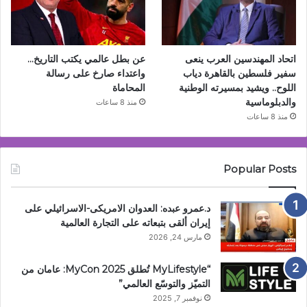
اتحاد المهندسين العرب ينعى
عن بطل عالمي يكتب التاريخ…
سفير فلسطين بالقاهرة دياب
واعتداء صارخ على رسالة
اللوح.. ويشيد بمسيرته الوطنية
المحاماة
والدبلوماسية
منذ 8 ساعات
منذ 8 ساعات
Popular Posts
د.عمرو عبده: العدوان الامريكى-الاسرائيلي على
إيران ألقى بتبعاته على التجارة العالمية
مارس 24, 2026
“MyLifestyle تُطلق MyCon 2025: عامان من
التميّز والتوسّع العالمي”
نوفمبر 7, 2025