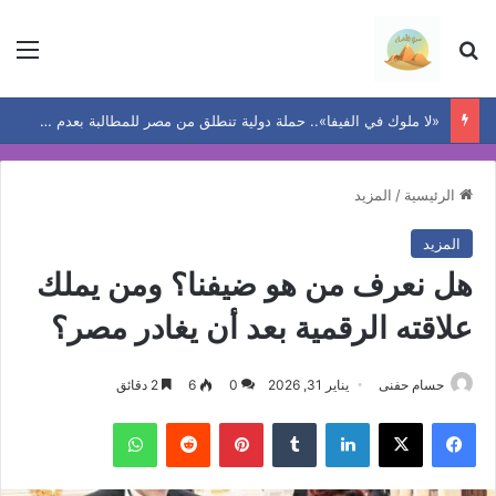
بحث عن
الق
«لا ملوك في الفيفا».. حملة دولية تنطلق من مصر للمطالبة بعدم إعادة انتخاب إنفانتينو لولاية جديدة
الرئيسية
/
المزيد
المزيد
هل نعرف من هو ضيفنا؟ ومن يملك
علاقته الرقمية بعد أن يغادر مصر؟
حسام حفنى
يناير 31, 2026
0
6
2 دقائق
فيسبوك
‫X
لينكدإن
بينتيريست
واتساب