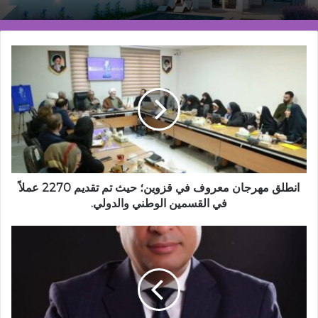
انطلق
مهرجان
معروف
في
قزوين؛
حيث
تم
تقديم
2270
عملاً
انطلق مهرجان معروف في قزوين؛ حيث تم تقديم 2270 عملاً
في
في القسمين الوطني والدولي.
القسمين
الوطني
التفاصيل
والدولي.
الكاملة
بعد
القرارات
الجديدة
لرسوم