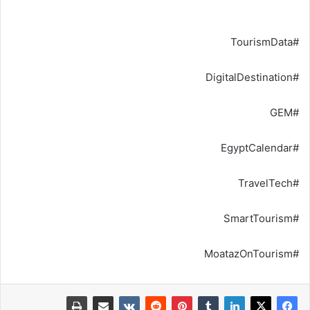
#TourismData
#DigitalDestination
#GEM
#EgyptCalendar
#TravelTech
#SmartTourism
#MoatazOnTourism