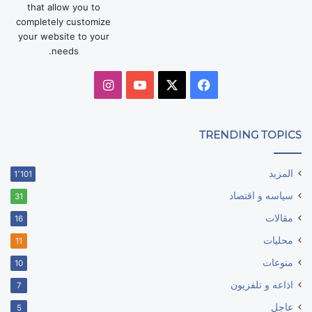
that allow you to
completely customize
your website to your
needs.
‫X
فيسبوك
‫YouTube
انستقرام
TRENDING TOPICS
المزيد
1٬101
سياسه و اقتصاد
31
مقالات
16
محليات
11
منوعات
10
اذاعه و تلفزيون
7
عاجل
5