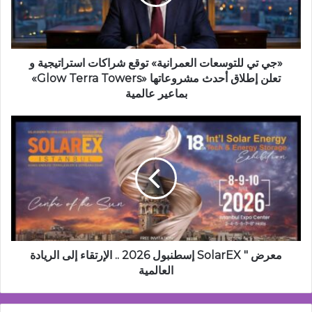
شراكات
استراتيجية
و
تعلن
إطلاق
«جي تي للتوسعات العمرانية» توقع شراكات استراتيجية و
أحدث
تعلن إطلاق أحدث مشروعاتها «Glow Terra Towers»
مشروعاتها
بماعير عالمية
«Glow
Terra
معرض
Towers»
"
بماعير
SolarEX
عالمية
إسطنبول
2026
..
الإرتقاء
إلى
الريادة
العالمية
معرض " SolarEX إسطنبول 2026 .. الإرتقاء إلى الريادة
العالمية