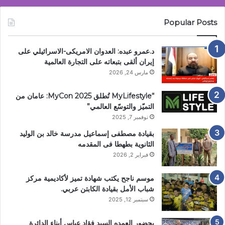
Popular Posts
د.عمرو عبده: العدوان الامريكى-الاسرائيلي على
إيران ألقى بتبعاته على التجارة العالمية
مارس 24, 2026
“MyLifestyle تُطلق MyCon 2025: عامان من
التميّز والتوسّع العالمي”
نوفمبر 7, 2025
بقيادة مصطفى إسماعيل مدرسة خالد بن الوليد
الثانوية بطهطا فى المقدمه
فبراير 2, 2026
موسم ناجح يكتب شهادة تميز لأكاديمية مركز
شباب الأمل بقيادة الكابتن عربي.
سبتمبر 12, 2025
بحضور العمده السيد فؤاد عباس أبناء الدائرة