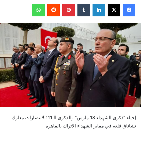
فيسبوك
‫X
لينكدإن
بينتيريست
واتساب
إحياء “ذكرى الشهداء 18 مارس” والذكرى الـ111 لانتصارات معارك
تشاناق قلعة في مقابر الشهداء الاتراك بالقاهرة