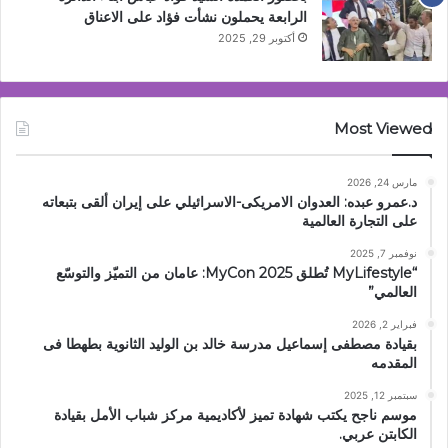
الرابعة يحملون نشأت فؤاد على الاعناق
أكتوبر 29, 2025
Most Viewed
مارس 24, 2026
د.عمرو عبده: العدوان الامريكى-الاسرائيلي على إيران ألقى بتبعاته
على التجارة العالمية
نوفمبر 7, 2025
“MyLifestyle تُطلق MyCon 2025: عامان من التميّز والتوسّع
العالمي”
فبراير 2, 2026
بقيادة مصطفى إسماعيل مدرسة خالد بن الوليد الثانوية بطهطا فى
المقدمه
سبتمبر 12, 2025
موسم ناجح يكتب شهادة تميز لأكاديمية مركز شباب الأمل بقيادة
الكابتن عربي.