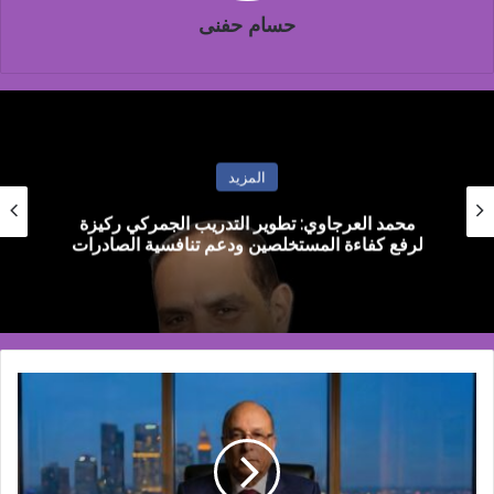
حسام حفنى
المزيد
القاهرة تستضيف أول ملتقى دولي في أفريقيا
لمناقشة تأثيرات تغير المناخ في هندسة الرياح
«جي
تي
للتوسعات
العمرانية»
توقع