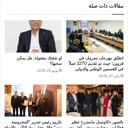
مقالات ذات صلة
انطلق مهرجان معروف في
لو شقتك مقفولة.. هل يمكن
قزوين؛ حيث تم تقديم 2270 عملاً
سحبها؟
في القسمين الوطني والدولي.
يونيو 25, 2026
يناير 31, 2026
بالصور..«كاونسل ماسترز» تنظم
تكريم رئيس تحرير “المحروسة
فعاليات رمضانية بممشى أهل مصر
نيوز” خلال حفل رواد التأثير والإبداع