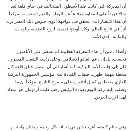
أن المعركة التي كانت ضد الأسطول المتحالف في جناق قلعة تُعد
مثالاً فريداً على المقاومة دفاعاً عن الوطن والقيم المقدسة، مؤكداً
أن هذا الانتصار الذي تحقق في مواجهة أقوى جيوش ذلك العصر ترك
أثراً في تاريخ العالم، وكان أوضح تجسيد لروح التضحية والوحدة
والتكاتف لدى الأمة.
وأضاف شن أن هذه المعركة العظيمة لم تقتصر على الأناضول
فحسب، بل إن دعم العالم الإسلامي، وعلى رأسه الشعب المصري،
كان إلى جانب الأمة التركية. كما أشار إلى أن انتصار جناق قلعة كان
محطة مهمة أظهرت صفات القيادة لدى مؤسس الجمهورية التركية
الغازي مصطفى كمال أتاتورك على مسرح التاريخ، مؤكداً أن ما
وصلت إليه تركيا اليوم بقيادة الرئيس رجب طيب أردوغان هو امتداد
لهذا الإرث العريق.
وفي ختام كلمته، أعرب شن عن إحيائه بكل رحمة وامتنان واحترام