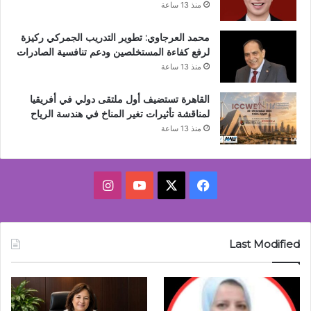
منذ 13 ساعة
محمد العرجاوي: تطوير التدريب الجمركي ركيزة
لرفع كفاءة المستخلصين ودعم تنافسية الصادرات
منذ 13 ساعة
القاهرة تستضيف أول ملتقى دولي في أفريقيا
لمناقشة تأثيرات تغير المناخ في هندسة الرياح
منذ 13 ساعة
‫X
فيسبوك
‫YouTube
انستقرام
Last Modified