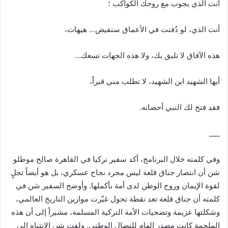
أنت الذي يجوب مع روحك الكواكب ؛
أنت الذي، لو دُفنت في الأعماق ستفيض… هيهات،
هذه الآفاق لا تليق بك، ولا هذه الجهات تسعك…
أيها الشهيد ابن الشهيد، لا تطلب مني قبراً،
فقد فتح لك النبي أحضانه.
___
وفي كلمته خلال البرنامج، أكد سفير تركيا في القاهرة صالح موطلو
شن أن انتصار جناق قلعة ليس مجرد نجاح عسكري، بل هو أيضاً تجلٍ
لقوة الإيمان وروح الوطن لدى أمة بأكملها. وأوضح السفير شن في
كلمته أن جناق قلعة تعد نقطة تحول غيّرت موازين التاريخ العالمي،
وشكلتها عزيمة وتضحيات الأمة التركية المسلمة، مشيراً إلى أن هذه
الملحمة كانت مصدر إلهام للنضال الوطني. ولفت شن الانتباه إلى