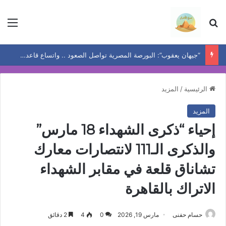
بحث عن
الق
“جيهان يعقوب”: البورصة المصرية تواصل الصعود .. واتساع قاعدة المكاسب يعيد رسم خريطة الفرص
الرئيسية
/
المزيد
المزيد
إحياء “ذكرى الشهداء 18 مارس”
والذكرى الـ111 لانتصارات معارك
تشاناق قلعة في مقابر الشهداء
الاتراك بالقاهرة
حسام حفنى
مارس 19, 2026
0
4
2 دقائق