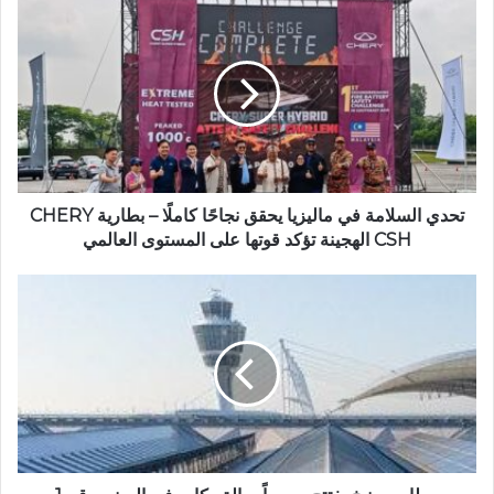
تحدي
السلامة
في
ماليزيا
يحقق
نجاحًا
كاملًا
–
بطارية
CHERY
تحدي السلامة في ماليزيا يحقق نجاحًا كاملًا – بطارية CHERY
CSH
CSH الهجينة تؤكد قوتها على المستوى العالمي
الهجينة
تؤكد
مطار
قوتها
ميونيخ
على
يفتتح
المستوى
رسمياً
العالمي
صالة
ركاب
في
المبنى
رقم
1