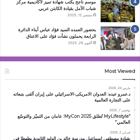
موسم ناجح يكتب شهادة تميز لأكاديمية مركز
شباب الأمل بقيادة الكابتن عربي.
سبتمبر 12, 2025
بحضور العمده السيد فؤاد عباس أبناء الدائرة
الرابعة يحملون نشأت فؤاد على الاعناق
أكتوبر 29, 2025
Most Viewed
مارس 24, 2026
د.عمرو عبده: العدوان الامريكى-الاسرائيلي على إيران ألقى بتبعاته
على التجارة العالمية
نوفمبر 7, 2025
“MyLifestyle تُطلق MyCon 2025: عامان من التميّز والتوسّع
العالمي”
فبراير 2, 2026
بقيادة مصطفى إسماعيل مدرسة خالد بن الوليد الثانوية بطهطا فى