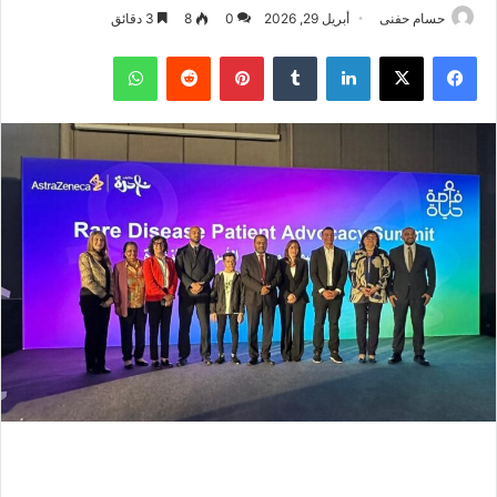
حسام حفنى
أبريل 29, 2026
0
8
3 دقائق
فيسبوك
‫X
لينكدإن
بينتيريست
واتساب