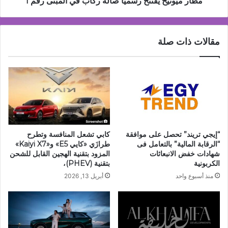
مطار ميونيخ يفتتح رسمياً صالة ركاب في المبنى رقم 1
مقالات ذات صلة
“إيجي تريند” تحصل على موافقة
كابي تشعل المنافسة وتطرح
“الرقابة المالية” بالتعامل فى
طرازَي «كايي E5» و«Kaiyi X7»
شهادات خفض الانبعاثات
المزود بتقنية الهجين القابل للشحن
الكربونية
بتقنية (PHEV)،
منذ أسبوع واحد
أبريل 13, 2026