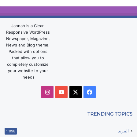
Jannah is a Clean
Responsive WordPress
Newspaper, Magazine,
News and Blog theme.
Packed with options
that allow you to
completely customize
your website to your
needs.
‫X
فيسبوك
‫YouTube
انستقرام
TRENDING TOPICS
المزيد
1٬098