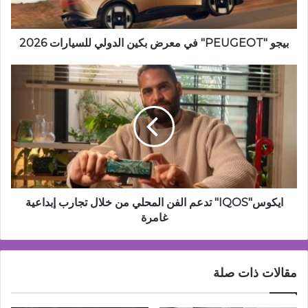
2026
بيجو "PEUGEOT" في معرض بكين الدولي للسيارات 2026
ايكوس"IQOS"
تدعم
الفن
المحلي
من
خلال
تجارب
إبداعية
غامرة
ايكوس"IQOS" تدعم الفن المحلي من خلال تجارب إبداعية
غامرة
مقالات ذات صلة