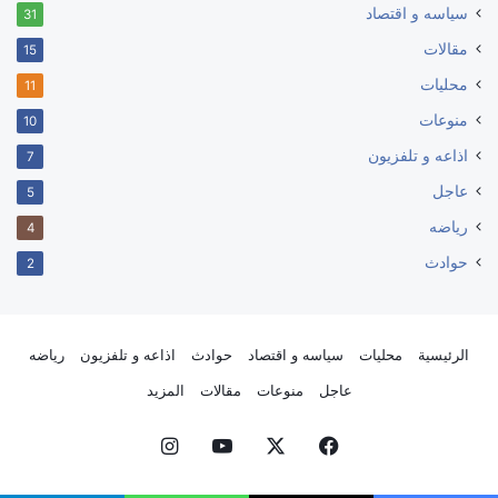
سياسه و اقتصاد
31
مقالات
15
محليات
11
منوعات
10
اذاعه و تلفزيون
7
عاجل
5
رياضه
4
حوادث
2
الرئيسية
محليات
سياسه و اقتصاد
حوادث
اذاعه و تلفزيون
رياضه
عاجل
منوعات
مقالات
المزيد
فيسبوك
‫X
‫YouTube
انستقرام