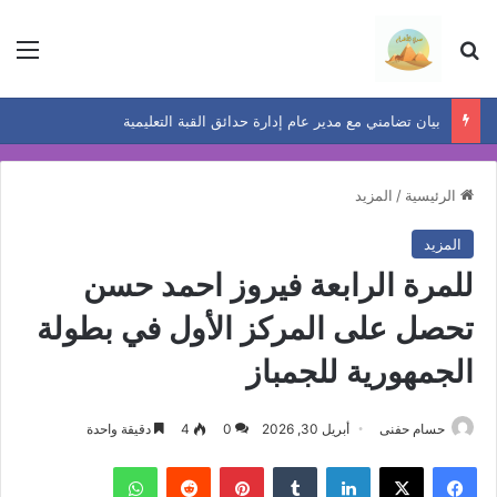
بحث عن
الق
بيان تضامني مع مدير عام إدارة حدائق القبة التعليمية
الرئيسية
/
المزيد
المزيد
للمرة الرابعة فيروز احمد حسن
تحصل على المركز الأول في بطولة
الجمهورية للجمباز
حسام حفنى
أبريل 30, 2026
0
4
دقيقة واحدة
فيسبوك
‫X
لينكدإن
بينتيريست
واتساب