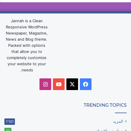
Jannah is a Clean
Responsive WordPress
Newspaper, Magazine,
News and Blog theme.
Packed with options
that allow you to
completely customize
your website to your
needs.
‫X
فيسبوك
‫YouTube
انستقرام
TRENDING TOPICS
المزيد
1٬101
سياسه و اقتصاد