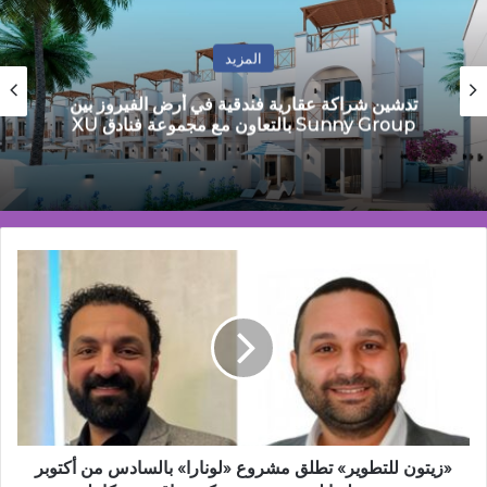
المزيد
بيان تضامني مع مدير عام إدارة حدائق القبة التعليمية
«زيتون
للتطوير»
تطلق
مشروع
«لونارا»
بالسادس
من
أكتوبر
ضمن
خطتها
«زيتون للتطوير» تطلق مشروع «لونارا» بالسادس من أكتوبر