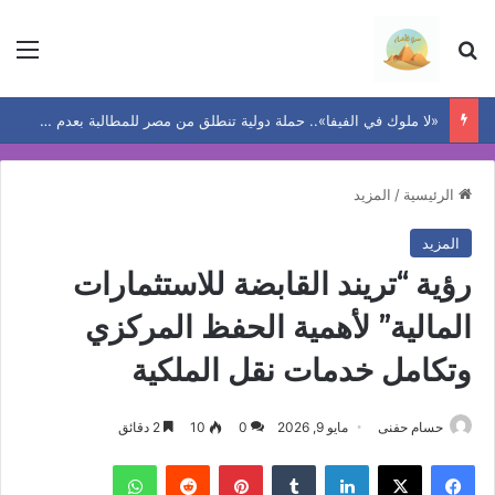
بحث عن
الق
«لا ملوك في الفيفا».. حملة دولية تنطلق من مصر للمطالبة بعدم إعادة انتخاب إنفانتينو لولاية جديدة
الرئيسية
/
المزيد
المزيد
رؤية “تريند القابضة للاستثمارات
المالية” لأهمية الحفظ المركزي
وتكامل خدمات نقل الملكية
حسام حفنى
مايو 9, 2026
0
10
2 دقائق
فيسبوك
‫X
لينكدإن
بينتيريست
واتساب