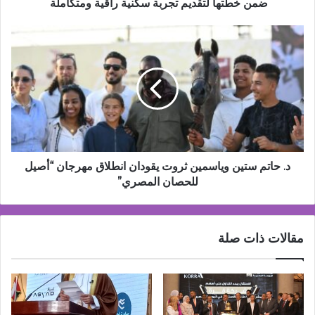
لتقديم
ضمن خطتها لتقديم تجربة سكنية راقية ومتكاملة
تجربة
سكنية
د.
راقية
حاتم
ومتكاملة
ستين
وياسمين
ثروت
يقودان
انطلاق
مهرجان
“أصيل
للحصان
د. حاتم ستين وياسمين ثروت يقودان انطلاق مهرجان “أصيل
المصري”
للحصان المصري”
مقالات ذات صلة