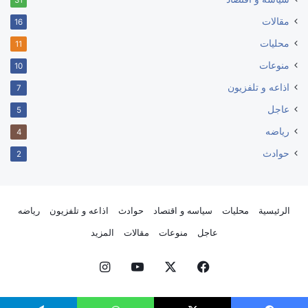
31
مقالات
16
محليات
11
منوعات
10
اذاعه و تلفزيون
7
عاجل
5
رياضه
4
حوادث
2
الرئيسية
محليات
سياسه و اقتصاد
حوادث
اذاعه و تلفزيون
رياضه
عاجل
منوعات
مقالات
المزيد
فيسبوك
‫X
‫YouTube
انستقرام