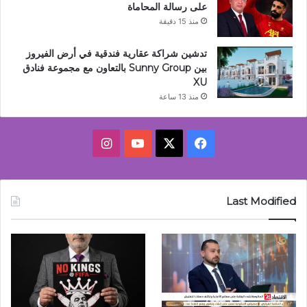
على رسالة المحاماة
منذ 15 دقيقة
تدشين شراكة عقارية فندقية في أرض الفيروز
بين Sunny Group بالتعاون مع مجموعة فنادق
XU
منذ 13 ساعة
‫X
فيسبوك
‫YouTube
انستقرام
Last Modified