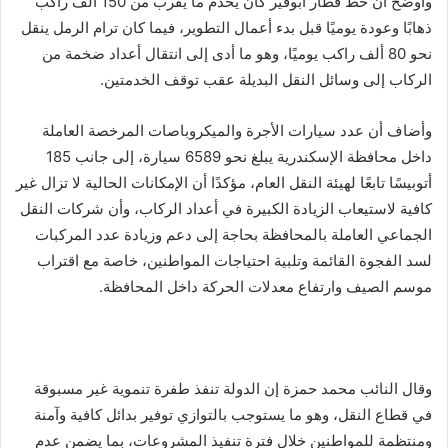
وأوضح أن خط قطار أبوقير كان يخدم ما يقرب من 150 ألف راكب
ذهابًا وعودة يوميًا قبل بدء أعمال التطوير، فيما كان ترام الرمل ينقل
نحو 80 ألف راكب يوميًا، وهو ما أدى إلى انتقال أعداد ضخمة من
الركاب إلى وسائل النقل البديلة عقب توقف الخدمتين.
وأضاف أن عدد سيارات الأجرة والميكروباصات المرخصة العاملة
داخل محافظة الإسكندرية يبلغ نحو 6589 سيارة، إلى جانب 185
أتوبيسًا تابعًا لهيئة النقل العام، مؤكدًا أن الإمكانات الحالية لا تزال غير
كافية لاستيعاب الزيادة الكبيرة في أعداد الركاب، وأن شركات النقل
الجماعي العاملة بالمحافظة بحاجة إلى دعم وزيادة عدد المركبات
لسد الفجوة القائمة وتلبية احتياجات المواطنين، خاصة مع اقتراب
موسم الصيف وارتفاع معدلات الحركة داخل المحافظة.
وقال النائب محمد حمزة إن الدولة تنفذ طفرة تنموية غير مسبوقة
في قطاع النقل، وهو ما يستوجب بالتوازي توفير بدائل كافية وآمنة
ومنتظمة للمواطنين خلال فترة تنفيذ المشروعات، بما يضمن عدم