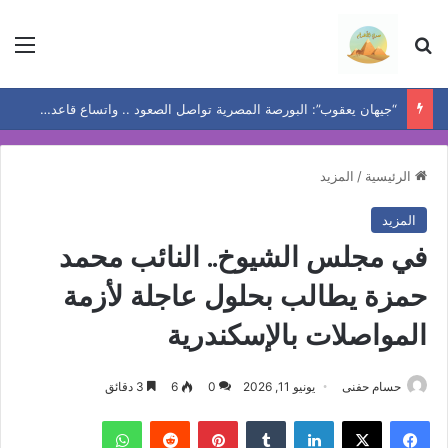
بحث عن
الق
“جيهان يعقوب”: البورصة المصرية تواصل الصعود .. واتساع قاعدة المكاسب يعيد رسم خريطة الفرص
الرئيسية
/
المزيد
المزيد
في مجلس الشيوخ.. النائب محمد
حمزة يطالب بحلول عاجلة لأزمة
المواصلات بالإسكندرية
حسام حفنى
يونيو 11, 2026
0
6
3 دقائق
فيسبوك
‫X
لينكدإن
بينتيريست
واتساب