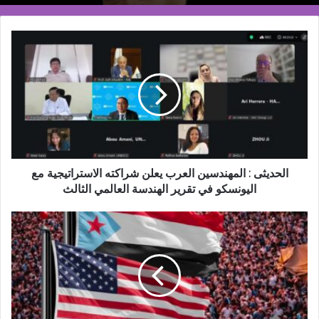
الحديثى
:
المهندسين
العرب
يعلن
شراكته
الاستراتيجية
مع
اليونسكو
في
الحديثى : المهندسين العرب يعلن شراكته الاستراتيجية مع
تقرير
اليونسكو في تقرير الهندسة العالمي الثالث
الهندسة
العالمي
أيام
الثالث
المناصرة
الأمريكية
للجنوب
2026..
إيصال
صوت