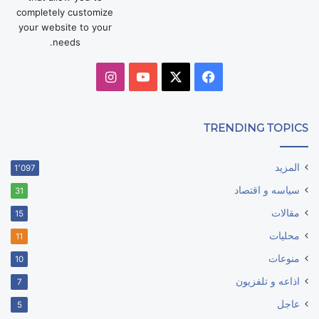
completely customize
your website to your
needs.
‫X
فيسبوك
‫YouTube
انستقرام
TRENDING TOPICS
المزيد
1٬097
سياسه و اقتصاد
31
مقالات
15
محليات
11
منوعات
10
اذاعه و تلفزيون
7
عاجل
5