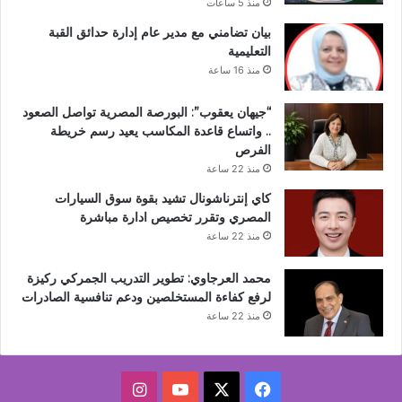
منذ 5 ساعات
بيان تضامني مع مدير عام إدارة حدائق القبة
التعليمية
منذ 16 ساعة
“جيهان يعقوب”: البورصة المصرية تواصل الصعود
.. واتساع قاعدة المكاسب يعيد رسم خريطة
الفرص
منذ 22 ساعة
كاي إنترناشونال تشيد بقوة سوق السيارات
المصري وتقرر تخصيص ادارة مباشرة
منذ 22 ساعة
محمد العرجاوي: تطوير التدريب الجمركي ركيزة
لرفع كفاءة المستخلصين ودعم تنافسية الصادرات
منذ 22 ساعة
‫X
فيسبوك
‫YouTube
انستقرام