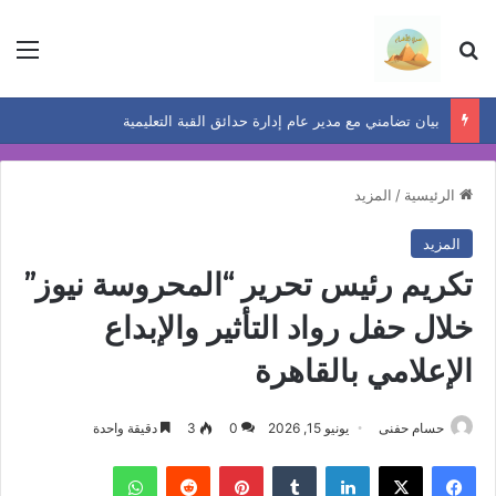
بحث عن
الق
بيان تضامني مع مدير عام إدارة حدائق القبة التعليمية
الرئيسية
/
المزيد
المزيد
تكريم رئيس تحرير “المحروسة نيوز”
خلال حفل رواد التأثير والإبداع
الإعلامي بالقاهرة
حسام حفنى
يونيو 15, 2026
0
3
دقيقة واحدة
فيسبوك
‫X
لينكدإن
بينتيريست
واتساب