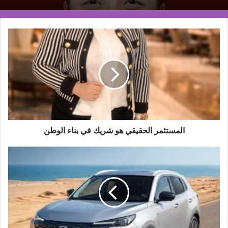
المستثمر
الحقيقي
هو
شريك
في
بناء
الوطن
المستثمر الحقيقي هو شريك في بناء الوطن
شانجان
CS55
Plus
تتوج
بلقب
السيارة
الـ
SUV