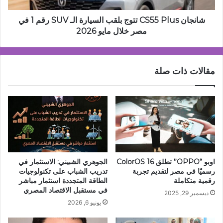
رقم
1
شانجان CS55 Plus تتوج بلقب السيارة الـ SUV رقم 1 في
في
مصر خلال مايو 2026
مصر
خلال
مايو
مقالات ذات صلة
2026
اوبو “OPPO” تطلق ColorOS 16
الجوهري الشبيني: الاستثمار في
رسميًا في مصر لتقديم تجربة
تدريب الشباب على تكنولوجيات
رقمية متكاملة
الطاقة المتجددة استثمار مباشر
في مستقبل الاقتصاد المصري
ديسمبر 29, 2025
يونيو 6, 2026