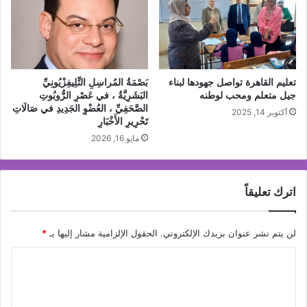
تعليم القاهرة تواصل جهودها لبناء
بَصْمَةُ المُراسِلِ التِّلِيفِزْيُونِيِّ
جيل متعلم ومحب لوطنه
البَشَرِيَّةُ ، في عَصْرِ الرُّوبُوتِ
الصَّحَفِيِّ ، العُضْوِ الجَدِيدِ في صَالَاتِ
أكتوبر 14, 2025
تَحْرِيرِ الأَخْبَارِ
مايو 16, 2026
اترك تعليقاً
لن يتم نشر عنوان بريدك الإلكتروني.
الحقول الإلزامية مشار إليها بـ
*
ا
ل
ت