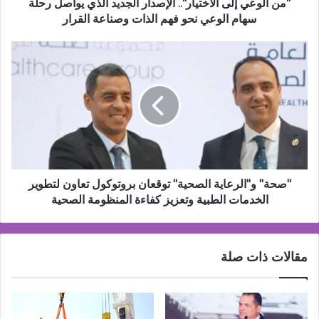
سهام
"من الوعي إلى الاختيار".. الإصدار الجديد الذي يواصل رحلة
الوعي
سهام الوعي نحو فهم الذات وصناعة القرار
نحو
فهم
"صحة"
الذات
و"الرعاية
وصناعة
الصحية"
القرار
توقعان
بروتوكول
تعاون
لتطوير
الخدمات
الطبية
وتعزيز
"صحة" و"الرعاية الصحية" توقعان بروتوكول تعاون لتطوير
كفاءة
الخدمات الطبية وتعزيز كفاءة المنظومة الصحية
المنظومة
الصحية
مقالات ذات صلة