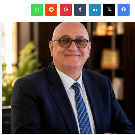
فيسبوك
‫X
لينكدإن
بينتيريست
واتساب