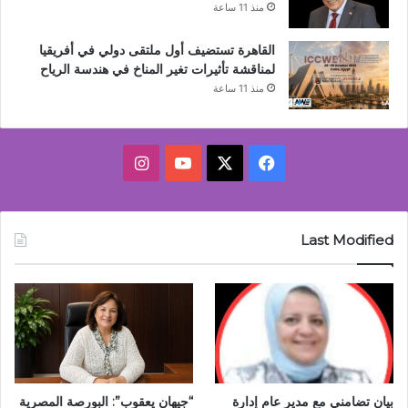
منذ 11 ساعة
القاهرة تستضيف أول ملتقى دولي في أفريقيا
لمناقشة تأثيرات تغير المناخ في هندسة الرياح
منذ 11 ساعة
‫X
فيسبوك
‫YouTube
انستقرام
Last Modified
بيان تضامني مع مدير عام إدارة
“جيهان يعقوب”: البورصة المصرية