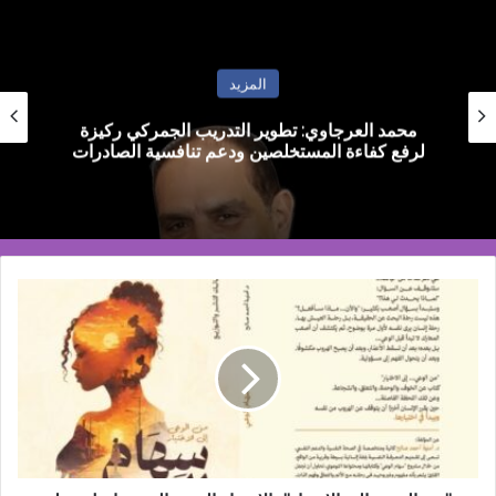
المزيد
القاهرة تستضيف أول ملتقى دولي في أفريقيا
لمناقشة تأثيرات تغير المناخ في هندسة الرياح
"من
الوعي
إلى
الاختيار"..
الإصدار
الجديد
الذي
يواصل
رحلة