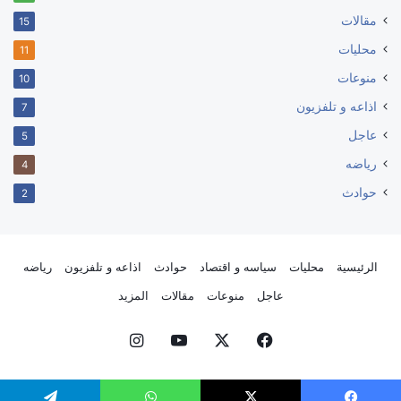
مقالات
15
محليات
11
منوعات
10
اذاعه و تلفزيون
7
عاجل
5
رياضه
4
حوادث
2
الرئيسية
محليات
سياسه و اقتصاد
حوادث
اذاعه و تلفزيون
رياضه
عاجل
منوعات
مقالات
المزيد
فيسبوك
‫X
‫YouTube
انستقرام