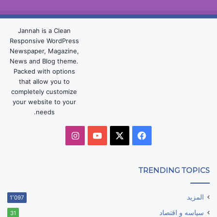
Jannah is a Clean
Responsive WordPress
Newspaper, Magazine,
News and Blog theme.
Packed with options
that allow you to
completely customize
your website to your
needs.
‫X
فيسبوك
‫YouTube
انستقرام
TRENDING TOPICS
المزيد
1٬097
سياسه و اقتصاد
31