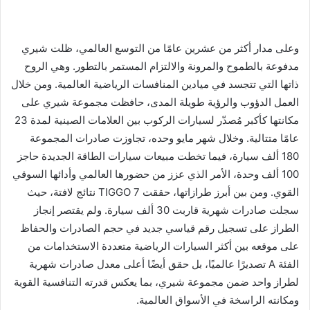
وعلى مدار أكثر من عشرين عامًا من التوسع العالمي، ظلت شيري
مدفوعة بالطموح والمرونة والالتزام المستمر بالتطور. وهي الروح
ذاتها التي تتجسد في ميادين المنافسات الرياضية العالمية. ومن خلال
العمل الدؤوب والرؤية طويلة المدى، حافظت مجموعة شيري على
مكانتها كأكبر مُصدّر لسيارات الركوب بين العلامات الصينية لمدة 23
عامًا متتالية. وخلال شهر مايو وحده، تجاوزت صادرات المجموعة
180 ألف سيارة، فيما تخطت مبيعات سيارات الطاقة الجديدة حاجز
100 ألف وحدة، الأمر الذي عزز من حضورها العالمي وأدائها السوقي
القوي. ومن بين أبرز طرازاتها، حققت TIGGO 7 نتائج لافتة، حيث
سجلت صادرات شهرية قاربت 30 ألف سيارة. ولم يقتصر إنجاز
الطراز على تسجيل رقم قياسي جديد في حجم الصادرات والحفاظ
على موقعه بين أكثر السيارات الرياضية متعددة الاستخدامات من
الفئة A تصديرًا عالميًا، بل حقق أيضًا أعلى معدل صادرات شهرية
لطراز واحد ضمن مجموعة شيري، بما يعكس قدرته التنافسية القوية
ومكانته الراسخة في الأسواق العالمية.