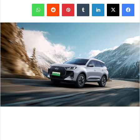
فيسبوك
‫X
لينكدإن
بينتيريست
واتساب