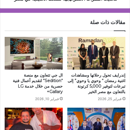
الاستراتيجية
للسكك
الحديدية
مقالات ذات صلة
في
مصر
إندرايف تحول رحلاتها ومشاهدات
ال جي تتعاون مع منصة
اغنية رمضان “ وحوي يا وحوي” إلى
“Sedition” لتقديم أعمال فنية
تبرعات لتوفير 5,000 كرتونة
حصرية من خلال خدمة LG
بالتعاون مع مصر الخير
Gallary+
فبراير 25, 2026
فبراير 10, 2026