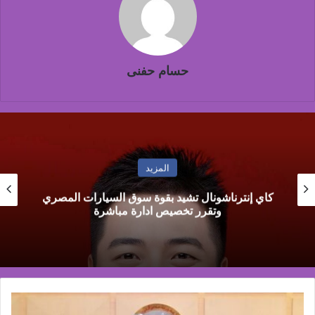
حسام حفنى
المزيد
محمد العرجاوي: تطوير التدريب الجمركي ركيزة
لرفع كفاءة المستخلصين ودعم تنافسية الصادرات
كونكريت
بلس