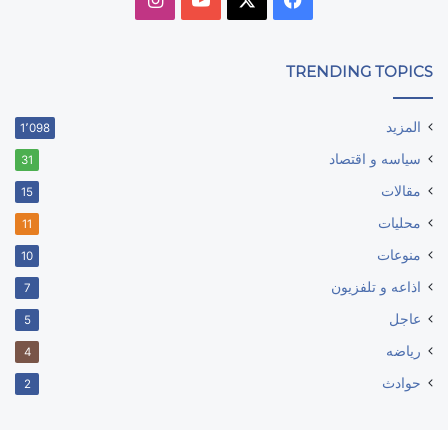
TRENDING TOPICS
المزيد
1٬098
سياسه و اقتصاد
31
مقالات
15
محليات
11
منوعات
10
اذاعه و تلفزيون
7
عاجل
5
رياضه
4
حوادث
2