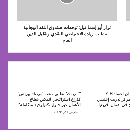
النقد
الإيجابية
تتطلب
زيادة
الاحتياطي
نزار أبو إسماعيل: توقعات صندوق النقد الإيجابية
النقدي
تتطلب زيادة الاحتياطي النقدي وتقليل الدين
الإطاريَّة بشأن تغيُّر المناخ
وتقليل
العام
الدين
العام
يدة مستوحاة من النكهات البرازيلية
جي بي أوتو تعلن اعتماد GB
*”بى تك” تطلق منصة “بى تك بيزنس”
Acad كمركز تدريب إقليمي
كذراع استراتيجي لتمكين قطاع
 في شمال أفريقيا
الأعمال عبر حلول تكنولوجية متكاملة*
مارس 29, 2026