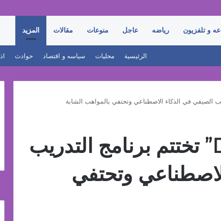
عه و تلفزيون
رياضه
عاجل
منوعات
مقالات
المزيد
الرئيسية
محليات
سياسه و اقتصاد
حوادث
اذ
داياموند” Diamond” تختتم برنامج التدريب
لاصطناعي وتحتفي