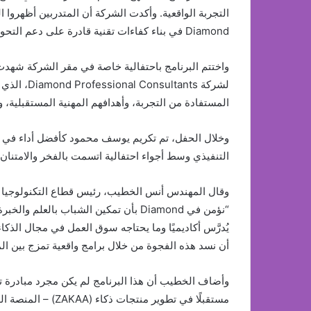
التجربة الواقعية. وأكدت الشركة أن المتدربين أظهروا ال
Diamond في بناء كفاءات تقنية قادرة على دعم التحول الرقمي والابتكار في المنطقة.
واختتم البرنامج باحتفالية خاصة في مقر الشركة شه
لشركة ants
المستفادة من التجربة، وأهدافهم المهنية المستقبلية،
وخلال الحفل، تم تكريم يوسف محمود كأفضل أداء في الب
التنفيذي وسط أجواء احتفالية اتسمت بالفخر والامتنان.
“نؤمن في Diamond بأن تمكين الشباب بالع
يُدرَّس أكاديميًا وما يحتاجه سوق العمل في مجال الذك
أن نسد هذه الفجوة من خلال برامج واقعية تمزج بين ال
وأضاف الخطيب أن هذا البرنامج لم يكن مجرد مبادرة تدر