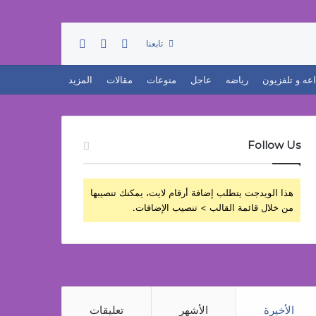
تسجيل الدخول
بحث عن
إضافة عمود جانبي
تابعنا
اعه و تلفزيون
رياضه
عاجل
منوعات
مقالات
المزيد
Follow Us
هذا الويدجت يتطلب إضافة أرقام لايت، يمكنك تنصيبها
من خلال قائمة القالب > تنصيب الإضافات.
الأخيرة
الأشهر
تعليقات