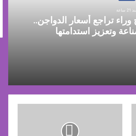
 21 ساعة
 وراء تراجع أسعار الدواجن..
ناعة وتعزيز استدامتها
جن.. وروشتة لإنقاذ الصناعة وتعزيز استدامتها
فيكسد مصر (FEDIS) وحلول تتشاركان في تطوير أول منصة للسياحة الصحية في مصر والشرق الأوسط وأفريقيا..
نزار
أبو
إسماعيل:
توقعات
صندوق