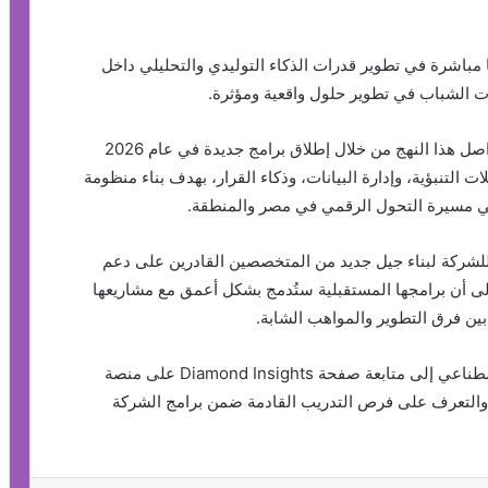
باشرة في تطوير قدرات الذكاء التوليدي والتحليلي داخل
ت الشباب في تطوير حلول واقعية ومؤثرة.
واختتم الخطيب حديثه بالتأكيد على أن Diamond ستواصل هذا النهج من خلال إطلاق برامج جديدة في عام 2026
التنبؤية، وإدارة البيانات، وذكاء القرار، بهدف بناء منظومة
في مسيرة التحول الرقمي في مصر والمنطقة.
 للشركة لبناء جيل جديد من المتخصصين القادرين على دعم
 إلى أن برامجها المستقبلية ستُدمج بشكل أعمق مع مشاريعها
واختتم البيان بدعوة المهتمين بالتكنولوجيا والذكاء الاصطناعي إلى متابعة صفحة Diamond Insights على منصة
لتقنية، والتعرف على فرص التدريب القادمة ضمن برامج الشركة