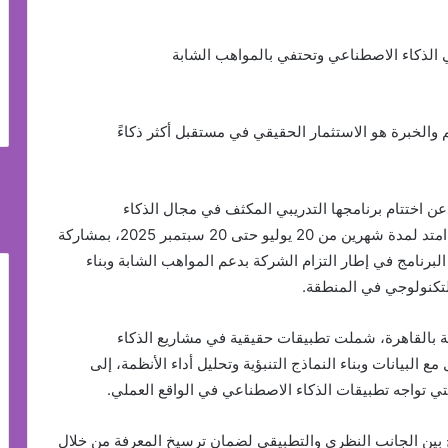
والخبرة هو الاستثمار الحقيقي في مستقبل أكثر ذكاءً
علنت شركة Diamond Professional Consultants عن اختتام برنامجها التدريبي المكثف في مجال الذكاء
الاصطناعي (AI Track Internship Program)، والذي امتد لمدة شهرين من 20 يوليو حتى 20 سبتمبر 2025، بمشاركة
لبرنامج في إطار التزام الشركة بدعم المواهب الشابة وبناء
لتكنولوجي في المنطقة.
ة بالقاهرة، شملت تطبيقات حقيقية في مشاريع الذكاء
ع البيانات وبناء النماذج التنبؤية وتحليل أداء الأنظمة، إلى
تي تواجه تطبيقات الذكاء الاصطناعي في الواقع العملي.
ج بين الجانب النظري والتطبيقي لضمان ترسيخ المعرفة من خلال