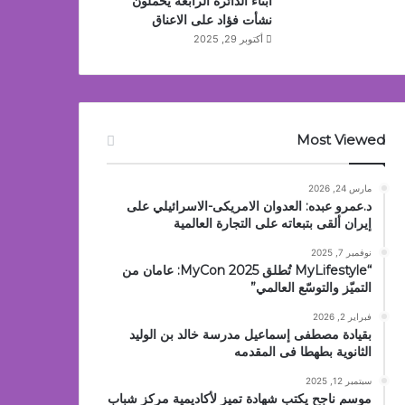
أبناء الدائرة الرابعة يحملون
نشأت فؤاد على الاعناق
أكتوبر 29, 2025
Most Viewed
مارس 24, 2026
د.عمرو عبده: العدوان الامريكى-الاسرائيلي على
إيران ألقى بتبعاته على التجارة العالمية
نوفمبر 7, 2025
“MyLifestyle تُطلق MyCon 2025: عامان من
التميّز والتوسّع العالمي”
فبراير 2, 2026
بقيادة مصطفى إسماعيل مدرسة خالد بن الوليد
الثانوية بطهطا فى المقدمه
سبتمبر 12, 2025
موسم ناجح يكتب شهادة تميز لأكاديمية مركز شباب