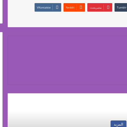
بينتيريست
رأ التالي
المزيد