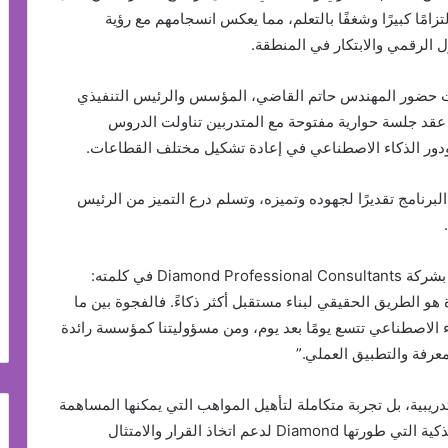
تزامًا كبيرًا وشغفًا بالتعلم، مما يعكس انسجامهم مع رؤية
دت حضور المهندس حاتم القاضي، المؤسس والرئيس التنفيذي
Diamond Professional Consult، الذي عقد جلسة حوارية مفتوحة مع المتدربين تناولت الدروس
 ودور الذكاء الاصطناعي في إعادة تشكيل مختلف القطاعات.
رنامج تقديرًا لجهوده وتميزه، وتسلم درع التميز من الرئيس
وقال المهندس أنس الخطيب، رئيس قطاع التكنولوجيا بشركة Diamond Professional Consultants في كلمته:
لم والخبرة هو الطريق الحقيقي لبناء مستقبل أكثر ذكاءً. فالفجوة بين ما
اء الاصطناعي تتسع يومًا بعد يوم، ومن مسؤوليتنا كمؤسسة رائدة
معرفة والتطبيق العملي.”
يبية، بل تجربة متكاملة لتأهيل المواهب التي يمكنها المساهمة
مستقبلًا في تطوير منتجات ذكاء (ZAKAA) – المنصة الذكية التي طورتها Diamond لدعم اتخاذ القرار والامتثال