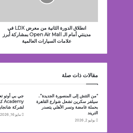
LDX
مراسم اربعين ليست كسابقاتها
في
مدينتي
أمام
الـ
انطلاق الدورة الثانية من معرض LDX في
منذ 22 ساعة
Open
مدينتي أمام الـ Open Air Mall بمشاركة أبرز
عُمان تؤكد التزامها بدعم اتفاقيَّة الأُمم المُتَّحدة 
Air
علامات السيارات العالمية
Mall
بمشاركة
أبرز
منذ 22 ساعة
علامات
شاماس” يقدّم تجربة مسائية راقية مع قائمة جد
السيارات
مقالات ذات صلة
العالمية
“من التتش إلى المنصورة الجديدة”..
سيلفر سكرين تشعل شوارع القاهرة
emy
بحملة غامضة ونسر الأهلي يتصدر
لشركة شانجان
التريند
مايو 16, 2026
يوليو 2, 2026