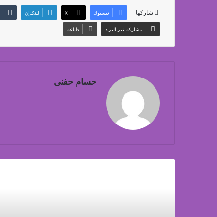
شاركها
فيسبوك
‫X
لينكدإن
مشاركة عبر البريد
طباعة
حسام حفنى
أق