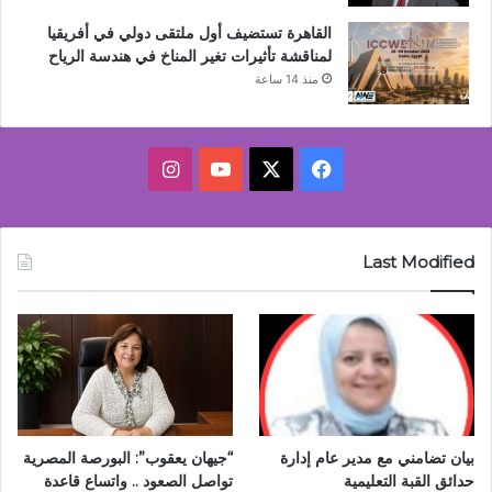
القاهرة تستضيف أول ملتقى دولي في أفريقيا
لمناقشة تأثيرات تغير المناخ في هندسة الرياح
منذ 14 ساعة
‫X
فيسبوك
‫YouTube
انستقرام
Last Modified
بيان تضامني مع مدير عام إدارة
“جيهان يعقوب”: البورصة المصرية
حدائق القبة التعليمية
تواصل الصعود .. واتساع قاعدة