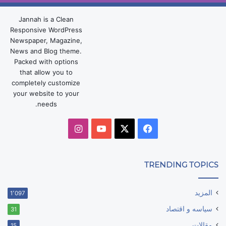
Jannah is a Clean
Responsive WordPress
Newspaper, Magazine,
News and Blog theme.
Packed with options
that allow you to
completely customize
your website to your
needs.
‫X
فيسبوك
‫YouTube
انستقرام
TRENDING TOPICS
المزيد
1٬097
سياسه و اقتصاد
31
مقالات
15