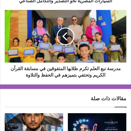
السيارات المصرية نحو التصدير والتكامل الصناعي
التصدير
والتكامل
مدرسة
الصناعي
نبع
العلم
تكرم
طلابها
المتفوقين
في
مسابقة
القرآن
الكريم
مدرسة نبع العلم تكرم طلابها المتفوقين في مسابقة القرآن
وتحتفي
الكريم وتحتفي بتميزهم في الحفظ والتلاوة
بتميزهم
في
الحفظ
مقالات ذات صلة
والتلاوة