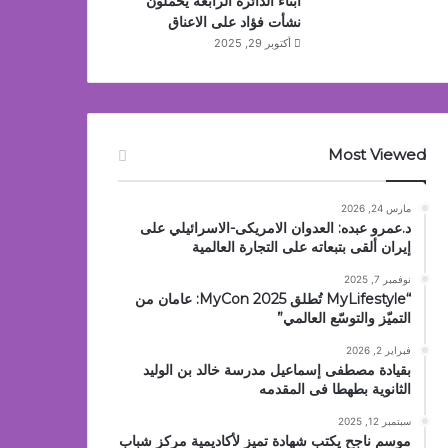
أبناء الدائرة الرابعة يحملون
نشأت فؤاد على الاعناق
أكتوبر 29, 2025
Most Viewed
مارس 24, 2026
د.عمرو عبده: العدوان الامريكى-الاسرائيلي على
إيران ألقى بتبعاته على التجارة العالمية
نوفمبر 7, 2025
“MyLifestyle تُطلق MyCon 2025: عامان من
التميّز والتوسّع العالمي”
فبراير 2, 2026
بقيادة مصطفى إسماعيل مدرسة خالد بن الوليد
الثانوية بطهطا فى المقدمه
سبتمبر 12, 2025
موسم ناجح يكتب شهادة تميز لأكاديمية مركز شباب