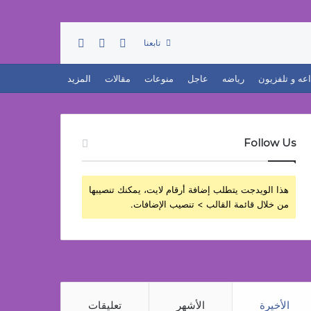
تسجيل الدخول
بحث عن
إضافة عمود جانبي
تابعنا
اعه و تلفزيون
رياضه
عاجل
منوعات
مقالات
المزيد
Follow Us
هذا الويدجت يتطلب إضافة أرقام لايت، يمكنك تنصيبها
من خلال قائمة القالب > تنصيب الإضافات.
الأخيرة
الأشهر
تعليقات