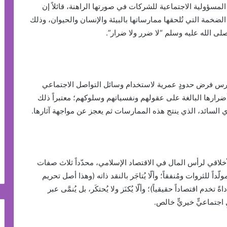
المسؤولية الاجتماعية للشركات في صورتها الراهنة، قائلاً إن
الضخمة التي تُلحقها ممارساتها بالبيئة والإنسان والحيوان، وذلك
 الله عليه وسلم “لا ضرر ولا ضرار”.
تدرس فرض حدودٍ عمرية لاستخدام وسائل التواصل الاجتماعي
أضرارها البالغة على عقولهم ونفسياتهم وسلوكهم؛ معتبراً ذلك
ي السائد، الذي ينتج هذه الممارسات ثم يعجز عن مواجهة آثارها.
خلاقي لرأس المال في الاقتصاد الإسلامي، محدّداً ثلاث صفات
داً للثروات ومُنفقاً؛ وألّا يُتاجَر بالنقد ذاته (وهذا أصل تحريم
 تخدم اقتصاداً حقيقياً)؛ وألّا يُكنَز ولا يُحتكَر، بل يُنمَّى عبر
جتماعيٍّ خيريٍّ خالص.