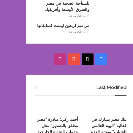
للسياحة الصحية في مصر
والشرق الأوسط وأفريقيا..
منذ 23 ساعة
مراسم اربعين ليست كسابقاتها
منذ 23 ساعة
‫X
فيسبوك
‫YouTube
انستقرام
Last Modified
بنك مصر يشارك في
أحمد زكي: مبادرة “مصر
فعالية “اليوم العالمي
تنطلق بالتصدير” تنقل
للشباب” ويقدم العديد
خدمات التجارة الخارجية