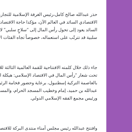
حذر عبدالله صالح كامل،رئيس الغرفة الإسلامية للتجار
الاقتصادي السائد في العالم الآن، مؤكدا حاجة الاقتصاد
السائد يعود إلى تحول رأس المال إلى “سلاحٍ سلبي” لا ي
سلبية قد تترتّب على استعماله، خصوصاً تجاه الفئات ال
جاء ذلك خلال كلمته الافتتاحية للقمة العالمية الثالثة ل
بالعاصمة التركية إسطنبول، برعاية وحضور فخامة الر
عبدالله بن حميد، إمام وخطيب المسجد الحرام، والمستش
ورئيس مجمع الفقه الإسلامي الدولي.
وافتتح عبدالله رئيس مجلس أمناء منتدى البركة للاقتص