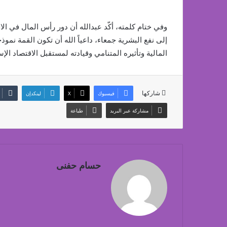
وفي ختام كلمته، أكّد عبدالله أن دور رأس المال في ال
إلى نفع البشرية جمعاء، داعياً الله أن تكون القمة نموذ
المالية وتأثيره المتنامي وقيادته لمستقبل الاقتصاد الإ
شاركها
فيسبوك
‫X
لينكدإن
مشاركة عبر البريد
طباعة
حسام حفنى