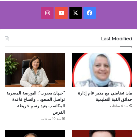
‫X
فيسبوك
‫YouTube
انستقرام
Last Modified
بيان تضامني مع مدير عام إدارة
“جيهان يعقوب”: البورصة المصرية
حدائق القبة التعليمية
تواصل الصعود .. واتساع قاعدة
المكاسب يعيد رسم خريطة
منذ 4 ساعات
الفرص
منذ 10 ساعات