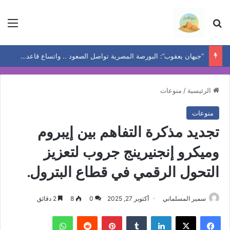
بحث عن
الق
“جيهان يعقوب”: البورصة المصرية تواصل الصعود .. واتساع قاعدة المكاسب يعيد رسم خريطة الفرص
الرئيسية
/
منوعات
منوعات
تجديد مذكرة التفاهم بين إيبروم
وميكرو إنجنيرينج جروب لتعزيز
التحول الرقمي في قطاع البترول.
سمير المسلماني
أكتوبر 27, 2025
0
8
2 دقائق
فيسبوك
‫X
لينكدإن
بينتيريست
واتساب