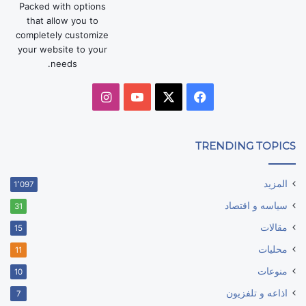
Packed with options
that allow you to
completely customize
your website to your
needs.
‫X
فيسبوك
‫YouTube
انستقرام
TRENDING TOPICS
المزيد
1٬097
سياسه و اقتصاد
31
مقالات
15
محليات
11
منوعات
10
اذاعه و تلفزيون
7