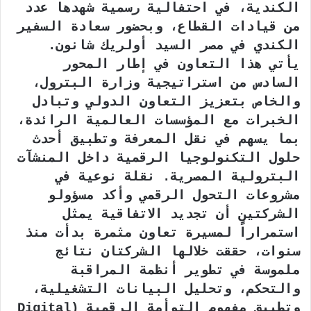
الكندية، في احتفالية رسمية شهدها عدد
من قيادات القطاع، وبحضور سعادة السفير
الكندي في مصر السيد أولريك شانون.
يأتي هذا التعاون في إطار المحور
السادس من استراتيجية وزارة البترول،
والخاص بتعزيز التعاون الدولي وتبادل
الخبرات مع المؤسسات العالمية الرائدة،
بما يسهم في نقل المعرفة وتطبيق أحدث
حلول التكنولوجيا الرقمية داخل المنشآت
البترولية المصرية. نقلة نوعية في
مشروعات التحول الرقمي وأكد مسؤولو
الشركتين أن تجديد الاتفاقية يمثل
استمراراً لمسيرة تعاون مثمرة بدأت منذ
سنوات، حققت خلالها الشركتان نتائج
ملموسة في تطوير أنظمة المراقبة
والتحكم، وتحليل البيانات التشغيلية،
وتطبيق مفهوم التوأمة الرقمية (Digital