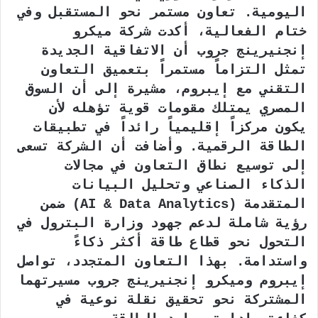
اليومية. تعاون مستمر نحو المستقبل وفي
ختام الفعالية، أكدت شركة ميكرو
إنجنيرينج جروب أن الاتفاقية الجديدة
تمثل التزاماً مستمراً بتعميق التعاون
التقني مع إيبروم، مشيرة إلى أن السوق
المصري يمتلك مقومات قوية تؤهله لأن
يكون مركزاً إقليمياً رائداً في تطبيقات
الطاقة الرقمية. وأضافت أن الشركة تسعى
إلى توسيع نطاق التعاون في مجالات
الذكاء الصناعي وتحليل البيانات
المتقدمة (AI & Data Analytics) ضمن
رؤية شاملة لدعم جهود وزارة البترول في
التحول نحو قطاع طاقة أكثر ذكاءً
واستدامة. بهذا التعاون المتجدد، تواصل
إيبروم وميكرو إنجنيرينج جروب مسيرتهما
المشتركة نحو تحقيق نقلة نوعية في