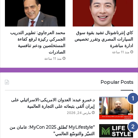
كاي إنترناشونال تشيد بقوة سوق
محمد العرجاوي: تطوير التدريب
السيارات المصري وتقرر تخصيص
الجمركي ركيزة لرفع كفاءة
ادارة مباشرة
المستخلصين ودعم تنافسية
الصادرات
منذ 11 ساعة
منذ 11 ساعة
Popular Posts
د.عمرو عبده: العدوان الامريكى-الاسرائيلي على
إيران ألقى بتبعاته على التجارة العالمية
مارس 24, 2026
“MyLifestyle تُطلق MyCon 2025: عامان من
التميّز والتوسّع العالمي”