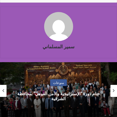
سمير المسلماني
منوعات
د. نصر هرموش من تركيا “يسعى هذا المؤتمر لخلق
حوار معرفي واسع لفهم واقعنا العلمي والمجتمعي
ومواكبة التطور.