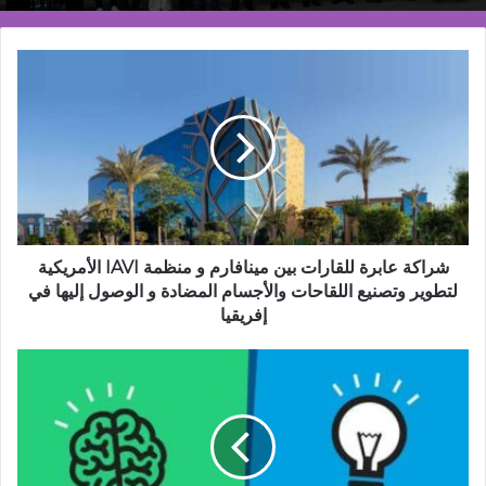
شراكة
عابرة
للقارات
بين
مينافارم
و
منظمة
IAVI
الأمريكية
لتطوير
شراكة عابرة للقارات بين مينافارم و منظمة IAVI الأمريكية
وتصنيع
لتطوير وتصنيع اللقاحات والأجسام المضادة و الوصول إليها في
اللقاحات
إفريقيا
والأجسام
المضادة
الجمود
و
السياسي
الوصول
والصحي
إليها
في
في
فرنسا
إفريقيا
يمنع