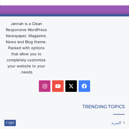
Jannah is a Clean
Responsive WordPress
Newspaper, Magazine,
News and Blog theme.
Packed with options
that allow you to
completely customize
your website to your
needs.
‫X
فيسبوك
‫YouTube
انستقرام
TRENDING TOPICS
المزيد
1٬097