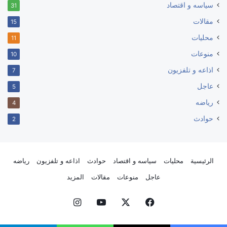
سياسه و اقتصاد
31
مقالات
15
محليات
11
منوعات
10
اذاعه و تلفزيون
7
عاجل
5
رياضه
4
حوادث
2
الرئيسية
محليات
سياسه و اقتصاد
حوادث
اذاعه و تلفزيون
رياضه
عاجل
منوعات
مقالات
المزيد
فيسبوك
‫X
‫YouTube
انستقرام