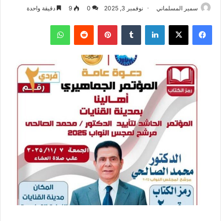
سمير المسلماني
نوفمبر 3, 2025
0
9
دقيقة واحدة
فيسبوك
‫X
لينكدإن
بينتيريست
واتساب