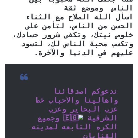
الناس وموضع ثقة
اسأل الله الصلاح مع الثناء
الحسن من الناس، لتأمن على
خلوص نيتك، وتكفى شرور حسادك،
وتكسب محبة الناس لك، لتسود
عليهم في الدنيا والآخرة.
ندعوكم اصدقائنا
واهالينا والاحباب خط
عزب البحاير وعزب
الشرقية
وجميع
الكره التابعه لمدينه
القنايات