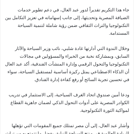
جاء هذا التكريم تقديراً لدور عبد العال، في دعم تطوير خدمات
الضيافة المصرية وتحديثها، إلى جانب إسهاماته في تعزيز التكامل بين
التكنولوجيا والتراث الثقافي ضمن رؤية شاملة لتنمية السياحة
المستدامة.
وخلال الندوة التي أدارتها غادة شلبي، نائب وزير السياحة والآثار
السابق، وبمشاركة نخبة من الخبراء والمسؤولين في مجالات
التكنولوجيا والتحول الرقمي وإدارة المنشآت الفندقية، أكد عبد العال
أن الذكاء الاصطناعي يمثل ركيزة أساسية لمستقبل السياحة، سواء
في تحسين تجربة السائح أو رفع كفاءة إدارة الفنادق.
ودعا أمين صندوق اتحاد الغرف السياحية، إلى الاستثمار في تدريب
الكوادر المصرية على أدوات التحول الذكي لضمان جاهزية القطاع
لمواكبة الثورة التكنولوجية.
وأشار عبد العال، إلى أن مصر تمتلك جميع المقومات التي تؤهلها
للريادة العالمية في منتج السياحة النيلية، بفضل ما تتمتع به من تراث