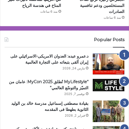
المستخلصين ودعم تنافسية
المناخ في هندسة الرياح
الصادرات
منذ 6 ساعات
منذ 6 ساعات
Popular Posts
د.عمرو عبده: العدوان الامريكى-الاسرائيلي على
إيران ألقى بتبعاته على التجارة العالمية
مارس 24, 2026
“MyLifestyle تُطلق MyCon 2025: عامان من
التميّز والتوسّع العالمي”
نوفمبر 7, 2025
بقيادة مصطفى إسماعيل مدرسة خالد بن الوليد
الثانوية بطهطا فى المقدمه
فبراير 2, 2026
موسم ناجح يكتب شهادة تميز لأكاديمية مركز