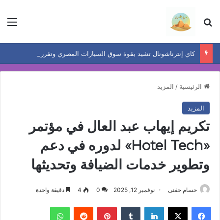
بحث عن
الق
كاي إنترناشونال تشيد بقوة سوق السيارات المصري وتقرر تخصيص ادارة مباشرة
الرئيسية
/
المزيد
المزيد
تكريم إيهاب عبد العال في مؤتمر
«Hotel Tech» لدوره في دعم
وتطوير خدمات الضيافة وتحديثها
حسام حفنى
نوفمبر 12, 2025
0
4
دقيقة واحدة
فيسبوك
‫X
لينكدإن
بينتيريست
واتساب