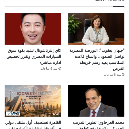
“جيهان يعقوب”: البورصة المصرية
كاي إنترناشونال تشيد بقوة سوق
تواصل الصعود .. واتساع قاعدة
السيارات المصري وتقرر تخصيص
المكاسب يعيد رسم خريطة
ادارة مباشرة
الفرص
منذ 6 ساعات
منذ 6 ساعات
محمد العرجاوي: تطوير التدريب
القاهرة تستضيف أول ملتقى دولي
الجمركي ركيزة لرفع كفاءة
في أفريقيا لمناقشة تأثيرات تغير