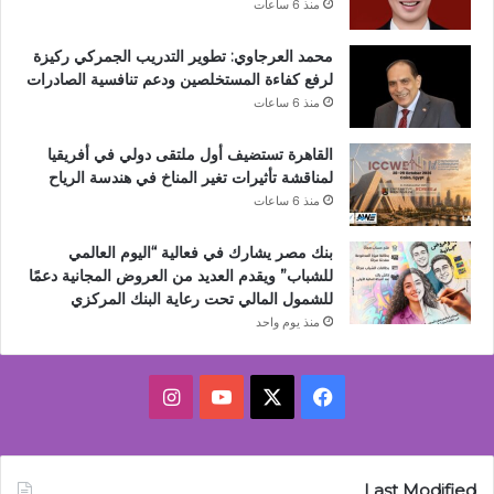
منذ 6 ساعات
محمد العرجاوي: تطوير التدريب الجمركي ركيزة
لرفع كفاءة المستخلصين ودعم تنافسية الصادرات
منذ 6 ساعات
القاهرة تستضيف أول ملتقى دولي في أفريقيا
لمناقشة تأثيرات تغير المناخ في هندسة الرياح
منذ 6 ساعات
بنك مصر يشارك في فعالية “اليوم العالمي
للشباب” ويقدم العديد من العروض المجانية دعمًا
للشمول المالي تحت رعاية البنك المركزي
منذ يوم واحد
‫X
فيسبوك
‫YouTube
انستقرام
Last Modified