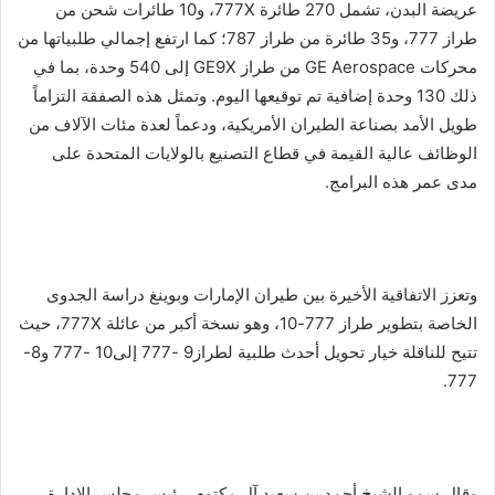
عريضة البدن، تشمل 270 طائرة 777X، و10 طائرات شحن من
طراز 777، و35 طائرة من طراز 787؛ كما ارتفع إجمالي طلبياتها من
محركات GE Aerospace من طراز GE9X إلى 540 وحدة، بما في
ذلك 130 وحدة إضافية تم توقيعها اليوم. وتمثل هذه الصفقة التزاماً
طويل الأمد بصناعة الطيران الأمريكية، ودعماً لعدة مئات الآلاف من
الوظائف عالية القيمة في قطاع التصنيع بالولايات المتحدة على
مدى عمر هذه البرامج.
وتعزز الاتفاقية الأخيرة بين طيران الإمارات وبوينغ دراسة الجدوى
الخاصة بتطوير طراز 777-10، وهو نسخة أكبر من عائلة 777X، حيث
تتيح للناقلة خيار تحويل أحدث طلبية لطراز9 -777 إلى10 -777 و8-
777.
وقال سمو الشيخ أحمد بن سعيد آل مكتوم، رئيس مجلس الإدارة