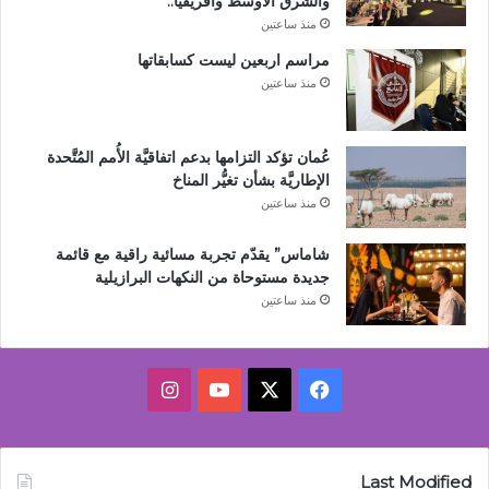
والشرق الأوسط وأفريقيا..
منذ ساعتين
مراسم اربعين ليست كسابقاتها
منذ ساعتين
عُمان تؤكد التزامها بدعم اتفاقيَّة الأُمم المُتَّحدة
الإطاريَّة بشأن تغيُّر المناخ
منذ ساعتين
شاماس” يقدّم تجربة مسائية راقية مع قائمة
جديدة مستوحاة من النكهات البرازيلية
منذ ساعتين
‫X
فيسبوك
‫YouTube
انستقرام
Last Modified