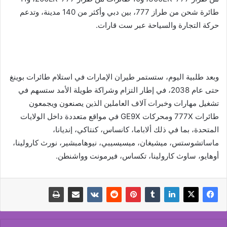
طائرة شحن من طراز 777، بين دبي وأكثر من 140 مدينة، وتدعم
حركة التجارة والسياحة عبر ست قارات.
وبعد طلبية اليوم، ستستمر طيران الإمارات في استلام طائرات بوينغ
حتى عام 2038، في إطار التزام وشراكة طويلة الأمد ستسهم في
تشغيل مهارات وخبرات آلاف العاملين الذين يصنعون ويجمعون
طائرات 777X ومحركات GE9X في مواقع متعددة داخل الولايات
المتحدة، بما في ذلك ألاباما، كانساس، كنتاكي، إنديانا،
ماساتشوستس، ميشيغان، ميسيسيبي، نيوهامبشير، نورث كارولينا،
أوهايو، ساوث كارولينا، تكساس، فيرمونت وواشنطن.