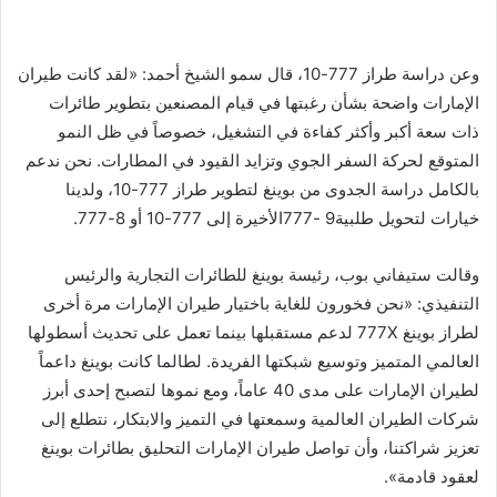
وعن دراسة طراز 777-10، قال سمو الشيخ أحمد: «لقد كانت طيران
الإمارات واضحة بشأن رغبتها في قيام المصنعين بتطوير طائرات
ذات سعة أكبر وأكثر كفاءة في التشغيل، خصوصاً في ظل النمو
المتوقع لحركة السفر الجوي وتزايد القيود في المطارات. نحن ندعم
بالكامل دراسة الجدوى من بوينغ لتطوير طراز 777-10، ولدينا
خيارات لتحويل طلبية9 -777الأخيرة إلى 777-10 أو 8-777.
وقالت ستيفاني بوب، رئيسة بوينغ للطائرات التجارية والرئيس
التنفيذي: «نحن فخورون للغاية باختيار طيران الإمارات مرة أخرى
لطراز بوينغ 777X لدعم مستقبلها بينما تعمل على تحديث أسطولها
العالمي المتميز وتوسيع شبكتها الفريدة. لطالما كانت بوينغ داعماً
لطيران الإمارات على مدى 40 عاماً، ومع نموها لتصبح إحدى أبرز
شركات الطيران العالمية وسمعتها في التميز والابتكار، نتطلع إلى
تعزيز شراكتنا، وأن تواصل طيران الإمارات التحليق بطائرات بوينغ
لعقود قادمة».