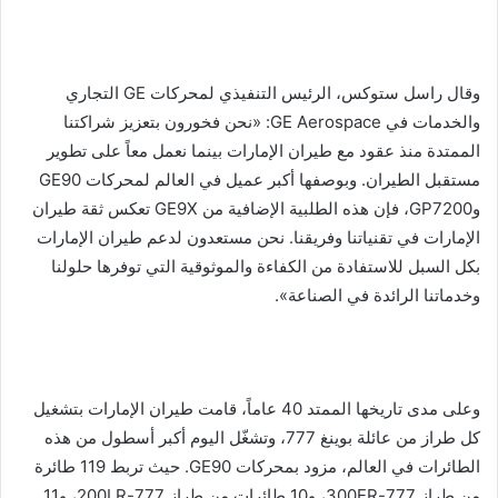
وقال راسل ستوكس، الرئيس التنفيذي لمحركات GE التجاري
والخدمات في GE Aerospace: «نحن فخورون بتعزيز شراكتنا
الممتدة منذ عقود مع طيران الإمارات بينما نعمل معاً على تطوير
مستقبل الطيران. وبوصفها أكبر عميل في العالم لمحركات GE90
وGP7200، فإن هذه الطلبية الإضافية من GE9X تعكس ثقة طيران
الإمارات في تقنياتنا وفريقنا. نحن مستعدون لدعم طيران الإمارات
بكل السبل للاستفادة من الكفاءة والموثوقية التي توفرها حلولنا
وخدماتنا الرائدة في الصناعة».
وعلى مدى تاريخها الممتد 40 عاماً، قامت طيران الإمارات بتشغيل
كل طراز من عائلة بوينغ 777، وتشغّل اليوم أكبر أسطول من هذه
الطائرات في العالم، مزود بمحركات GE90. حيث تربط 119 طائرة
من طراز 777-300ER، و10 طائرات من طراز 777-200LR، و11