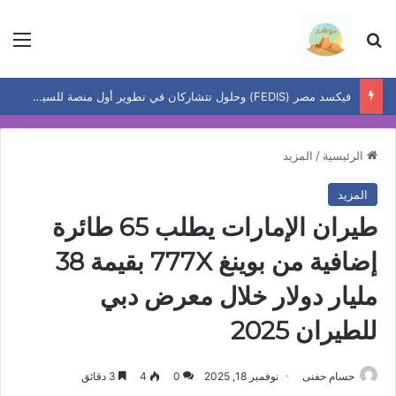
بحث عن
الق
فيكسد مصر (FEDIS) وحلول تتشاركان في تطوير أول منصة للسياحة الصحية في مصر والشرق الأوسط وأفريقيا..
الرئيسية
/
المزيد
المزيد
طيران الإمارات يطلب 65 طائرة
إضافية من بوينغ 777X بقيمة 38
مليار دولار خلال معرض دبي
للطيران 2025
حسام حفنى
نوفمبر 18, 2025
0
4
3 دقائق