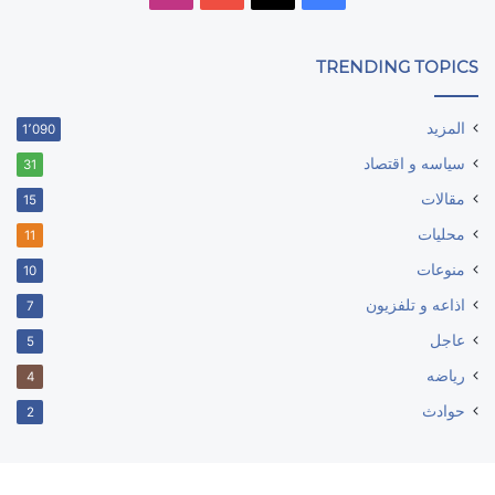
TRENDING TOPICS
المزيد
1٬090
سياسه و اقتصاد
31
مقالات
15
محليات
11
منوعات
10
اذاعه و تلفزيون
7
عاجل
5
رياضه
4
حوادث
2