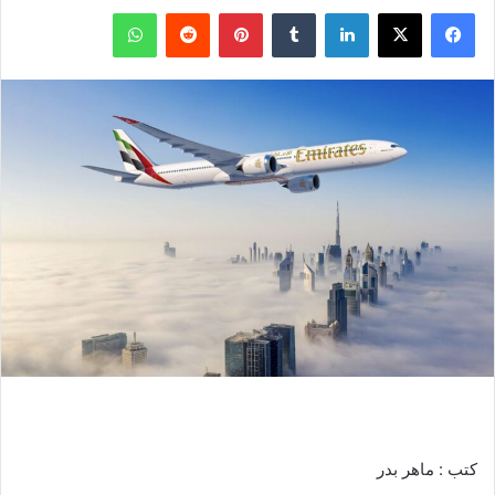
فيسبوك
‫X
لينكدإن
بينتيريست
واتساب
كتب : ماهر بدر