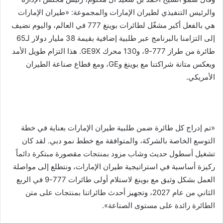
والرئيس التنفيذي لطيران الإمارات والمجموعة: «طيران الإمارات
هي بالفعل أكبر مشغّل لطائرات بوينغ 777 في العالم، واليوم نضيف
إلى التزامنا بالبرنامج عبر طلبية إضافية بقيمة 38 مليار دولار لـ65
طائرة من طراز 777-9، و130 محرك GE9X. هذا التزام طويل الأمد
ويعكس متانة شراكتنا مع بوينغ وGE، ومع قطاع صناعة الطيران
الأمريكي.
«تم إدراج كل طائرة ضمن طلبية طيران الإمارات بعناية في خطة
التوسع الخاصة بالشركة، والمتوافقة مع خطط نمو دبي. لقد كان
تشغيل أسطول حديث وشاب مزود بمنتجات مقصورة مبتكرة دائماً
ركيزة أساسية في استراتيجية طيران الإمارات، ونتطلع إلى مواصلة
العمل بشكل وثيق مع بوينغ لاستلام أولى طائرات 777-9 في الربع
الثاني من عام 2027، وتجهيز أحدث طائراتنا بمنتجات على متن
الطائرة رائدة على مستوى الصناعة».