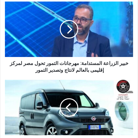
خبير
الزراعة
المستدامة:
مهرجانات
التمور
تحول
مصر
لمركز
إقليمى
بالعالم
خبير الزراعة المستدامة: مهرجانات التمور تحول مصر لمركز
لانتاج
إقليمى بالعالم لانتاج وتصدير التمور
وتصدير
التمور
فيات
بروفيشينال
دوبلو
تحتفل
بمرور
25
عامًا
من
النجاح