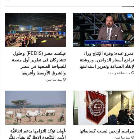
عمرو عبده: وفرة الإنتاج وراء
فيكسد مصر (FEDIS) وحلول
تراجع أسعار الدواجن.. وروشتة
تتشاركان في تطوير أول منصة
لإنقاذ الصناعة وتعزيز استدامتها
للسياحة الصحية في مصر
والشرق الأوسط وأفريقيا..
منذ ساعة واحدة
منذ ساعتين
مراسم اربعين ليست كسابقاتها
عُمان تؤكد التزامها بدعم اتفاقيَّة
الأُمم المُتَّحدة الإطاريَّة بشأن تغيُّر
منذ ساعتين