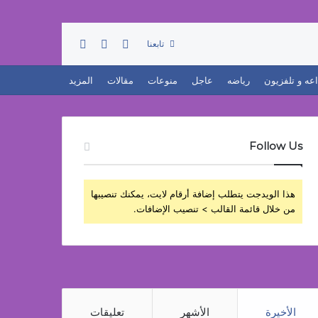
تسجيل الدخول
بحث عن
إضافة عمود جانبي
تابعنا
اعه و تلفزيون
رياضه
عاجل
منوعات
مقالات
المزيد
Follow Us
هذا الويدجت يتطلب إضافة أرقام لايت، يمكنك تنصيبها
من خلال قائمة القالب > تنصيب الإضافات.
الأخيرة
الأشهر
تعليقات