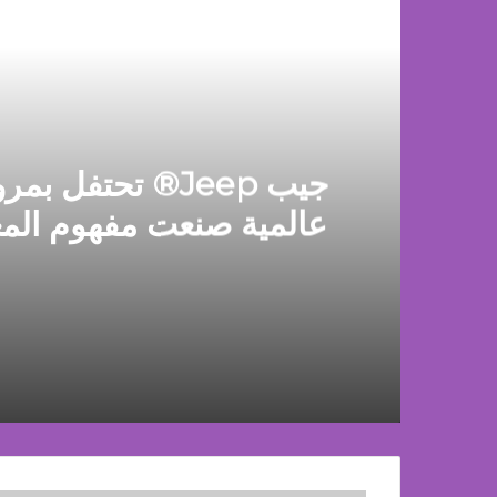
أق
عالمية صنعت مفهوم الم
الـ 
منذ يومين
منذ يومين