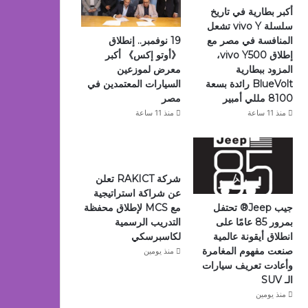
أكبر بطارية في تاريخ
سلسلة vivo Y تشعل
19 نوفمبر.. إنطلاق
المنافسة في مصر مع
《أوتو إكس》 أكبر
إطلاق vivo Y500،
معرض لموزعين
المزود ببطارية
السيارات المعتمدين في
BlueVolt رائدة بسعة
مصر
8100 مللي أمبير
منذ 11 ساعة
منذ 11 ساعة
شركة RAKICT تعلن
عن شراكة استراتيجية
جيب Jeep®️ تحتفل
مع MCS لإطلاق محفظة
بمرور 85 عامًا على
التدريب الرسمية
انطلاق أيقونة عالمية
لكاسبرسكي
صنعت مفهوم المغامرة
منذ يومين
وأعادت تعريف سيارات
الـ SUV
منذ يومين