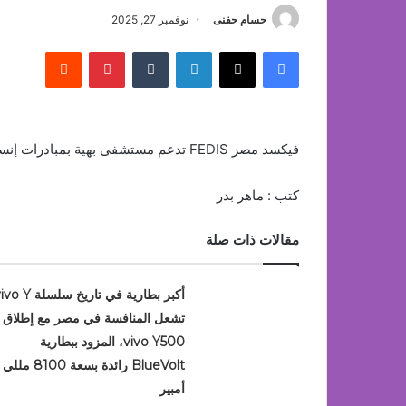
حسام حفنى
نوفمبر 27, 2025
فيسبوك
‫X
لينكدإن
بينتيريست
فيكسد مصر FEDIS تدعم مستشفى بهية بمبادرات إنسانية جديدة ضمن مسؤوليتها المجتمعية
كتب : ماهر بدر
مقالات ذات صلة
أكبر بطارية في تاريخ سلسلة Y
تشعل المنافسة في مصر مع إطلاق
vivo Y500، المزود ببطارية
BlueVolt رائدة بسعة 8100 مللي
أمبير