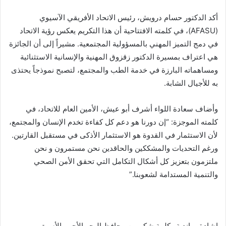
​أكد الدكتور حسام درويش، رئيس الاتحاد الأفريقي الآسيوي
(AFASU)، في كلمته الافتتاحية أن هذا التكريم يعكس رؤية الاتحاد
في دمج التميز المهني بالمسؤولية المجتمعية. مشيراً إلى أن الجائزة
هي اعتراف بمسيرة الدكتور زقزوق المهنية والإنسانية الاستثنائية
ومساهماته البارزة في خدمة الطب والمجتمع، لتصبح نموذجاً يحتذى
به للأجيال الشابة.
​وأضاف سعادة اللواء أشرف أبو عيش، الأمين العام للاتحاد، في
كلمته الموجزة: “إن دورنا هو دعم كل كفاءة تخدم الإنسان والمجتمع،
لأن الاستثمار في القدوة هو الاستثمار الأذكى في مستقبل القارتين.
ورغم التحديات والمشككين والحاقدين نحن مستمرون و نحن
ملتزمون بتعزيز كل أشكال التكامل التي تحقق الأمن الصحي
والتنمية المستدامة لشعوبنا.”
​إشادة رواندية وكلمة شكر من محافظ البحر الأحمر الأسبق