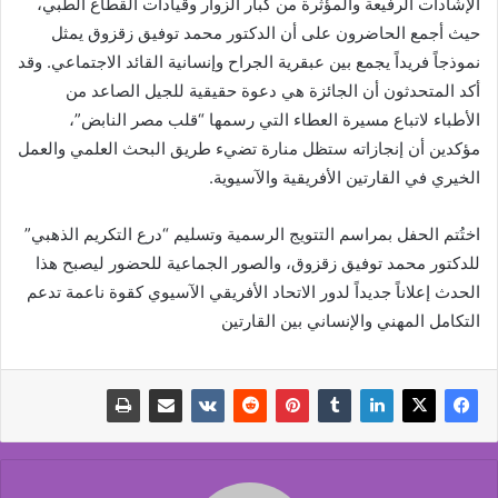
الإشادات الرفيعة والمؤثرة من كبار الزوار وقيادات القطاع الطبي،
حيث أجمع الحاضرون على أن الدكتور محمد توفيق زقزوق يمثل
نموذجاً فريداً يجمع بين عبقرية الجراح وإنسانية القائد الاجتماعي. وقد
أكد المتحدثون أن الجائزة هي دعوة حقيقية للجيل الصاعد من
الأطباء لاتباع مسيرة العطاء التي رسمها “قلب مصر النابض”،
مؤكدين أن إنجازاته ستظل منارة تضيء طريق البحث العلمي والعمل
الخيري في القارتين الأفريقية والآسيوية.
​اختُتم الحفل بمراسم التتويج الرسمية وتسليم “درع التكريم الذهبي”
للدكتور محمد توفيق زقزوق، والصور الجماعية للحضور ليصبح هذا
الحدث إعلاناً جديداً لدور الاتحاد الأفريقي الآسيوي كقوة ناعمة تدعم
التكامل المهني والإنساني بين القارتين