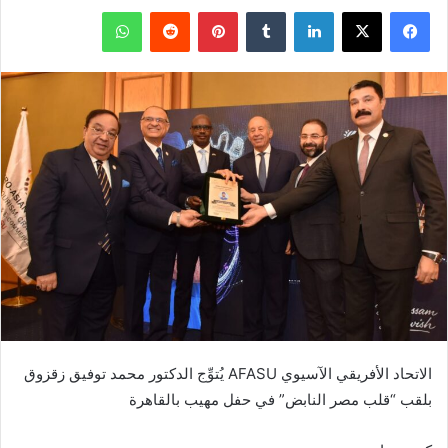
فيسبوك
‫X
لينكدإن
بينتيريست
واتساب
الاتحاد الأفريقي الآسيوي AFASU يُتوِّج الدكتور محمد توفيق زقزوق
بلقب “قلب مصر النابض” في حفل مهيب بالقاهرة