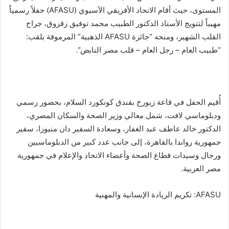
المستوى، حيث أقام الاتحاد الأفريقي الآسيوي (AFASU) حفلاً رسمياً
مهيباً لتتويج الأستاذ الدكتور الطبيب محمد توفيق زقزوق، جراح
القلب الشهير، ومنحه “جائزة AFASU الذهبية” المرموقة بلقب:
“طبيب العام – رجل العام – قلب مصر النابض”.
​أُقيم الحفل في قاعة زيورخ بفندق كونكورد السلام، بحضور رسمي
ودبلوماسي لافت، شمل معالي وزير الصحة والسكان المصري،
الدكتور خالد عاطف عبد الغفار، وسعادة السفير دان منيوزا، سفير
جمهورية رواندا بالقاهرة، إلى جانب عدد كبير من الدبلوماسيين
ورجال وسيدات قطاع الصحة وأعضاء الاتحاد والإعلام في جمهورية
مصر العربية.
​AFASU: تكريم الريادة الإنسانية والمهنية