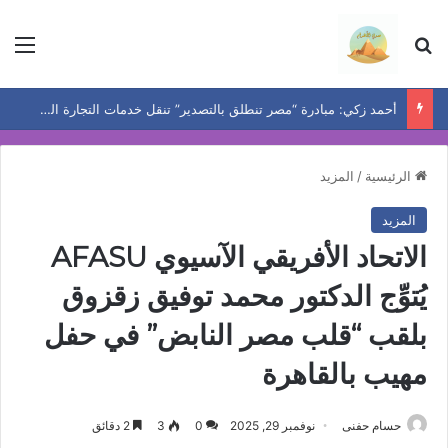
بحث عن
الق
أحمد زكي: مبادرة “مصر تنطلق بالتصدير” تنقل خدمات التجارة الخارجية إلى المصانع وتدعم نمو الصادرات
الرئيسية
/
المزيد
المزيد
الاتحاد الأفريقي الآسيوي AFASU
يُتوِّج الدكتور محمد توفيق زقزوق
بلقب “قلب مصر النابض” في حفل
مهيب بالقاهرة
حسام حفنى
نوفمبر 29, 2025
0
3
2 دقائق