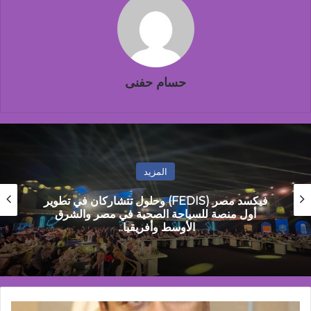
حسام حفنى
المزيد
مراسم اربعين ليست كسابقاتها
برئاسة