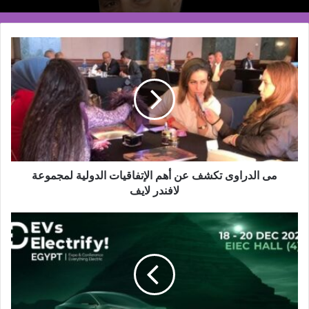
مى
الدراوى
تكشف
عن
أهم
الإتفاقيات
الدولية
لمجموعة
لافندر
لايف
مى الدراوى تكشف عن أهم الإتفاقيات الدولية لمجموعة
لافندر لايف
18
ديسمبر..
انطلاق
النسخة
الثانية
من
قمة