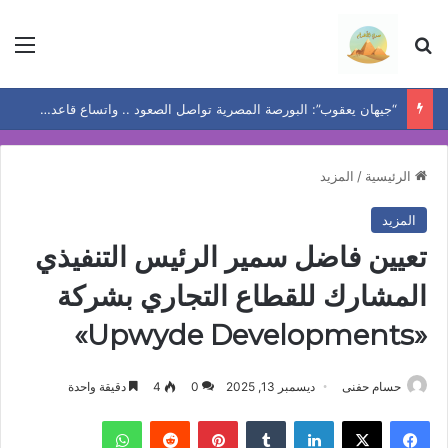
بحث عن
الق
“جيهان يعقوب”: البورصة المصرية تواصل الصعود .. واتساع قاعدة المكاسب يعيد رسم خريطة الفرص
الرئيسية
/
المزيد
المزيد
تعيين فاضل سمير الرئيس التنفيذي
المشارك للقطاع التجاري بشركة
«Upwyde Developments»
حسام حفنى
ديسمبر 13, 2025
0
4
دقيقة واحدة
فيسبوك
‫X
لينكدإن
بينتيريست
واتساب