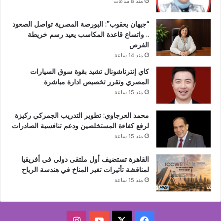
منذ 8 ساعات
“جيهان يعقوب”: البورصة المصرية تواصل الصعود
.. واتساع قاعدة المكاسب يعيد رسم خريطة
الفرص
منذ 14 ساعة
كاي إنترناشونال تشيد بقوة سوق السيارات
المصري وتقرر تخصيص ادارة مباشرة
منذ 15 ساعة
محمد العرجاوي: تطوير التدريب الجمركي ركيزة
لرفع كفاءة المستخلصين ودعم تنافسية الصادرات
منذ 15 ساعة
القاهرة تستضيف أول ملتقى دولي في أفريقيا
لمناقشة تأثيرات تغير المناخ في هندسة الرياح
منذ 15 ساعة
‫X
فيسبوك
‫YouTube
انستقرام