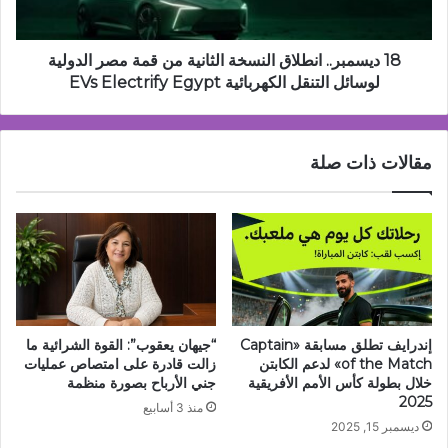
مصر
الدولية
لوسائل
18 ديسمبر.. انطلاق النسخة الثانية من قمة مصر الدولية
التنقل
لوسائل التنقل الكهربائية EVs Electrify Egypt
الكهربائية
EVs
Electrify
مقالات ذات صلة
Egypt
إندرايف تطلق مسابقة «Captain
“جيهان يعقوب”: القوة الشرائية ما
of the Match» لدعم الكابتن
زالت قادرة على امتصاص عمليات
خلال بطولة كأس الأمم الأفريقية
جني الأرباح بصورة منظمة
2025
منذ 3 أسابيع
ديسمبر 15, 2025