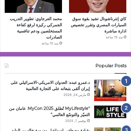
كاي إنترناشونال تشيد بقوة سوق
محمد العرجاوي: تطوير التدريب
السيارات المصري وتقرر تخصيص
الجمركي ركيزة لرفع كفاءة
ادارة مباشرة
المستخلصين ودعم تنافسية
الصادرات
منذ 15 ساعة
منذ 15 ساعة
Popular Posts
د.عمرو عبده: العدوان الامريكى-الاسرائيلي على
إيران ألقى بتبعاته على التجارة العالمية
مارس 24, 2026
“MyLifestyle تُطلق MyCon 2025: عامان من
التميّز والتوسّع العالمي”
نوفمبر 7, 2025
بقيادة مصطفى إسماعيل مدرسة خالد بن الوليد