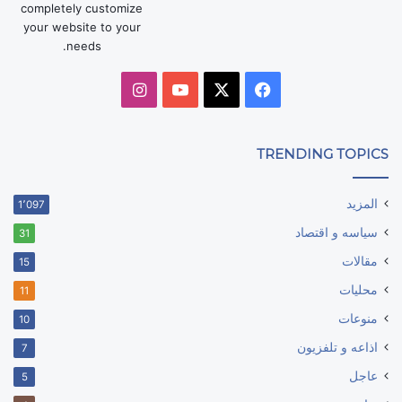
completely customize
your website to your
needs.
‫X
فيسبوك
‫YouTube
انستقرام
TRENDING TOPICS
المزيد
1٬097
سياسه و اقتصاد
31
مقالات
15
محليات
11
منوعات
10
اذاعه و تلفزيون
7
عاجل
5