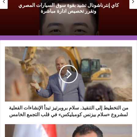
كاي إنترناشونال تشيد بقوة سوق السيارات المصري
وتقرر تخصيص ادارة مباشرة
من
التخطيط
إلى
التنفيذ..
سلام
بروبرتيز
تبدأ
الإنشاءات
الفعلية
لمشروع
من التخطيط إلى التنفيذ.. سلام بروبرتيز تبدأ الإنشاءات الفعلية
«سلام
لمشروع «سلام بيزنس كومبليكس» في قلب التجمع الخامس
بيزنس
كومبليكس»
النائب
في
محمد