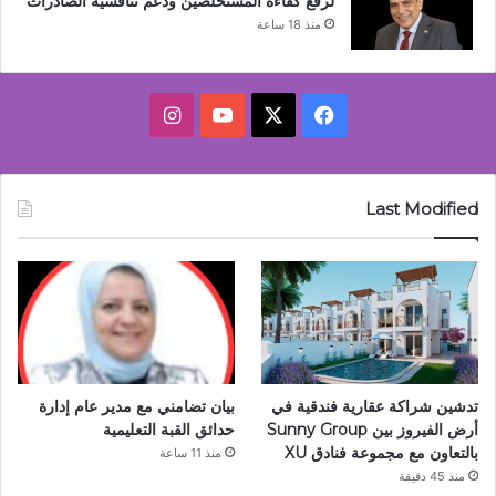
لرفع كفاءة المستخلصين ودعم تنافسية الصادرات
منذ 18 ساعة
‫X
فيسبوك
‫YouTube
انستقرام
Last Modified
تدشين شراكة عقارية فندقية في
بيان تضامني مع مدير عام إدارة
أرض الفيروز بين Sunny Group
حدائق القبة التعليمية
بالتعاون مع مجموعة فنادق XU
منذ 11 ساعة
منذ 45 دقيقة