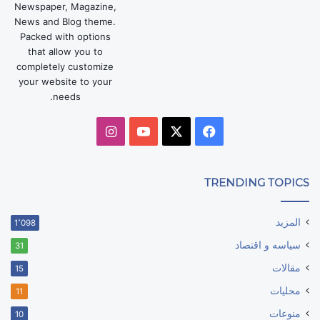
Newspaper, Magazine,
News and Blog theme.
Packed with options
that allow you to
completely customize
your website to your
needs.
‫X
فيسبوك
‫YouTube
انستقرام
TRENDING TOPICS
المزيد
1٬098
سياسه و اقتصاد
31
مقالات
15
محليات
11
منوعات
10