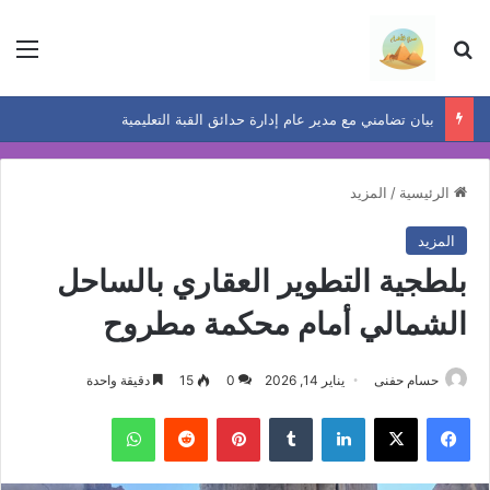
بحث عن
الق
بيان تضامني مع مدير عام إدارة حدائق القبة التعليمية
الرئيسية
/
المزيد
المزيد
بلطجية التطوير العقاري بالساحل
الشمالي أمام محكمة مطروح
حسام حفنى
يناير 14, 2026
0
15
دقيقة واحدة
فيسبوك
‫X
لينكدإن
بينتيريست
واتساب