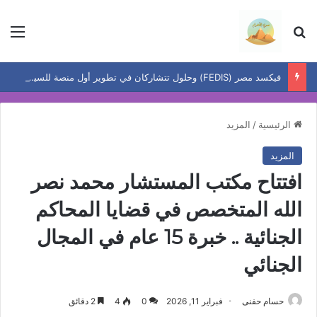
بحث عن
الق
فيكسد مصر (FEDIS) وحلول تتشاركان في تطوير أول منصة للسياحة الصحية في مصر والشرق الأوسط وأفريقيا..
الرئيسية
/
المزيد
المزيد
افتتاح مكتب المستشار محمد نصر
الله المتخصص في قضايا المحاكم
الجنائية .. خبرة 15 عام في المجال
الجنائي
حسام حفنى
فبراير 11, 2026
0
4
2 دقائق