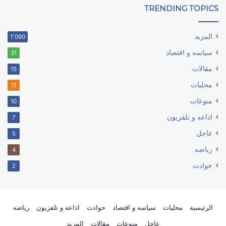
TRENDING TOPICS
المزيد
1٬090
سياسه و اقتصاد
31
مقالات
15
محليات
11
منوعات
10
اذاعه و تلفزيون
7
عاجل
5
رياضه
4
حوادث
2
الرئيسية
محليات
سياسه و اقتصاد
حوادث
اذاعه و تلفزيون
رياضه
عاجل
منوعات
مقالات
المزيد