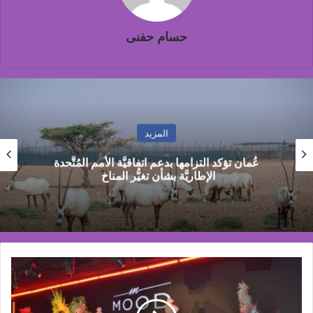
حسام حفنى
المزيد
شاماس” يقدّم تجربة مسائية راقية مع قائمة جديدة
مستوحاة من النكهات البرازيلية
برعاية
Mn
nexus
وMM