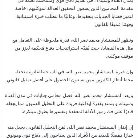
بمدن القناة وسيناء ، في تقديم دفاع قوي ومتماسك تضعه في
مقدمة المحامين الذين يسعون لتحقيق العدالة لموكليهم، خاصة
لتميز قضايا الجنايات بتعقيدها، وغالبًا ما تتطلب خبرة استثنائية
وفهمًا عميقًا للقانون.
وتظهر للمستشار محمد نصر الله، قدرة ملحوظة على التعامل مع
مثل هذه القضايا، حيث يُقدّم استراتيجيات دفاع مُحكمة تُعزز من
موقف موكليه.
وإن خبرة المستشار محمد نصر الله، في الساحة القانونية تجعله
محط أنظار الكثيرين ممن يسعون للحصول على أفضل تمثيل قانوني.
و يعد المستشار محمد نصر الله أفضل محامي جنايات في مدن القناة
وسيناء، و يتمتع بقدرة إبداعية فريدة على التحليل العميق, مما يجعله
قادرًا على فك رموز الأدلة المعقدة وتفسيرها بطرق مبتكرة.
إن إتقان المستشار محمد نصر الله، لفن التحليل القانوني يجعل منه
خيارًا مفضلًا للعديد من الأفراد الذين يحتاجون إلى دفاع قوي وموثوق