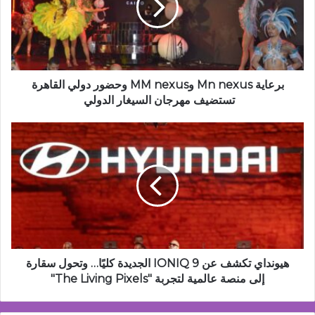
nexus
وحضور
دولي
القاهرة
تستضيف
مهرجان
برعاية Mn nexus وMM nexus وحضور دولي القاهرة
السيغار
تستضيف مهرجان السيغار الدولي
الدولي
هيونداي
تكشف
عن
IONIQ
9
الجديدة
كليًا…
وتحول
سقارة
إلى
هيونداي تكشف عن IONIQ 9 الجديدة كليًا… وتحول سقارة
منصة
إلى منصة عالمية لتجربة "The Living Pixels"
عالمية
لتجربة