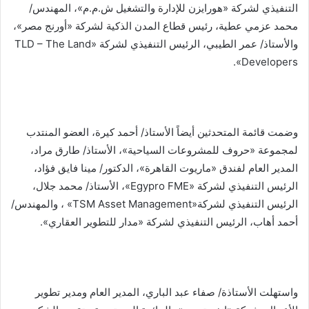
التنفيذي لشركة «هورايزن للإدارة والتشغيل ش.م.م»، المهندس/
محمد عزمي عطية، رئيس قطاع المدن الذكية لشركة «أورنج مصر»،
والأستاذ/ عمر الطيبي، الرئيس التنفيذي لشركة «TLD – The Land
Developers».
وضمت قائمة المتحدثين أيضاً الأستاذ/ أحمد كيرة، العضو المنتدب
لمجموعة «حروف للمشروعات السياحية»، الأستاذ/ طارق مراد،
المدير العام لفندق «ماريوت القاهرة»، الدكتور/ مينا فايق فؤاد،
الرئيس التنفيذي لشركة «Egypro FME»، الأستاذ/ محمد جلال،
الرئيس التنفيذي لشركة«TSM Asset Management» ، والمهندس/
أحمد أهاب، الرئيس التنفيذي لشركة «مدار للتطوير العقاري».
واستهلت الأستاذة/ صفاء عبد الباري، المدير العام ومدير تطوير