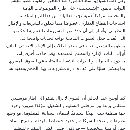
وفي ذات السياق، أشاد الدكتور/ عبد الخالق إبراهيم، عضو مجلس
النواب، بجهود «إنفستجيت» على طرح الموضوعات الهامة
والمختلفة، مؤكدًا أهمية وجود فعاليات من هذا النوع لمناقشة
احتياجات القطاع العقاري، خصوصًا فيما يتعلق بالتشريعات والإطار
التنظيمي. وأشار إلى أن عددًا من المشروعات العقارية الحكومية
التي نُفذت خلال السنوات الماضية يواجه تحديات واضحة في
منظومة التشغيل، تعود في بعض الحالات إلى الإطار الإجرائي القائم،
أو إلى آليات الإدارة والتنظيم المعتمدة، وفي حالات أخرى إلى
محدودية الخبرات والقدرات التشغيلية المتاحة في السوق المصري،
بما ينعكس سلبًا على كفاءة إدارة مشروعات بهذا الحجم وتعقيداته.
كما أوضح عبد الخالق أن السوق لا يزال يفتقر إلى إطار مؤسسي
متكامل يربط بين مرحلتي التسليم والتشغيل، مؤكدًا ضرورة وجود
جهة منظمة تتبنى نهجًا استباقيًا لضمان انسيابية المنظومة، مع وضع
تصنيفات واضحة للشركات وتحديد اختصاصاتها بدقة. واقترح إنشاء
جهاز أو هيئة متخصصة — قد تكون ضمن الكيان المقترح لتنظيم