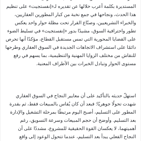
المستديرة بكلمة أعرب خلالها عن تقديره لـ«إنفستجيت» على تنظيم
هذا الحدث، ونجاحها في جمع نخبة من كبار المطورين العقاريين،
والخبراء التشريعيين، وصنّاع القرار تحت مظلة حوار واحد يعكس
تطور واحترافية السوق، مشيدًا بدور «إنفستجيت» في تسليط الضوء
على القضايا المحورية التي تمس مستقبل القطاع، مؤكدًا أنها تحرص
دائمًا على استشراف الاتجاهات الجديدة في السوق العقاري وطرحها
للنقاش من مختلف الزوايا المهنية والتنظيمية، بما يسهم في رفع
مستوى الحوار وتبادل الخبرات بين الأطراف المعنية.
استهلّ حديثه بالتأكيد على أن معايير النجاح في السوق العقاري
شهدت تحولًا جوهريًا؛ فبعد أن كان يُقاس بالمبيعات فقط، ثم بقدرة
المطور على التسليم، أصبح اليوم مرتبطًا بمرحلة التشغيل والإدارة
بعد التسليم. وأوضح أن حجم المبيعات وسرعة التسويق، رغم
أهميتهما، لا يعكسان القوة الحقيقية للمشروع، مشددًا على أن
النجاح الفعلي يبدأ بعد التسليم، عندما تتحول الوعود إلى واقع