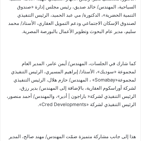
السياحية، المهندس/ خالد صديق، رئيس مجلس إدارة «صندوق
التنمية الحضرية»، الدكتورة/ مي عبد الحميد، الرئيس التنفيذي
لصندوق الإسكان الاجتماعي ودعم التمويل العقاري، الأستاذ/ محمد
سليم، مدير عام البحوث وتطوير الأعمال بالبورصة المصرية.
كما شارك في الجلسات، المهندس/ أيمن عامر، المدير العام
لمجموعة «سوديك»، الأستاذ/ إبراهيم المسيري، الرئيس التنفيذي
لمجموعة«Somabay» ، المهندس/ حازم هلال، الرئيس التنفيذي
لشركة أوراسكوم العقارية، بالإضافة إلى المهندس/ بدير رزق،
الرئيس التنفيذي لشركة« باراجون | أدير»، والمهندس/ أحمد منصور،
الرئيس التنفيذي لشركة «Cred Developments».
هذا إلى جانب مشاركة متميزة ضمّت المهندس/ مهند صالح، المدير