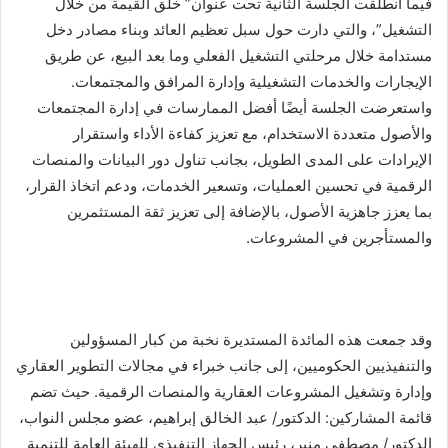
فيما انطلقت الجلسة الثانية تحت عنوان” خلق القيمة من خلال
التشغيل”، والتي دارت حول سبل تعظيم العائد وبناء مصادر دخل
مستدامة خلال مرحلتي التشغيل الفعلي وما بعد البيع، عن طريق
الإيجارات والخدمات التشغيلية وإدارة المرافق والمجتمعات.
واستعرضت الجلسة أيضًا أفضل الممارسات في إدارة المجتمعات
والأصول متعددة الاستخدام، مع تعزيز كفاءة الأداء واستقرار
الإيرادات على المدى الطويل، بجانب تناول دور البيانات والمنصات
الرقمية في تحسين العمليات، وتسعير الخدمات، ودعم اتخاذ القرار،
بما يعزز جاهزية الأصول، بالإضافة إلى تعزيز ثقة المستثمرين
والمستأجرين في المشروعات.
وقد جمعت هذه المائدة المستديرة نخبة من كبار المسؤولين
والتنفيذيين الحكوميين، إلى جانب خبراء في مجالات التطوير العقاري
وإدارة وتشغيل المشروعات العقارية والمنصات الرقمية. حيث تضم
قائمة المشاركين: الدكتور/ عبد الخالق إبراهيم، عضو مجلس النواب،
الدكتور/ مصطفى منير، رئيس الجهاز التنفيذي للهيئة العامة للتنمية