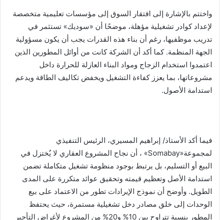
واختتم بالإشارة إلى افتقار السوق إلى مؤسسات تعليمية متخصصة
لإعداد كوادر تشغيلية مؤهلة، موضحًا أن «سوديك» تستثمر في
تدريب موظفيها، رغم أن بناء هذه القدرات يجب أن يكون مسؤولية
الجهة المنظمة. كما أكد أن الشركة كانت من أوائل المطورين الذين
اعتمدوا استخدام الزجاج ومواد البناء العازلة للحرارة داخل
مشروعاتها، بما يعزز كفاءة التشغيل ويخفض تكاليف الطاقة ويدعم
استدامة الأصول.
فيما أكد الأستاذ/ إبراهيم المسيري، الرئيس التنفيذي
لمجموعة«Somabay» ، أن نجاح المشروع العقاري لا يُختزل في
البيع أو التسليم، بل يرتبط بوجود منظومة تشغيل متكاملة تضمن
استدامة الأصل وتعظيم قيمته وتحقيق عوائد متكررة على المدى
الطويل. وأوضح أن نموذج الإيرادات تطور من الاعتماد على بيع
الوحدات إلى خلق مصادر دخل تشغيلية مستمرة، حيث يحتفظ
المطور بنسبة تتراوح بين 10% و20% من المشروع لأغراض التأجير