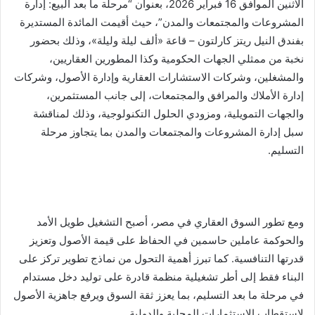
الاثنين الموافق 16 فبراير 2026، بعنوان “مرحلة ما بعد البيع: إدارة
المشروعات والمجتمعات والمدن”، حيث أقيمت المائدة المستديرة
بفندق النيل ريتز كارلتون – قاعة «ألف ليلة وليلة»، وذلك بحضور
نخبة من ممثلي الجهات الحكومية وكذا المطورين العقاريين،
والمشغلين، وشركات الاستشارات العقارية وإدارة الأصول، وشركات
إدارة الأملاك والمرافق والمجتمعات، إلى جانب المستثمرين،
والجهات التمويلية، ومزودي الحلول التكنولوجية، وذلك لمناقشة
سبل إدارة المشروعات والمجتمعات والمدن بما يتجاوز مرحلة
التسليم.
ومع تطور السوق العقاري في مصر، أصبح التشغيل طويل الأمد
والحوكمة عاملين حاسمين في الحفاظ على قيمة الأصول وتعزيز
قدرتها التنافسية. كما تبرز أهمية التحول من نماذج تطوير تركز على
البناء فقط إلى أطر تشغيلية منظمة قادرة على توليد دخل مستدام
في مرحلة ما بعد التسليم، بما يعزز ثقة السوق ويرفع جاهزية الأصول
لاستقطاب الاستثمارات المحلية والدولية.