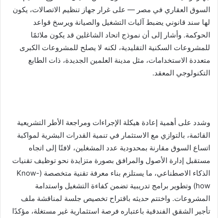
السوق العقاري في مصر — على غرار جهاز تنظيم الاتصالات، يكون
لها سند قانوني يضبط آليات التشغيل والصيانة ويرسخ قواعد
الحوكمة. وأشار إلى أن نموذج اتحاد الشاغلين قد يكون ملائمًا
للمشروعات السكنية التقليدية، لكنه لا يصلح للمشروعات الكبرى
متعددة الاستخدامات، مثل مدينة العلمين الجديدة، ذات الطابع
التكنولوجي المعقد.
وشدد على أهمية إعادة هيكلة الإجراءات ومراجعة الأطر التشريعية
القائمة، بالتوازي مع الاستثمار في تنمية القدرات البشرية لمواكبة
اتساع السوق مقارنة بمحدودية عدد المشغلين، لافتًا إلى اتجاه
مستقبل إدارة الأصول والمرافق بصورة متزايدة نحو توظيف تقنيات
الذكاء الاصطناعي، ما يستلزم بناء معرفة تقنية متخصصة (Know-
how) وتطوير برامج تدريبية تضمن كفاءة التشغيل واستدامة
المشروعات. واختتم حديثه باقتراح تخصيص جلسة لمناقشة ملف
تأجير الشقق الفندقية باعتباره فرصة استثمارية غير مستغلة، مؤكدًا