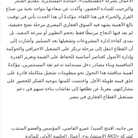
الأعمال بشركة «إنفستجيت»، المائدة المستديرة، بتقديم الشكر
والترحيب للسادة الحضور، وأكدت عن سعادتها بتواجد نخبة من صناع
القرار والخبراء في هذا اللقاء، مؤكدةً أن هذا الحدث يأتي في توقيت
بالغ الأهمية يشهد فيه السوق العقاري المصري مرحلة نضج حقيقية،
لم يعد فيها النجاح مرتبطًا فقط بحجم التطوير أو سرعة التنفيذ، بل
بمدى كفاءة إدارة المشروعات وتشغيلها بعد التسليم. وأشارت إلى
أن القطاع انتقل إلى مرحلة ترتكز على التشغيل الاحترافي والحوكمة
وإدارة الأصول كعناصر أساسية للحفاظ على القيمة وتعزيز القدرة
التنافسية وبناء مصادر دخل مستدامة تدعم ثقة المستثمرين، مؤكدةً
أهمية مناقشة هذا التحول نحو منظومات تشغيل متكاملة قادرة على
خلق قيمة طويلة الأجل. واختتمت كلمتها بتوجيه الشكر للحضور على
مشاركتهم، معربةً عن تطلعها إلى نقاشات بناءة تسهم في دعم
مستقبل القطاع العقاري في مصر.
من جانبه، افتتح السيد/ عمرو القاضي، المؤسس والعضو المنتدب
لشركة «AKD الاستشارية»، أعمال الجلسة الأولى للمائدة