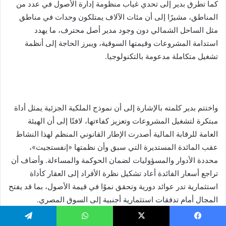
كما تطرق بدير إلى تحدي غياب منظومة إدارة الأصول في عدد من
المناطق، مشيرًا إلى أن مئات الآلاف يمتلكون وحدات في مناطق
مثل الساحل الشمالي دون وجود مدير أصل محترف، ما يهدد
استدامة المشروعات وقيمتها السوقية، ويبرز الحاجة إلى أنظمة
تشغيل متكاملة مدعومة بالتكنولوجيا.
واختتم بدير كلمته بالإشارة إلى أن نموذج الملكية الجزئية يمثل أداة
مبتكرة لتشغيل المشروعات وتعزيز كفاءتها، لافتًا إلى أن الهيئة
العامة للرقابة المالية أصدرت الإطار القانوني المنظم لهذا النشاط
عقب المائدة المستديرة التي سبق وأن نظمتها «إنفستجيت»،
محددة الأدوار والمسؤوليات لضمان الحوكمة والمساءلة. وأضاف أن
تراجع أسعار الفائدة أعاد تشكيل نظرة الأفراد إلى العقار كأداة
استثمارية تدر عوائد دورية وتحقق نموًا في قيمة الأصول، بما قد يفتح
المجال أمام تدفقات استثمارية أجنبية إلى السوق المصري.
يسبوك
‫X
واتساب
تيلقرام