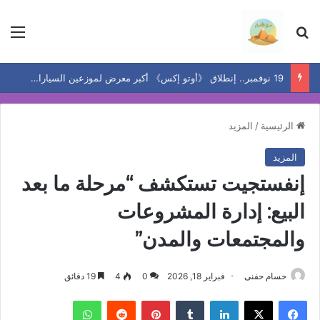
بحث عن
الق
19 نوفمبر.. إنطلاق 《أوتو إكس》 أكبر معرض لموزعين السيارات المعتمدين في مصر
الرئيسية
/
المزيد
المزيد
إنفستجيت تستكشف “مرحلة ما بعد
البيع: إدارة المشروعات
والمجتمعات والمدن”
حسام حفنى
فبراير 18, 2026
0
4
19 دقائق
فيسبوك
‫X
لينكدإن
بينتيريست
واتساب