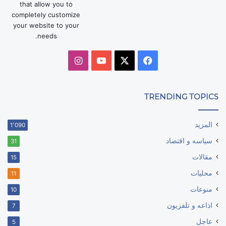
that allow you to
completely customize
your website to your
needs.
‫X
فيسبوك
‫YouTube
انستقرام
TRENDING TOPICS
المزيد
1٬090
سياسه و اقتصاد
31
مقالات
15
محليات
11
منوعات
10
اذاعه و تلفزيون
7
عاجل
5