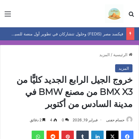
بحث عن
الق
فيكسد مصر (FEDIS) وحلول تتشاركان في تطوير أول منصة للسياحة الصحية في مصر والشرق الأوسط وأفريقيا..
الرئيسية
/
المزيد
المزيد
خروج الجيل الرابع الجديد كليًّا من
BMX X3 من مصنع BMW في
مدينة السادس من أكتوبر
حسام حفنى
فبراير 19, 2026
0
4
2 دقائق
فيسبوك
‫X
لينكدإن
بينتيريست
واتساب