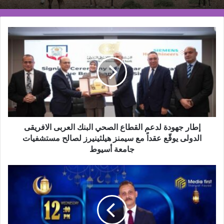
إطار
جهودة
لدعم
القطاع
الصحي
البنك
العربى
الافريقى
الدولى
يوقّع
إطار جهودة لدعم القطاع الصحي البنك العربى الافريقى
عقداً
الدولى يوقّع عقداً مع سيمنز هيلثينيرز لصالح مستشفيات
مع
جامعة أسيوط
سيمنز
هيلثينيرز
انطلاق
لصالح
الموسم
مستشفيات
الجديد
جامعة
من
أسيوط
«كلام
في