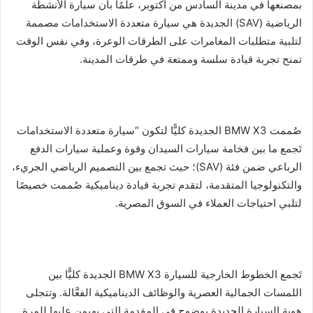
بمصنعها في مدينة السادس من أكتوبر، علمًا بأن سيارة الأنشطة
الرياضية (SAV) الجديدة هي سيارة متعددة الاستخدامات مصممة
لتلبية متطلبات المغامرات على الطرقات الوعرة، وفي نفس الوقت
تمنح تجربة قيادة سلسة وممتعة في طرقات المدينة.
صُممت BMW X3 الجديدة كليًّا لتكون “سيارة متعددة الاستخدامات
تَجمع ما بين فخامة سيارات السيدان وقوة وعملية سيارات الدفع
الرباعي ضمن فئة (SAV)؛ حيث تجمع بين التصميم الرياضي الجريء،
والتكنولوجيا المتقدمة، لتقدم تجربة قيادة ديناميكية صُممت خصيصًا
لتلبي احتياجات العملاء في السوق المصرية.
تَجمع الخطوط الخارجية للسيارة BMW X3 الجديدة كليًّا بين
اللمسات الجمالية العصرية والوظائف الديناميكية الفعَّالة. وتتجلى
هوية السيارة الجديدة بوضوح في المقدمة التي يهيمن عليها للمرة