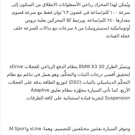
ويُمكن لهذا المحرك رباعي الأسطوانات الانطلاق من السكون إلى
سرعة ١٠٠ كلم/ساعة في غضون ٦.٣ ثوان فقط مع سرعة قصوى
مقدارها ٢٤٠ كلم/ساعة. ويرتبط كلا المحركين بعلبة تروس
أوتوماتيكية (ستيبترونيك) من ٨ سرعات مع بدالات للسرعة خلف
عجلة القيادة.
ويتميّز الطراز BMW X3 30 بنظام الدفع الرباعي للعجلات xDrive
لتحقيق أقصى درجات الثبات والتحكُّم، وهو يعمل في تناغم مع نظام
التحكّم الديناميكي بالثبات (DSC) لتوزيع الطاقة بدقة على العجلات
الأربع. كما تأتي السيارة مجهّزة بنظام تعليق Adaptive
Suspension لتجربة قيادة استثنائية على كافة الطرقات.
وتتوفر السيارة بفئتين مختلفتين للتصميم، وهما: xLine وM Sport.