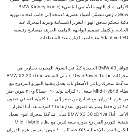
الأولى شبك التهوية الأمامي المُضيء (BMW Kidney Iconic
Glow)، وهي تتضمَّن أضواء عصرية مُدمجة إلى جانب فتحات تهوية
ذكية تتحكم بتدفق الهواء لتعزيز الانسيابية وتبريد المحرك عند
الحاجة. ويَكتمل تصميم الواجهة الأمامية الجريئة بمصابيح رئيسية
Adaptive LED مع خاصية الإنارة عند المنعطفات.
تتوافر BMW X3 الجديدة كليًّا في السوق المصرية بخيارين من
محركات TwinPower Turbo؛ إذ تأتي النسخة BMW X3 20 xLine
مدعّمة بمحرك رباعي الأسطوانات يعمل بتقنية التوربو المزدوج مع
نظام Mild-Hybrid سعة ١.٦ لترات يولد ١٩٠ حصانًا و٣١٠ نيوتن-متر
من عزم الدوران، مع تسارع من صفر إلى ١٠٠ كلم/ساعة في غضون
٨.٤ ثوان فقط وسرعة قصوى مقدارها ٢١٨ كلم/ساعة. أما الطراز
الأعلى أداءً BMW X3 30 xDrive فيأتي مُدعّمًا بمحرك أقوى يعمل
بتقنية التوربو المزدوج بدوره سعة لترين مع نظام Mild-Hybrid
لتكون القدرة الإجمالية ٢٥٨ حصانًا و٤٠٠ نيوتن-متر من عزم الدوران.