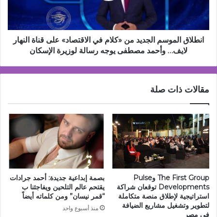
الاقتصاد»
على
قناة
النهار
انطلاق الموسم الجديد من «كلام في الاقتصاد» على قناة النهار
لايف…
لايف… وأحمد مصطفى يوجه رسالة لوزيرة الإسكان
وأحمد
مصطفى
يوجه
مقالات ذات صلة
رسالة
لوزيرة
الإسكان
The First Group وPulse
بصمة إبداعية جديدة: أحمد جرادات
Developments توقعان شراكة
يقتحم عالم التلحين ويفاجئنا ب
استراتيجية لإطلاق منصة متكاملة
“قمر نيسان” ومن كلماته أيضاً
لتطوير وتشغيل مشاريع الضيافة
منذ أسبوع واحد
في مصر