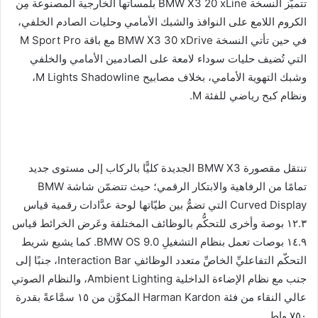
تتميّز النسخة BMW X3 20 xLine بلمساتها الخارجية المصنوعة مِن
الكروم اللامع على النوافذ والشبك الأمامي وحليات الصادم الخلفي،
في حين تأتي النسخة BMW X3 30 xDrive مع باقة M Sport Pro
التي تُضيف حليات سوداء لامعة على الصادمين الأمامي والخلفي
وشبك التهوية الأمامي، بخلاف مصابيح M Lights Shadowline،
ونظام كبح رياضي للفئة M.
تنتقل مقصورة BMW X3 الجديدة كليًّا بالركاب إلى مستوى جديد
تمامًا من الرفاهية والابتكار الرقمي؛ حيث تتضمّن شاشة BMW
Curved Display التي تضمُّ بين طيّاتها لوحة عدَّادات رقمية قياس
١٢.٣ بوصة وأخرى للتحكُّم بالوظائف المختلفة وعَرض الخرائط قياس
١٤.٩ بوصات تعمل بنظام التشغيلِ BMW OS 9.0. كما يشيع شريط
التحكّم التفاعليِّ الخاصِّ متعدد الوظائفِ Interaction Bar، جنبًا إلى
جنب مع نظام الإضاءة الداخلية Ambient Lighting، والنظام الصوتي
عالي النقاء من فئة Harman Kardon المكوَّن من ١٥ سمَّاعةً بقدرة
٧٥٠ واط.