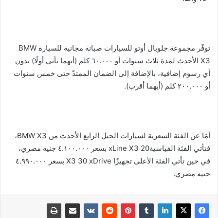
توفّر مجموعة جلوبال أوتو للسيارات صيانة مجانية للسيارة BMW
X3 الأحدث لمدة ثلاث سنوات أو ٦٠.٠٠٠ كلم (أيهما يأتي أولًا) بدون
أي رسوم إضافية، بالإضافة إلى الضمان الممتدّ حتى خمس سنوات
أو ٢٠٠.٠٠٠ كلم (أيهما أقرب).
أمّا عن الفئة السعرية لسيارات الجيل الرابع الأحدث من BMW X3،
فتأتي الفئة القياسيةxLine X3 20 بسعر ٤.١٠٠.٠٠٠ جنيه مصري،
في حين تأتي الفئة الأعلى تجهيزًا X3 30 xDrive بسعر ٤.٩٩٠.٠٠٠
جنيه مصري.