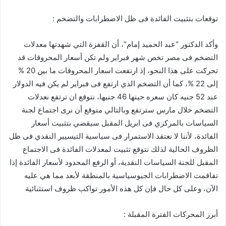
توقعات بتثبيت الفائدة فى ظل الاضطرابات والتضخم :
وأكد الدكتور “عبد الحميد إمام”، أن القفزة التي شهدتها معدلات
التضخم فى مصر تخص شهر فبراير ولم تكن أسعار المحروقات قد
تحركت على هذا النحو، إذ ارتفعت اسعار المحروقات ما بين 20 %
إلى 22 %، كما أن التضخم الذي ارتفع فى فبراير لم يكن فيه الدولار
عند 52 جنيه كان سعره حينها 46 جنيها، نتوقع ان ترتفع نعدلات
التضخم خلال مارس سترتفع وبالتالي متوقع أن نرى اجتماع لجنة
السياسات بالمركزي فى ابريل المقبل سيقضي بتثبيت أسعار
الفائدة، لأننا لا نعتقد الاستمرار فى سياسية التيسيير النقدي فى ظل
الظروف الحالية لذلك نتوقع تثبيت لمعدلات الفائدة فى الاجتماع
المقبل للجنة السياسات النقدية، أو الرفع المحدود لأسعار الفائدة إذا
تفاقمت الاضطرابات الجيوسياسية بالمنطقة لأبعد مما هي عليه
الآن، وعلى كل حال فإن كل هذه الأمور تواكب ظروف استثنائية
أبرز المحركات الفترة المقبلة :