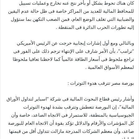
كان هناك تحوط بشكل أو بأخر نتج عنه تخارج وعمليات تسييل
للمحافظ المالية للعديد من المراكز خاصة فى ظل حالة عدم اليقين
والضبابية التي تغلف الوضع العام، فمن الصعب التكهن بما ستؤول
إليه تطورات الحرب الدائرة فى المنقطة .
وبالتالي ومع أول إشارات إيجابية خرجت عن الرئيس الأميريكي
“ترامب”، بأن الأمر شارف على الإنتهاء ترجم ذلك على الفور فى
تراجع ملحوظ فى أسعار الطاقة عالمياً كما لاحظنا تعافيا ملحوظا
لمعظم الأسواق العالمية .
بورصة مصر تترقب هدوء التوترات :
وأشار رئيس قطاع البحوث المالية فى شركة “اسباير لتداول الأوراق
المالية”، إن البورصة تتعطش وتترقب بشدة لهدوء التوترات
الجيوسياسية بالمنطقة، للاستمرار فى الاتجاه الصاعد، خاصة وأن
كل المؤشرات والأرقام والدلائل تؤكد بقوة أن الاتجاه العام للبورصة
صاعد، وأن معظم الشركات المدرجة مازالت تتداول أقل من قيمتها