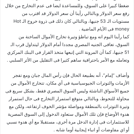
ضغطا كبيرا على السوق، وللمساعدة ايضا فى عدم التخارج من خلال
رفع سعر الدولار وبالتالي رأينا أن سعر الدولار قد اقترب من
مستويات الـ 53 جنيها، وبالتالي كان ذلك فى ذروة خروج الـ Hot
money فى الأيام الماضية .
كما رأينا اليوم انه ومع تباطؤ وتيرة تخارج الأموال الساخنة من
السوق، تعافى الجنيه المصري مجددا أمام الدولار ليتداول قرب الـ
51 جنيها، كما أن المرونة التي إتبعها متخذ القرار فى البنك المركزي
وتعامله مع الأمر باحترافية ساهم كثيرا فى التقليل من الأثر السلبي .
وأضاف “إمام”، أنه بطبيعة الحال فإن رأس المال جبان ومع تفجر
الأزمات والتوترات الجيوسياسية فى أي مكان، تتخارج الأموال من
جميع الأسواق الناشئة وليس السوق المصري فقط، بشكل سريع فى
محاولة للتحوط، وبالتالي متوقع استمرار التخارج فى حال استمرار
وتيرة التوترات بالمنطقة ومواصلة مؤشر الخوف ارتفاعه، ولكن مع
هدوء الأوضاع فإن تلك الأموال ستعاود الدخول إلى السوق المصرية
للاستثمارات فى إدارة الدخل مرة أخرى، مستقبلا مع أي هدوء نسبي
أو اي مفاوضات أو انباء إيجابية أوما شابه .