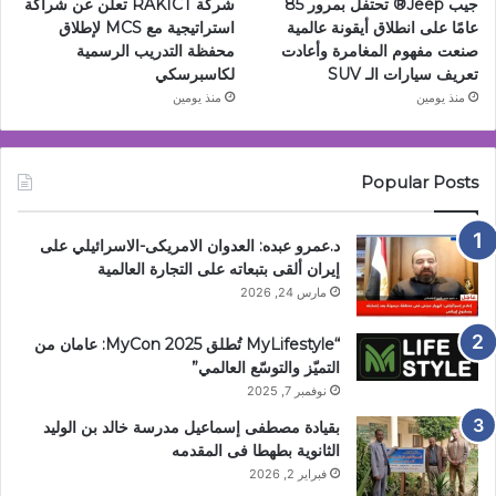
جيب Jeep®️ تحتفل بمرور 85
شركة RAKICT تعلن عن شراكة
عامًا على انطلاق أيقونة عالمية
استراتيجية مع MCS لإطلاق
صنعت مفهوم المغامرة وأعادت
محفظة التدريب الرسمية
تعريف سيارات الـ SUV
لكاسبرسكي
منذ يومين
منذ يومين
Popular Posts
د.عمرو عبده: العدوان الامريكى-الاسرائيلي على
إيران ألقى بتبعاته على التجارة العالمية
مارس 24, 2026
“MyLifestyle تُطلق MyCon 2025: عامان من
التميّز والتوسّع العالمي”
نوفمبر 7, 2025
بقيادة مصطفى إسماعيل مدرسة خالد بن الوليد
الثانوية بطهطا فى المقدمه
فبراير 2, 2026