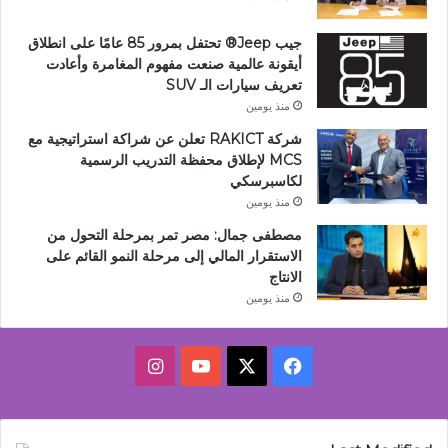
جيب Jeep®️ تحتفل بمرور 85 عامًا على انطلاق
أيقونة عالمية صنعت مفهوم المغامرة وأعادت
تعريف سيارات الـ SUV
منذ يومين
شركة RAKICT تعلن عن شراكة استراتيجية مع
MCS لإطلاق محفظة التدريب الرسمية
لكاسبرسكي
منذ يومين
مصطفى جمال: مصر تمر بمرحلة التحول من
الاستقرار المالي إلى مرحلة النمو القائم على
الانتاج
منذ يومين
‫X
فيسبوك
‫YouTube
انستقرام