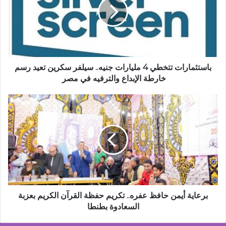
مليارات
جنيه..
سيلفر
سكرين
تعيد
رسم
خارطة
باستثمارات تتخطي 4 مليارات جنيه.. سيلفر سكرين تعيد رسم
الإبداع
خارطة الإبداع والترفيه في مصر
والترفيه
في
برعاية
مصر
أيمن
حافظ
عفره..
تكريم
حفظة
القرآن
الكريم
بعزبة
السعادوة
برعاية أيمن حافظ عفره.. تكريم حفظة القرآن الكريم بعزبة
بطنطا
السعادوة بطنطا