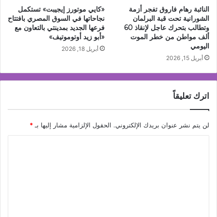
النائبة رهام فاروق تفجر أزمة
«كايي موتورز إيجيبت» تستكمل
الشورانية تحت قبة البرلمان
نجاحاتها في السوق المصري بافتتاح
وتطالب بتحرك عاجل لإنقاذ 60
فرعها الجديد بمدينتي بالتعاون مع
ألف مواطن من خطر الموت
«أبو زيد أوتوموتيف»
اليومي
أبريل 18, 2026
أبريل 15, 2026
اترك تعليقاً
لن يتم نشر عنوان بريدك الإلكتروني.
الحقول الإلزامية مشار إليها بـ
*
ا
ل
ت
ع
ل
ي