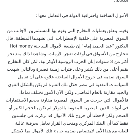
العادلة .
الأموال الساخنة واحترافية الدولة فى التعامل معها :
وفيما يتعلق بعمليات التخارج التي يقوم بها المستثمرين الأجانب من
السوق المصرية على خلفية الإضطرابات التي تشهدها المنطقة، قال
الدكتور “عبد الحميد إمام” إن طبيعة الأموال الساخنة Hot money
تتخارج من الأسواق فى أوقات تفجر الأزمات، وشاهدنا ذلك منذ نحو
أكثر من 3 سنوات إبان الحرب الروسية الأوكرانية، لكن كان التخارج
بقيم أعلى من ذلك بكثير وعلى فترات زمنية قصيرة وبالتالي شهدت
السوق صدمة فى خروج الأموال الساخنة علاوة على أن تعامل
السياسات النقدية فى مصر خلال تلك الفترة لم يكن بالشكل القوي
والجيد مقارنة بالعام الماضي، ولكن الآن الأمور تختلف تماما،
فالأموال التي خرجت من السوق المصرية مقارنة بحجم الاستثمارات
فى أدوات الدين المصرية المقومة بالدولار لم تكن بالحجم الكبير أو
الضخم ولكن لاحظنا أن خروج تلك الأموال قد تركزت فى جلستين
فقط كما أن البنك المركزي ومتخذي القرار تعامل بحرفية عالية
للغاية مع هذا الأمر لإمتصاص صدمة خروج تلك الأموال بما لايشكل