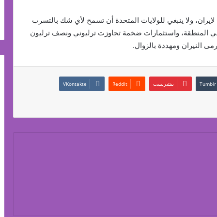
إيران، ولا ينبغي للولايات المتحدة أن تسمح لأي شك بالتسرب
كي في المنطقة، واستثمارات ضخمة تجاوزت ترليوني ونصف ترليون
مى النيران ومهددة بالزوال.
بينتيريست