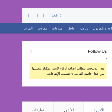
تسجيل الدخول
بحث عن
إضافة عمود جانبي
تابعنا
اعه و تلفزيون
رياضه
عاجل
منوعات
مقالات
المزيد
Follow Us
هذا الويدجت يتطلب إضافة أرقام لايت، يمكنك تنصيبها
من خلال قائمة القالب > تنصيب الإضافات.
الأخيرة
الأشهر
تعليقات