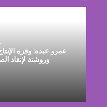
أق
م
عمرو عبده: وفرة الإنتاج
وروشتة لإنقاذ الص
منذ يوم واحد
عمرو عبده: وفرة الإنتاج وراء تراجع أسعار الدوا