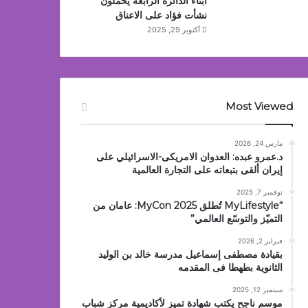
أبناء الدائرة الرابعة يحملون
نشأت فؤاد على الاعناق
أكتوبر 29, 2025
Most Viewed
مارس 24, 2026
د.عمرو عبده: العدوان الامريكى-الاسرائيلي على
إيران ألقى بتبعاته على التجارة العالمية
نوفمبر 7, 2025
“MyLifestyle تُطلق MyCon 2025: عامان من
التميّز والتوسّع العالمي”
فبراير 2, 2026
بقيادة مصطفى إسماعيل مدرسة خالد بن الوليد
الثانوية بطهطا فى المقدمه
سبتمبر 12, 2025
موسم ناجح يكتب شهادة تميز لأكاديمية مركز شباب