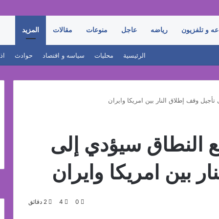
عه و تلفزيون
رياضه
عاجل
منوعات
مقالات
المزيد
الرئيسية
محليات
سياسه و اقتصاد
حوادث
اذ
أجيل وقف إطلاق النار بين امريكا وايران
 النطاق سيؤدي إلى
ر بين امريكا وايران
0
4
2 دقائق