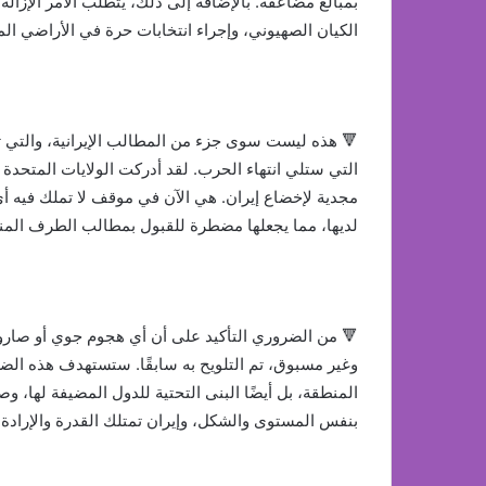
بمبالغ مضاعفة. بالإضافة إلى ذلك، يتطلب الأمر الإزالة
الكيان الصهيوني، وإجراء انتخابات حرة في الأراضي الم
🔻 هذه ليست سوى جزء من المطالب الإيرانية، والت
التي ستلي انتهاء الحرب. لقد أدركت الولايات المتحدة ا
مجدية لإخضاع إيران. هي الآن في موقف لا تملك فيه أي
لديها، مما يجعلها مضطرة للقبول بمطالب الطرف المن
🔻 من الضروري التأكيد على أن أي هجوم جوي أو صاروخي
وغير مسبوق، تم التلويح به سابقًا. ستستهدف هذه ال
المنطقة، بل أيضًا البنى التحتية للدول المضيفة لها، 
بنفس المستوى والشكل، وإيران تمتلك القدرة والإرادة ا