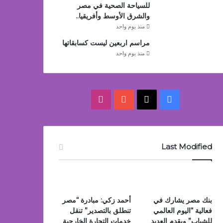
للسياحة الصحية في مصر
والشرق الأوسط وأفريقيا..
منذ يوم واحد
مراسم اربعين ليست كسابقاتها
منذ يوم واحد
‫X
فيسبوك
‫YouTube
انستقرام
Last Modified
بنك مصر يشارك في
أحمد زكي: مبادرة “مصر
فعالية “اليوم العالمي
تنطلق بالتصدير” تنقل
للشباب” ويقدم العديد
خدمات التجارة الخارجية