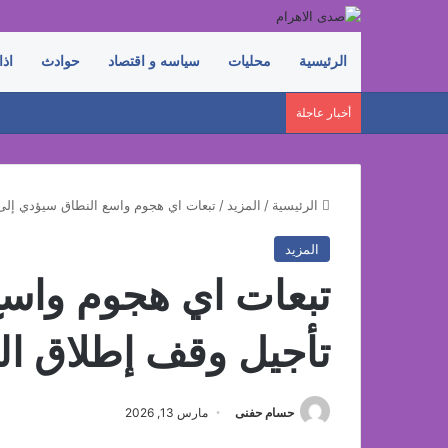
الرئيسية
محليات
سياسه و اقتصاد
حوادث
اذا
أخبار عاجلة
الرئيسية
/
المزيد
/
تبعات اي هجوم واسع النطاق سيؤدي إلى ت
المزيد
تبعات اي هجوم واسع
تأجيل وقف إطلاق النا
حسام حفنى
مارس 13, 2026
فيسبوك
‫X
لينكدإن
بينتيريست