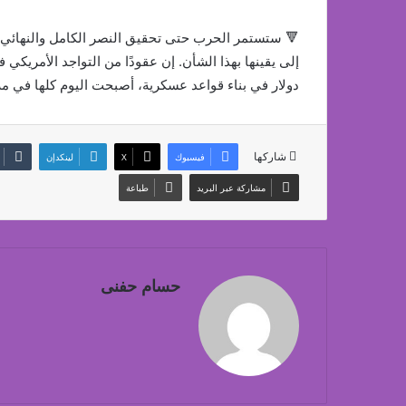
🔻 ستستمر الحرب حتى تحقيق النصر الكامل والنهائي ل
إلى يقينها بهذا الشأن. إن عقودًا من التواجد الأمري
دولار في بناء قواعد عسكرية، أصبحت اليوم كلها في مر
شاركها
فيسبوك
‫X
لينكدإن
مشاركة عبر البريد
طباعة
حسام حفنى