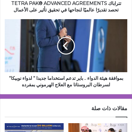
في
تتراباك TETRA PAK®️ ADVANCED AGREEMENTS
تحقيق
تحصد تقديرًا عالميًا لنجاحها في تحقيق تأثير على الأعمال
تأثير
على
بموافقة
الأعمال
ھیئة
الدواء
..
بایر
تدعم
استخداما
جدیدا
"
لدواء
بموافقة ھیئة الدواء .. بایر تدعم استخداما جدیدا " لدواء نوبیكا"
نوبیكا"
لسرطان البروستاتا مع العلاج الھرموني بمفرده
لسرطان
البروستاتا
مع
مقالات ذات صلة
العلاج
الھرموني
بمفرده