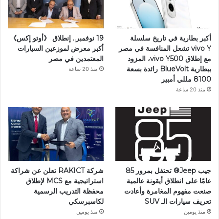
أكبر بطارية في تاريخ سلسلة
19 نوفمبر.. إنطلاق 《أوتو إكس》
vivo Y تشعل المنافسة في مصر
أكبر معرض لموزعين السيارات
مع إطلاق vivo Y500، المزود
المعتمدين في مصر
ببطارية BlueVolt رائدة بسعة
منذ 20 ساعة
8100 مللي أمبير
منذ 20 ساعة
جيب Jeep®️ تحتفل بمرور 85
شركة RAKICT تعلن عن شراكة
عامًا على انطلاق أيقونة عالمية
استراتيجية مع MCS لإطلاق
صنعت مفهوم المغامرة وأعادت
محفظة التدريب الرسمية
تعريف سيارات الـ SUV
لكاسبرسكي
منذ يومين
منذ يومين