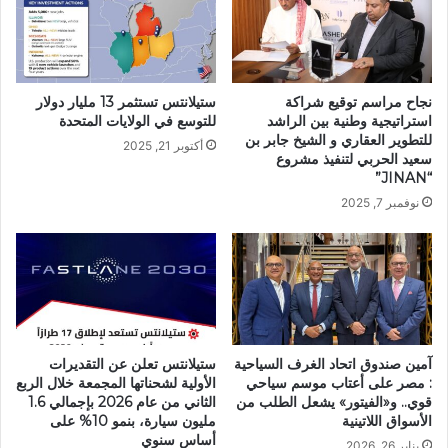
نجاح مراسم توقيع شراكة
ستيلانتس تستثمر 13 مليار دولار
استراتيجية وطنية بين الراشد
للتوسع في الولايات المتحدة
للتطوير العقاري و الشيخ جابر بن
أكتوبر 21, 2025
سعيد الحربي لتنفيذ مشروع
“JINAN”
نوفمبر 7, 2025
آمين صندوق اتحاد الغرف السياحية
ستيلانتس تعلن عن التقديرات
: مصر على أعتاب موسم سياحي
الأولية لشحناتها المجمعة خلال الربع
قوي.. و«الفيتور» يشعل الطلب من
الثاني من عام 2026 بإجمالي 1.6
الأسواق اللاتينية
مليون سيارة، بنمو 10% على
أساس سنوي
يناير 26, 2026