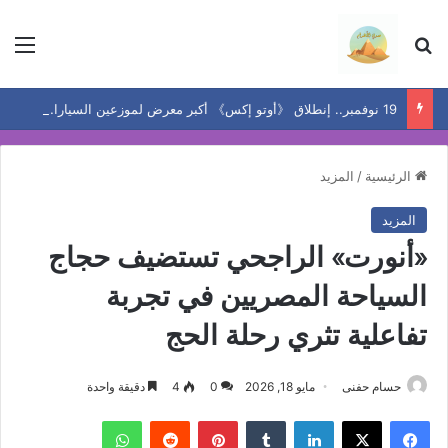
بحث عن
الق
19 نوفمبر.. إنطلاق 《أوتو إكس》 أكبر معرض لموزعين السيارات المعتمدين في مصر
الرئيسية
/
المزيد
المزيد
«أنورت» الراجحي تستضيف حجاج
السياحة المصريين في تجربة
تفاعلية تثري رحلة الحج
حسام حفنى
مايو 18, 2026
0
4
دقيقة واحدة
فيسبوك
‫X
لينكدإن
بينتيريست
واتساب