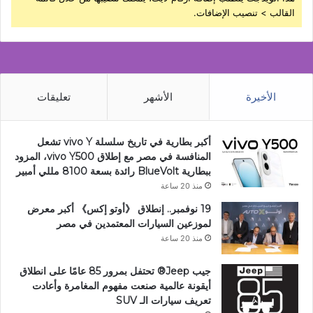
القالب > تنصيب الإضافات.
الأخيرة
الأشهر
تعليقات
أكبر بطارية في تاريخ سلسلة vivo Y تشعل
المنافسة في مصر مع إطلاق vivo Y500، المزود
ببطارية BlueVolt رائدة بسعة 8100 مللي أمبير
منذ 20 ساعة
19 نوفمبر.. إنطلاق 《أوتو إكس》 أكبر معرض
لموزعين السيارات المعتمدين في مصر
منذ 20 ساعة
جيب Jeep®️ تحتفل بمرور 85 عامًا على انطلاق
أيقونة عالمية صنعت مفهوم المغامرة وأعادت
تعريف سيارات الـ SUV