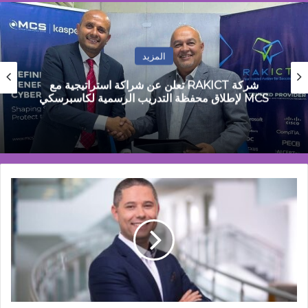
المزيد
مصطفى جمال: مصر تمر بمرحلة التحول من
الاستقرار المالي إلى مرحلة النمو القائم على الانتاج
تتراباك
TETRA
PAK®️
ADVANCED
AGREEMENTS
تحصد
تقديرًا
عالميًا
لنجاحها