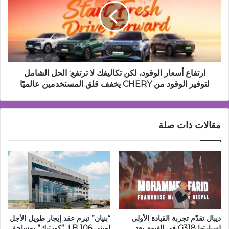
لكن
تكاليفك
لا
ترتفع:
الحل
الشامل
لتوفير
ارتفاع أسعار الوقود، لكن تكاليفك لا ترتفع: الحل الشامل
الوقود
لتوفير الوقود من CHERY يخفف قلق المستخدمين عالميًا
من
CHERY
يخفف
مقالات ذات صلة
قلق
المستخدمين
عالميًا
ديبال تقدّم تجربة القيادة الأولى
“بنيان” تبرم عقد إيجار طويل الأجل
لسيارتها G318 في الفيوم بعد
لمبنى 106 B لـ “كورتيك” بمساحة