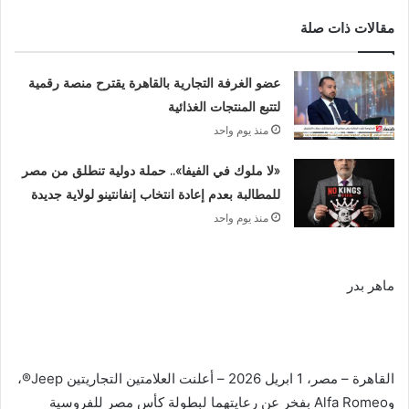
مقالات ذات صلة
عضو الغرفة التجارية بالقاهرة يقترح منصة رقمية
لتتبع المنتجات الغذائية
منذ يوم واحد
«لا ملوك في الفيفا».. حملة دولية تنطلق من مصر
للمطالبة بعدم إعادة انتخاب إنفانتينو لولاية جديدة
منذ يوم واحد
ماهر بدر
القاهرة – مصر، 1 ابريل 2026 – أعلنت العلامتين التجاريتين Jeep®️،
وAlfa Romeo بفخر عن رعايتهما لبطولة كأس مصر للفروسية