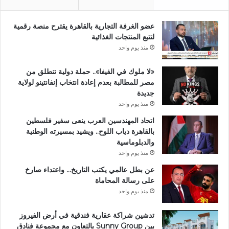
عضو الغرفة التجارية بالقاهرة يقترح منصة رقمية
لتتبع المنتجات الغذائية
منذ يوم واحد
«لا ملوك في الفيفا».. حملة دولية تنطلق من
مصر للمطالبة بعدم إعادة انتخاب إنفانتينو لولاية
جديدة
منذ يوم واحد
اتحاد المهندسين العرب ينعى سفير فلسطين
بالقاهرة دياب اللوح.. ويشيد بمسيرته الوطنية
والدبلوماسية
منذ يوم واحد
عن بطل عالمي يكتب التاريخ… واعتداء صارخ
على رسالة المحاماة
منذ يوم واحد
تدشين شراكة عقارية فندقية في أرض الفيروز
بين Sunny Group بالتعاون مع مجموعة فنادق