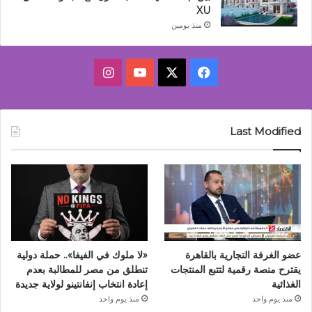
XU
منذ يومين
‫X
فيسبوك
‫YouTube
انستقرام
Last Modified
عضو الغرفة التجارية بالقاهرة
«لا ملوك في الفيفا».. حملة دولية
يقترح منصة رقمية لتتبع المنتجات
تنطلق من مصر للمطالبة بعدم
الغذائية
إعادة انتخاب إنفانتينو لولاية جديدة
منذ يوم واحد
منذ يوم واحد