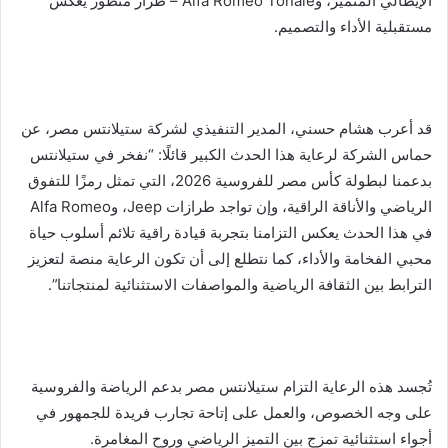
الإيطالي المتميز، وAlfa Romeo Tonale – طراز متطور يعكس
مستقبلية الأداء والتصميم.
قد أعرب هشام حسني، المدير التنفيذي لشركة ستيلانتس مصر، عن
حماس الشركة لرعاية هذا الحدث الكبير قائلًا: “نفخر في ستيلانتس
بدعمنا لبطولة كأس مصر للفروسية 2026، التي تمثل رمزًا للتفوق
الرياضي والأناقة الراقية، وإن تواجد طرازات Jeep، وAlfa Romeo
في هذا الحدث يعكس التزامنا بتجربة قيادة راقية تلائم أسلوب حياة
محبي الفخامة والأداء، كما نتطلع إلى أن تكون الرعاية منصة لتعزيز
الترابط بين الثقافة الرياضية والمواصفات الاستثنائية لمنتجاتنا”.
تُجسد هذه الرعاية التزام ستيلانتس مصر بدعم الرياضة والفروسية
على وجه الخصوص، والعمل على إتاحة تجارب فريدة للجمهور في
أجواء استثنائية تمزج بين التميز الرياضي وروح المغامرة.