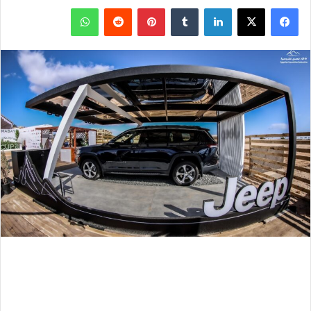
فيسبوك
‫X
لينكدإن
بينتيريست
واتساب