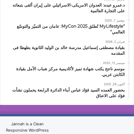
د.عمرو عبده: العدوان الامريكى-الاسرائيلي على إيران ألقى بتبعاته
على التجارة العالمية
نوفمبر 7, 2025
“MyLifestyle تُطلق MyCon 2025: عامان من التميّز والتوسّع
العالمي”
فبراير 2, 2026
بقيادة مصطفى إسماعيل مدرسة خالد بن الوليد الثانوية بطهطا فى
المقدمه
سبتمبر 12, 2025
موسم ناجح يكتب شهادة تميز لأكاديمية مركز شباب الأمل بقيادة
الكابتن عربي.
أكتوبر 29, 2025
بحضور العمده السيد فؤاد عباس أبناء الدائرة الرابعة يحملون نشأت
فؤاد على الاعناق
Jannah is a Clean
Responsive WordPress