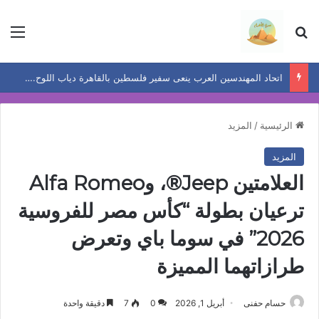
بحث عن
الق
اتحاد المهندسين العرب ينعى سفير فلسطين بالقاهرة دياب اللوح.. ويشيد بمسيرته الوطنية والدبلوماسية
الرئيسية
/
المزيد
المزيد
العلامتين Jeep®️، وAlfa Romeo
ترعيان بطولة “كأس مصر للفروسية
2026” في سوما باي وتعرض
طرازاتهما المميزة
حسام حفنى
أبريل 1, 2026
0
7
دقيقة واحدة