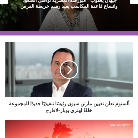
“جيهان يعقوب”: البورصة المصرية تواصل الصعود ..
واتساع قاعدة المكاسب يعيد رسم خريطة الفرص
ألستوم
تعلن
تعيين
مارتن
سيون
رئيسًا
تنفيذيًا
جديدًا
للمجموعة
خلفًا
ألستوم تعلن تعيين مارتن سيون رئيسًا تنفيذيًا جديدًا للمجموعة
لهنري
خلفًا لهنري بوبار-لافارج
بوبار-
لافارج
ارتفاع
أسعار
الوقود،