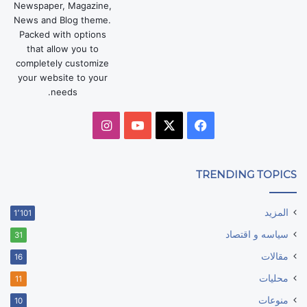
Newspaper, Magazine,
News and Blog theme.
Packed with options
that allow you to
completely customize
your website to your
needs.
‫X
فيسبوك
‫YouTube
انستقرام
TRENDING TOPICS
المزيد
1٬101
سياسه و اقتصاد
31
مقالات
16
محليات
11
منوعات
10