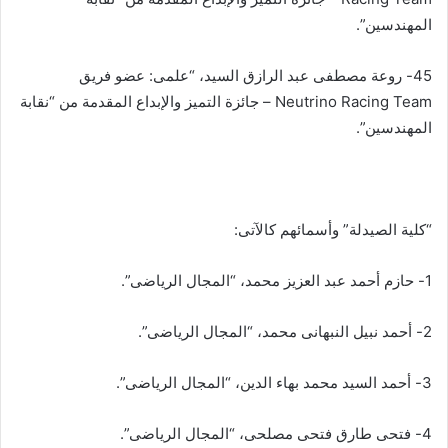
المهندسين”.
45- روعة مصطفى عبد الرازق السيد، “علمى: عضو فريق
Neutrino Racing Team – جائزة التميز والإبداع المقدمة من “نقابة
المهندسين”.
“كلية الصيدلة” وأسمائهم كالآتى:
1- حازم أحمد عبد العزيز محمد، “المجال الرياضى”.
2- أحمد نبيل النبهانى محمد، “المجال الرياضى”.
3- أحمد السيد محمد بهاء الدين، “المجال الرياضى”.
4- فتحى طارق فتحى مصلحی، “المجال الرياضى”.