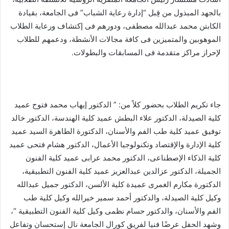
بالجهد المبذول من قِبل “إدارة رعاية الشباب” فى الجامعة، بقيادة
الكابتن محمد عبدالله مصطفى، ودورهم فى إكتشاف ورعاية الطلاب
الموهوبين والمتميزين فى كافة مجالات الأنشطة، ودعمهم للطلاب
لإحراز مراكز متقدمة فى المسابقات والبطولات.
جاء تكريم الطلاب بحضور كلاً من: ” الدكتور إيهاب محمد فتوح عميد
كلية الصيدلة، الدكتور علاء البطش عميد كلية الهندسة، الدكتور خالد
توفيق عميد كلية طب الفم والأسنان، الدكتورة الطاهرة السيد عميد
كلية الإدارة والإقتصاد وتكنولوجيا الأعمال، الدكتور هشام فتحى عميد
كلية الذكاء الإصطناعى، الدكتور محمد عرابى عميد كلية الفنون
الجميلة، الدكتور عزالدين عبدالعزيز عميد كلية الفنون التطبيقية،
الدكتورة مكارم الغمرى عميدة كلية الألسن، الدكتور جميل عبدالله
وكيل كلية الصيدلة، والدكتور أحمد سمير خيرالله وكيل كلية طب
الفم والأسنان، والدكتور حسام نظمى وكيل كلية الفنون التطبيقية “،
وشهد الحفل عرضًا فنيا لفريق كورال الجامعة نال إستحسان وتفاعل