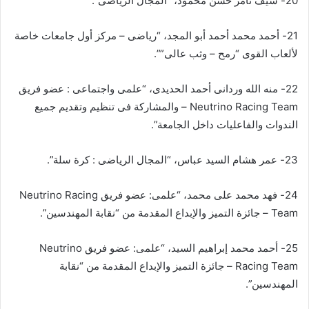
20- سيف تامر حسن محمود، “المجال الرياضى”.
21- أحمد محمد أحمد أبو المجد، “رياضى – مركز أول جامعات خاصة
لألعاب القوى “رمح – وثب عالى””.
22- منه الله وردانى أحمد الحديدى، “علمى واجتماعى : عضو فريق
Neutrino Racing Team – والمشاركة فى تنظيم وتقديم جميع
الندوات والفاعليات داخل الجامعة”.
23- عمر هشام السيد عباس، “المجال الرياضى : كرة سلة”.
24- فهد محمد علی محمد، “علمى: عضو فريق Neutrino Racing
Team – جائزة التميز والإبداع المقدمة من “نقابة المهندسين”.
25- أحمد محمد إبراهيم السيد، “علمى: عضو فريق Neutrino
Racing Team – جائزة التميز والإبداع المقدمة من “نقابة
المهندسين”.