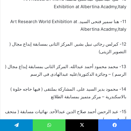
Exhibition at Albertina Acadmy,Italy
11- هنا سمير فتحى السيد. Art Research World Exhibition at
Albertina Acadmy,Italy
12- كيرلس رجائى نبيل بشير. المركز الثانى بمسابقة إبداع مجال (
التصوير الزيتى)
13- محمد محمود أحمد عبدالله. المركز الثانى بمسابقة إبداع مجال (
الرسم ) – وجائزة الدكتورة/عليه عبدالهادى فى الرسم
14- محمود بدير السيد على. المشاركة بملتقى ( فيها حاجه حلوة )
بالاسكندرية – مركز متميز بمسابقة الطلائع
15- عبد الرحمن أحمد صلاح الدين عبدالأحد. نهائيات مسابقة ( متحف
آدم في صور)
يسبوك
‫X
واتساب
تيلقرام