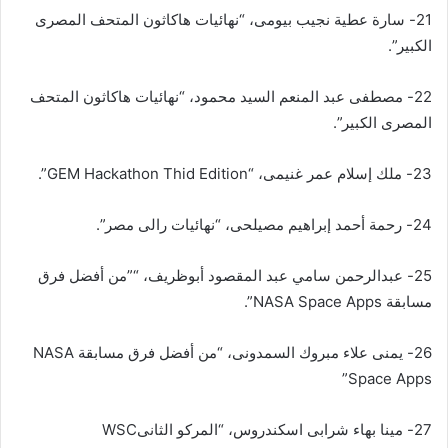
21- سارة عطية نجيب بيومى، “نهائيات هاكاثون المتحف المصرى
الكبير”.
22- مصطفى عبد المنعم السيد محمود، “نهائيات هاكاثون المتحف
المصرى الكبير”.
23- ملك إسلام عمر غنيمى، “GEM Hackathon Thid Edition”.
24- رحمة أحمد إبراهيم مصيلحى، “نهائيات رالى مصر”.
25- عبدالرحمن سامي عبد المقصود أبوظريف، “”من أفضل فرق
مسابقة NASA Space Apps”.
26- يمنى علاء مبروك السمدونى، “من أفضل فرق مسابقة NASA
Space Apps”
27- مينا بهاء شرابی اسكندروس، “المركو الثانىWSC