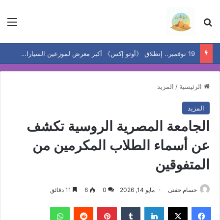
بحث عن
الق
19 نوفمبر.. إنطلاق 《أوتو إكس》 أكبر معرض لموزعين السيارات المعتمدين في مصر
الرئيسية
/
المزيد
المزيد
الجامعة المصرية الروسية تكشف
عن أسماء الطلاب المكرمين من
المتفوقين
حسام حفنى
مايو 14, 2026
0
6
11 دقائق
فيسبوك
‫X
لينكدإن
بينتيريست
واتساب