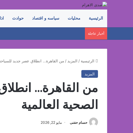
الرئيسية
محليات
سياسه و اقتصاد
حوادث
اذا
أخبار عاجلة
الرئيسية
/
المزيد
/
من القاهرة… انطلاق عصر جديد للسياحة 
المزيد
من القاهرة… انطلاق
الصحية العالمية
حسام حفنى
مايو 22, 2026
فيسبوك
‫X
لينكدإن
بينتيريست