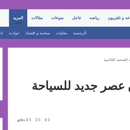
عه و تلفزيون
رياضه
عاجل
منوعات
مقالات
المزيد
الرئيسية
محليات
سياسه و اقتصاد
حوادث
اذ
الصحية العالمية
 عصر جديد للسياحة
0
2
3 دقائق