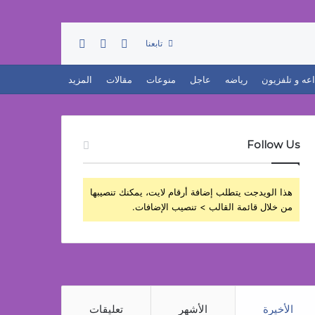
تسجيل الدخول
بحث عن
إضافة عمود جانبي
تابعنا
اعه و تلفزيون
رياضه
عاجل
منوعات
مقالات
المزيد
Follow Us
هذا الويدجت يتطلب إضافة أرقام لايت، يمكنك تنصيبها
من خلال قائمة القالب > تنصيب الإضافات.
الأخيرة
الأشهر
تعليقات