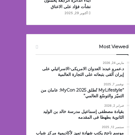
أبناء الدائرة الرابعة يحملون
نشأت فؤاد على الاعناق
أكتوبر 29, 2025
Most Viewed
مارس 24, 2026
د.عمرو عبده: العدوان الامريكى-الاسرائيلي على
إيران ألقى بتبعاته على التجارة العالمية
نوفمبر 7, 2025
“MyLifestyle تُطلق MyCon 2025: عامان من
التميّز والتوسّع العالمي”
فبراير 2, 2026
بقيادة مصطفى إسماعيل مدرسة خالد بن الوليد
الثانوية بطهطا فى المقدمه
سبتمبر 12, 2025
موسم ناجح يكتب شهادة تميز لأكاديمية مركز شباب