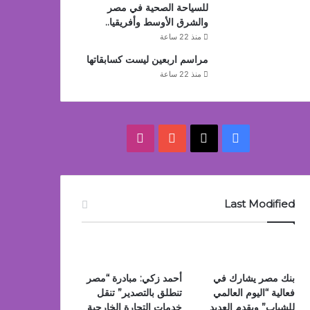
للسياحة الصحية في مصر
والشرق الأوسط وأفريقيا..
منذ 22 ساعة
مراسم اربعين ليست كسابقاتها
منذ 22 ساعة
‫X
فيسبوك
‫YouTube
انستقرام
Last Modified
بنك مصر يشارك في
أحمد زكي: مبادرة “مصر
فعالية “اليوم العالمي
تنطلق بالتصدير” تنقل
للشباب” ويقدم العديد
خدمات التجارة الخارجية