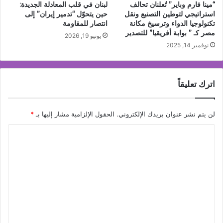
“مينا فارم وباير” تُعلنان تحالف
لبنان في قلب المعادلة الجديدة:
استراتيجي لتوطين التصنيع ونقل
حين يتحوّل “تدمير إيران” إلى
تكنولوجيا الدواء وترسيخ مكانة
انتصار للمقاومة
مصر كـ ” بوابة أفريقيا” للتصدير
يونيو 19, 2026
نوفمبر 14, 2025
اترك تعليقاً
لن يتم نشر عنوان بريدك الإلكتروني.
الحقول الإلزامية مشار إليها بـ
*
ا
ل
ت
ع
ل
ي
ق