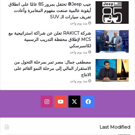
جيب Jeep®️ تحتفل بمرور 85 عامًا على انطلاق
أيقونة عالمية صنعت مفهوم المغامرة وأعادت
تعريف سيارات الـ SUV
منذ يوم واحد
شركة RAKICT تعلن عن شراكة استراتيجية مع
MCS لإطلاق محفظة التدريب الرسمية
لكاسبرسكي
منذ يوم واحد
مصطفى جمال: مصر تمر بمرحلة التحول من
الاستقرار المالي إلى مرحلة النمو القائم على
الانتاج
منذ يوم واحد
‫X
فيسبوك
‫YouTube
انستقرام
Last Modified