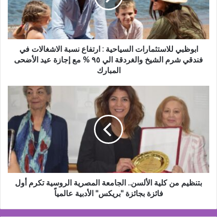
نسبة
الاشغالات
في
فندقي
شرم
ابوظبي للاستثمارات السياحية : ارتفاع نسبة الاشغالات في
الشيخ
فندقي شرم الشيخ والغردقة الي ٩٥ % مع إجازة عيد الأضحى
والغردقة
المبارك
الي
٩٥
بتنظيم
%
من
مع
كلية
إجازة
الألسن..
عيد
الجامعة
الأضحى
المصرية
المبارك
الروسية
تكرم
أول
فائزة
بتنظيم من كلية الألسن.. الجامعة المصرية الروسية تكرم أول
بجائزة
فائزة بجائزة "بريكس" الأدبية عالمياً
"بريكس"
الأدبية