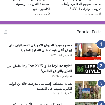
صنعت مفهوم المغامرة وأعادت
محفظة التدريب الرسمية
تعريف سيارات الـ SUV
لكاسبرسكي
منذ يوم واحد
منذ يوم واحد
Popular Posts
د.عمرو عبده: العدوان الامريكى-الاسرائيلي على
إيران ألقى بتبعاته على التجارة العالمية
مارس 24, 2026
“MyLifestyle تُطلق MyCon 2025: عامان من
التميّز والتوسّع العالمي”
نوفمبر 7, 2025
بقيادة مصطفى إسماعيل مدرسة خالد بن الوليد
الثانوية بطهطا فى المقدمه
فبراير 2, 2026
موسم ناجح يكتب شهادة تميز لأكاديمية مركز