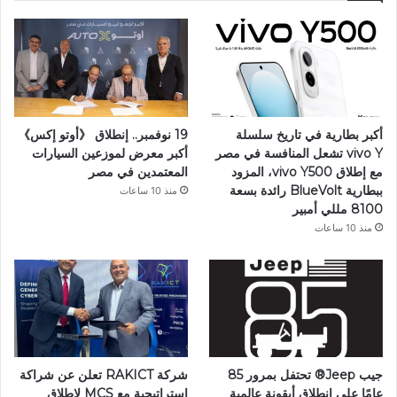
أكبر بطارية في تاريخ سلسلة
19 نوفمبر.. إنطلاق 《أوتو إكس》
vivo Y تشعل المنافسة في مصر
أكبر معرض لموزعين السيارات
مع إطلاق vivo Y500، المزود
المعتمدين في مصر
ببطارية BlueVolt رائدة بسعة
منذ 10 ساعات
8100 مللي أمبير
منذ 10 ساعات
جيب Jeep®️ تحتفل بمرور 85
شركة RAKICT تعلن عن شراكة
عامًا على انطلاق أيقونة عالمية
استراتيجية مع MCS لإطلاق