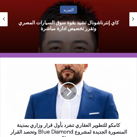
المزيد
كاي إنترناشونال تشيد بقوة سوق السيارات المصري
وتقرر تخصيص ادارة مباشرة
كامكو
للتطوير
العقاري
تنفرد
بأول
قرار
وزاري
بمدينة
المنصورة
الجديدة
كامكو للتطوير العقاري تنفرد بأول قرار وزاري بمدينة
لمشروع
المنصورة الجديدة لمشروع Blue Diamond وتحصد القرار