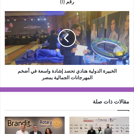
Blue
رقم (1)
Diamond
وتحصد
الخبيرة
القرار
الدولية
رقم
هنادي
(1)
تحصد
إشادة
واسعة
في
أضخم
المهرجانات
الجمالية
الخبيرة الدولية هنادي تحصد إشادة واسعة في أضخم
بمصر
المهرجانات الجمالية بمصر
مقالات ذات صلة