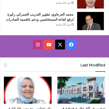
منذ 20 ساعة
محمد العرجاوي: تطوير التدريب الجمركي ركيزة
لرفع كفاءة المستخلصين ودعم تنافسية الصادرات
منذ 20 ساعة
‫X
فيسبوك
‫YouTube
انستقرام
Last Modified
تدشين شراكة عقارية فندقية في
بيان تضامني مع مدير عام إدارة