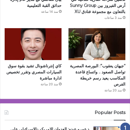
أرض الفيروز بين Sunny Group
حدائق القبة التعليمية
بالتعاون مع مجموعة فنادق XU
منذ 14 ساعة
منذ 3 ساعات
“جيهان يعقوب”: البورصة المصرية
كاي إنترناشونال تشيد بقوة سوق
تواصل الصعود .. واتساع قاعدة
السيارات المصري وتقرر تخصيص
المكاسب يعيد رسم خريطة
ادارة مباشرة
الفرص
منذ 20 ساعة
منذ 20 ساعة
Popular Posts
د.عمرو عبده: العدوان الامريكى-الاسرائيلي على