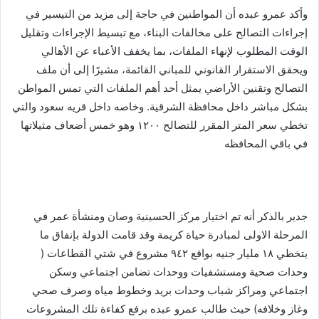
وأكد عمرو عبده أن المواطنين في حاجة إلى مزيد من التيسير في
إجراءات التصالح على مخالفات البناء، مع تبسيط الإجراءات وتقليل
الوقت المطلوب لإنهاء الملفات، بما يخفف الأعباء عن الأهالي
ويحقق الاستقرار القانوني للمباني القائمة، مشيرًا إلى أن ملف
التصالح وتقنين الأراضي يمثل أحد أهم الملفات التي تمس المواطن
بشكل مباشر داخل محافظة الشرقية. وخاصه داخل قريه سعود والتي
تخطي سعر المتر المقرر للتصالح ١٢٠٠ وهو خمس أضعاف مثيلاتها
في باقي المحافظه
جدير بالذكر أنه تم اختيار مركز الحسينية وصان ومنشأة عمر في
المرحلة الاولى لمبادرة حياة كريمة وقد قامت الدولة بإنفاق ما
يتخطي ١٨ مليار جنيه بواقع ٩٤٢ مشروع في شتي القطاعات (
وحدات صحية ومستشفيات ووحدات تضامن اجتماعي وسكن
اجتماعي ومراكز شباب وحدات بريد وخطوط مياه وصرف صحي
وغاز وخلافه) حيث طالب عمرو عبده برفع كفاءة تلك المشروعات