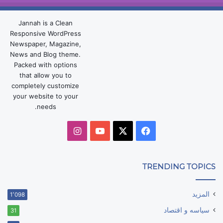
Jannah is a Clean
Responsive WordPress
Newspaper, Magazine,
News and Blog theme.
Packed with options
that allow you to
completely customize
your website to your
needs.
‫X
فيسبوك
‫YouTube
انستقرام
TRENDING TOPICS
المزيد
1٬098
سياسه و اقتصاد
31