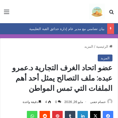
بحث عن
الق
بيان تضامني مع مدير عام إدارة حدائق القبة التعليمية
الرئيسية
/
المزيد
المزيد
عضو اتحاد الغرف التجارية د.عمرو
عبده: ملف التصالح يمثل أحد أهم
الملفات التي تمس المواطن
حسام حفنى
مايو 26, 2026
0
4
دقيقة واحدة
فيسبوك
‫X
لينكدإن
بينتيريست
واتساب