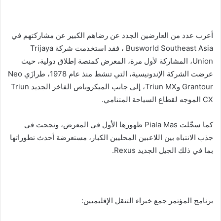
أعرب عدد من العارضين الجدد عن رضاهم الكبير عن مشاركتهم في
Busworld Southeast Asia ، فقد استخدمت شركة Trijaya
Union، المشاركة لأول مرة، المعرض كمنصة إطلاق دولية، حيث
عرضت الشركة الإندونيسية، التي تنشط منذ عام 1978، طرازَي Neo
Grantour وTriun MX، إلى جانب الميكروباص الفاخر الجديد Triun
CX الموجه لقطاع السياحة المتنامي.
كما سجّلت Piala Mas ظهورها الأول في المعرض، ونجحت في
جذب الانتباه بين اللاعبين المحليين الكبار، مستعرضة أحدث تطوراتها
بما في ذلك الجيل الجديد Rexus.
برنامج المؤتمر جمع خبراء التنقل الإقليميين: