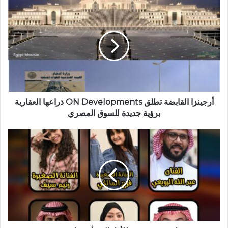
أرجينزا
القابضة
تطلق
ON
Developments
ذراعها
العقارية
برؤية
جديدة
للسوق
أرجينزا القابضة تطلق ON Developments ذراعها العقارية
المصري
برؤية جديدة للسوق المصري
مو
قصة
لعبة
..مسرحية
للأطفال
بدأت
على
خشبة
مسرح