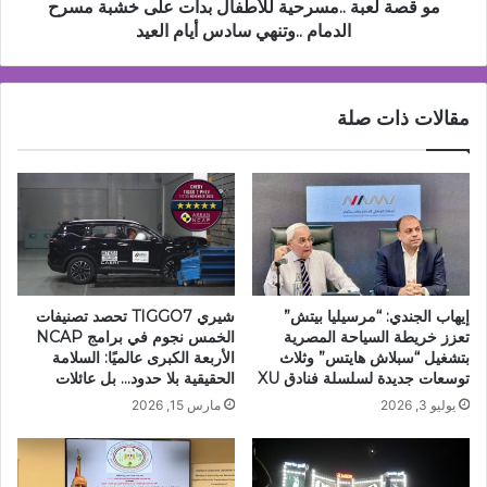
الدمام
مو قصة لعبة ..مسرحية للأطفال بدأت على خشبة مسرح
..وتنهي
الدمام ..وتنهي سادس أيام العيد
سادس
أيام
العيد
مقالات ذات صلة
إيهاب الجندي: “مرسيليا بيتش”
شيري TIGGO7 تحصد تصنيفات
تعزز خريطة السياحة المصرية
الخمس نجوم في برامج NCAP
بتشغيل “سبلاش هايتس” وثلاث
الأربعة الكبرى عالميًا: السلامة
توسعات جديدة لسلسلة فنادق XU
الحقيقية بلا حدود… بل عائلات
يوليو 3, 2026
مارس 15, 2026