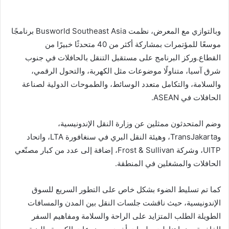
وبالتوازي مع المعرض، نظمت Busworld Southeast Asia برنامجًا
موسعًا للمؤتمرات بمشاركة أكثر من 40 متحدثًا خبيرًا من
القطاع.وركز البرنامج على مستقبل التنقل بالحافلات في جنوب
شرق آسيا، متناولًا موضوعات مثل الكهربة، والتحول الرقمي،
والسلامة، والتكامل متعدد الوسائط، والطموحات الدولية لصناعة
الحافلات في ASEAN.
وضم المتحدثون ممثلين عن وزارة النقل الإندونيسية،
وTransJakarta، وهيئة النقل البري في سنغافورة LTA، واتحاد
UITP، وشركة Frost & Sullivan، إضافة إلى عدد من كبار مصنّعي
الحافلات والمشغلين في المنطقة.
كما تم تسليط الضوء بشكل خاص على التطور السريع للسوق
الإندونيسية، حيث ناقشت جلسات النقل بين المدن والمسافات
الطويلة الطلب المتزايد على الراحة والسلامة ومفاهيم السفر