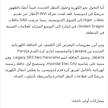
أما التحول نحو الكهربة وحلول التنقل الجديدة، فيبدأ أيضًا بالظهور
تدريجيًا في إندونيسيا. فقد لفتت شركة INVI الأنظار عبر تقديم
حافلات Higer إلى السوق الإندونيسية، بينما عرضت SAG حافلات
Golden Dragon، في إشارة إلى التوسع المتزايد للعلامات الصينية
في المنطقة.
ومن أبرز معروضات المعرض كان الكشف عن الحافلة الكهربائية
الجديدة من Laksana والمخصصة لنادي كرة القدم Persija
Jakarta. وتحمل الحافلة اسم Legacy SR3 Neo Panorama، وهي
مبنية على شاسيه Hyundai Elec City، وستصبح أول حافلة رسمية
كهربائية بالكامل لفريق كرة قدم إندونيسي، ما يعكس انتقال الكهربة
تدريجيًا إلى قطاعات النقل الفاخرة والمرتبطة بأسلوب الحياة.
مشاركات أولى ناجحة: