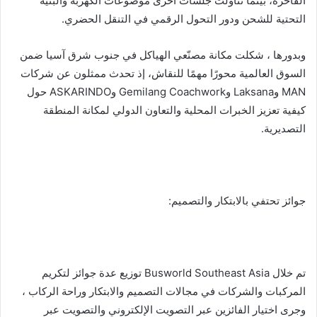
الفاخرة، بينما تناولت جلسات أخرى موضوعات الكهربة والبنية
التحتية للشحن ودور التحول الرقمي في التنقل الحضري.
وبدورها ، شكلت مكانة مصنّعي الهياكل في جنوب شرق آسيا ضمن
السوق العالمية محورًا مهمًا للنقاش، إذ تحدث ممثلون عن شركات
MAN وLaksana وGemilang Coachwork وASKARINDO حول
كيفية تعزيز الخبرات المحلية والتعاون الدولي لمكانة المنطقة
التصديرية.
جوائز تحتفي بالابتكار والتصميم:
تم خلال Busworld Southeast Asia توزيع عدة جوائز لتكريم
المركبات والشركات في مجالات التصميم والابتكار وراحة الركاب ،
وجرى اختيار الفائزين عبر التصويت الإلكتروني والتصويت عبر