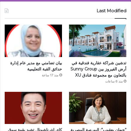
Last Modified
تدشين شراكة عقارية فندقية في
بيان تضامني مع مدير عام إدارة
أرض الفيروز بين Sunny Group
حدائق القبة التعليمية
بالتعاون مع مجموعة فنادق XU
منذ 17 ساعة
منذ 6 ساعات
“جيهان يعقوب”: البورصة المصرية
كاي إنترناشونال تشيد بقوة سوق