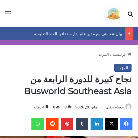
بحث عن
الق
بيان تضامني مع مدير عام إدارة حدائق القبة التعليمية
الرئيسية
/
المزيد
المزيد
نجاح كبيرة للدورة الرابعة من
Busworld Southeast Asia
حسام حفنى
مايو 28, 2026
0
8
4 دقائق
فيسبوك
‫X
لينكدإن
بينتيريست
واتساب