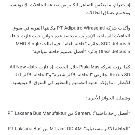
إنستغرام، ما يعكس التفاعل الكبير من صناعة الحافلات الإندونيسية
ومجتمع عشاق الحافلات.
وأكدت شركة PT Adiputro Wirasejati مكانتها القوية في سوق
الحافلات السياحية الإندونيسية بحصد عدة جوائز، حيث فازت حافلة
SDD Jetbus 5 بجائزة “حافلة العام”، فيما نالت MHD Single
Glass Jetbus 5 جائزة “أفضل تصميم حافلة سياحية”.
كما برزت شركة Piala Mas خلال الحدث، إذ فازت حافلة All New
Rexus 8D بجائزتي “الحافلة الأكثر شعبية” و”الحافلة الأكثر لفتًا
للأنظار”، ما يؤكد أهمية التصميم والمظهر في السوق الإندونيسية.
وشملت الجوائز الأخرى:
“أفضل راحة داخلية”: Semeru من PT Laksana Bus Manufaktur
“الحافلة الأكثر مستقبلية”: MTrans DD 4M من PT Laksana Bus