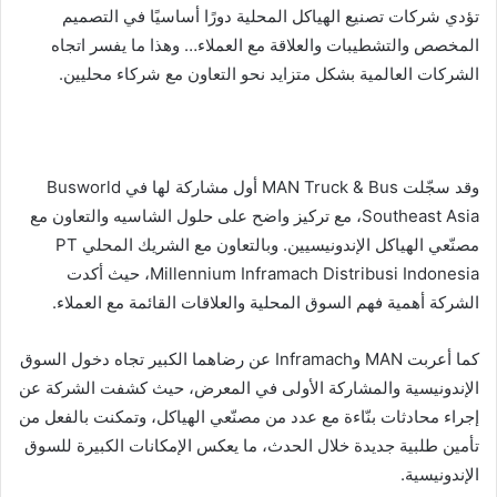
تؤدي شركات تصنيع الهياكل المحلية دورًا أساسيًا في التصميم
المخصص والتشطيبات والعلاقة مع العملاء… وهذا ما يفسر اتجاه
الشركات العالمية بشكل متزايد نحو التعاون مع شركاء محليين.
وقد سجّلت MAN Truck & Bus أول مشاركة لها في Busworld
Southeast Asia، مع تركيز واضح على حلول الشاسيه والتعاون مع
مصنّعي الهياكل الإندونيسيين. وبالتعاون مع الشريك المحلي PT
Millennium Inframach Distribusi Indonesia، حيث أكدت
الشركة أهمية فهم السوق المحلية والعلاقات القائمة مع العملاء.
كما أعربت MAN وInframach عن رضاهما الكبير تجاه دخول السوق
الإندونيسية والمشاركة الأولى في المعرض، حيث كشفت الشركة عن
إجراء محادثات بنّاءة مع عدد من مصنّعي الهياكل، وتمكنت بالفعل من
تأمين طلبية جديدة خلال الحدث، ما يعكس الإمكانات الكبيرة للسوق
الإندونيسية.