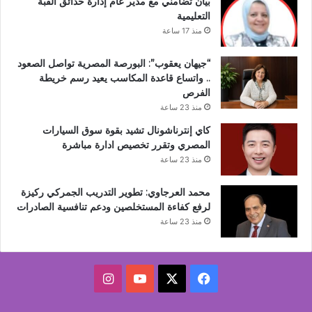
بيان تضامني مع مدير عام إدارة حدائق القبة
التعليمية
منذ 17 ساعة
“جيهان يعقوب”: البورصة المصرية تواصل الصعود
.. واتساع قاعدة المكاسب يعيد رسم خريطة
الفرص
منذ 23 ساعة
كاي إنترناشونال تشيد بقوة سوق السيارات
المصري وتقرر تخصيص ادارة مباشرة
منذ 23 ساعة
محمد العرجاوي: تطوير التدريب الجمركي ركيزة
لرفع كفاءة المستخلصين ودعم تنافسية الصادرات
منذ 23 ساعة
‫X
فيسبوك
‫YouTube
انستقرام