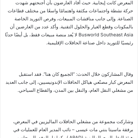
المعرض كانت إيجابية. حيث أفاد العارضون بأن أجنحتهم شهدت
حركة نشطة واجتماعات مكثفة واهتمامًا واسعًا من مختلف قطاعات
الصناعة. وإلى جانب مناقشات المبيعات، وفرص التوريد الخاصة
بالمكونات وقطع الغيار والحلول التقنية. وأكد عدد من العارضين أن
Busworld Southeast Asia لا يُعد منصة مبيعات فقط، بل أيضًا حدثًا
رئيسيًا للتوريد داخل صناعة الحافلات الإقليمية.
وقال المشاركون خلال الحدث: “الجميع كان هنا”. فقد استقبل
المعرض كبار مصنّعي هياكل الحافلات الإندونيسيين، إلى جانب العديد
من مشغلي النقل العام، والنقل بين المدن، والقطاع السياحي.
وشاركت مجموعة من مشغلي الحافلات الماليزيين في المعرض،
برفقة ماسيتا بنتي مات عيسى – نائب المدير العام للعمليات في
هيئة النقل البري الماليزية (APAD ) . كما زار الوفد، إلى جانب