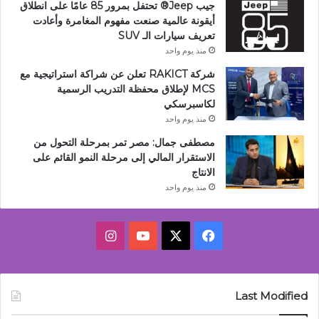
جيب Jeep®️ تحتفل بمرور 85 عامًا على انطلاق
أيقونة عالمية صنعت مفهوم المغامرة وأعادت
تعريف سيارات الـ SUV
منذ يوم واحد
شركة RAKICT تعلن عن شراكة استراتيجية مع
MCS لإطلاق محفظة التدريب الرسمية
لكاسبرسكي
منذ يوم واحد
مصطفى جمال: مصر تمر بمرحلة التحول من
الاستقرار المالي إلى مرحلة النمو القائم على
الانتاج
منذ يوم واحد
‫X
فيسبوك
‫YouTube
انستقرام
Last Modified