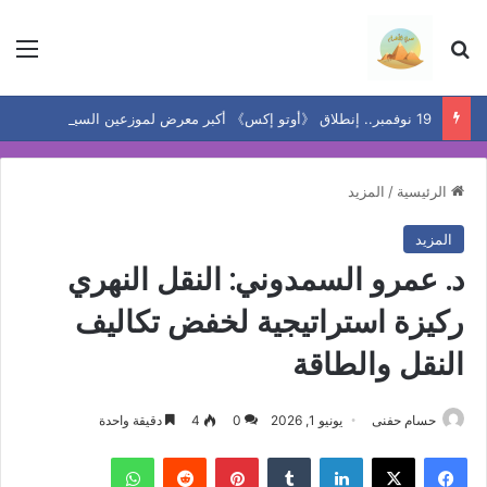
بحث عن
الق
19 نوفمبر.. إنطلاق 《أوتو إكس》 أكبر معرض لموزعين السيارات المعتمدين في مصر
الرئيسية
/
المزيد
المزيد
د. عمرو السمدوني: النقل النهري
ركيزة استراتيجية لخفض تكاليف
النقل والطاقة
حسام حفنى
يونيو 1, 2026
0
4
دقيقة واحدة
فيسبوك
‫X
لينكدإن
بينتيريست
واتساب