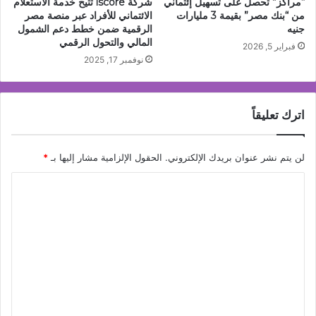
“مراكز” تحصل على تسهيل إئتماني
شركة iscore تتيح خدمة الاستعلام
من “بنك مصر” بقيمة 3 مليارات
الائتماني للأفراد عبر منصة مصر
جنيه
الرقمية ضمن خطط دعم الشمول
المالي والتحول الرقمي
فبراير 5, 2026
نوفمبر 17, 2025
اترك تعليقاً
لن يتم نشر عنوان بريدك الإلكتروني.
الحقول الإلزامية مشار إليها بـ
*
ا
ل
ت
ع
ل
ي
ق