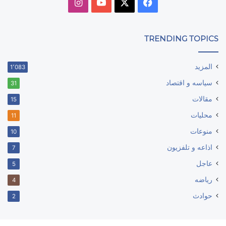
‫X
فيسبوك
‫YouTube
انستقرام
TRENDING TOPICS
المزيد
1٬083
سياسه و اقتصاد
31
مقالات
15
محليات
11
منوعات
10
اذاعه و تلفزيون
7
عاجل
5
رياضه
4
حوادث
2