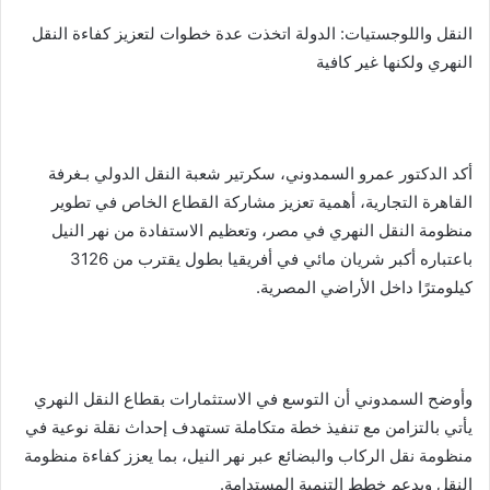
النقل واللوجستيات: الدولة اتخذت عدة خطوات لتعزيز كفاءة النقل
النهري ولكنها غير كافية
أكد الدكتور عمرو السمدوني، سكرتير شعبة النقل الدولي بـغرفة
القاهرة التجارية، أهمية تعزيز مشاركة القطاع الخاص في تطوير
منظومة النقل النهري في مصر، وتعظيم الاستفادة من نهر النيل
باعتباره أكبر شريان مائي في أفريقيا بطول يقترب من 3126
كيلومترًا داخل الأراضي المصرية.
وأوضح السمدوني أن التوسع في الاستثمارات بقطاع النقل النهري
يأتي بالتزامن مع تنفيذ خطة متكاملة تستهدف إحداث نقلة نوعية في
منظومة نقل الركاب والبضائع عبر نهر النيل، بما يعزز كفاءة منظومة
النقل ويدعم خطط التنمية المستدامة.