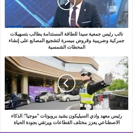
للطاقة
المستدامة
يطالب
بتسهيلات
جمركية
وضريبية
نائب رئيس جمعية سيدا للطاقة المستدامة يطالب بتسهيلات
وقروض
جمركية وضريبية وقروض ميسرة لتشجيع المصانع على إنشاء
ميسرة
المحطات الشمسية
لتشجيع
المصانع
رئيس
على
معهد
إنشاء
وادي
المحطات
السيليكون
الشمسية
يشيد
بروبوتات
"موجيا":
الذكاء
الاصطناعي
يعزز
رئيس معهد وادي السيليكون يشيد بروبوتات "موجيا": الذكاء
مختلف
الاصطناعي يعزز مختلف القطاعات ويرتقي بجودة الحياة
القطاعات