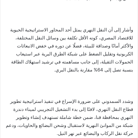
وأشار إلى أن النقل النهري يمثل أحد المحاور الاستراتيجية الحيوية
للاقتصاد المصري، كونه الأقل تكلفة بين وسائل النقل المختلفة،
والأكثر أمانًا وصداقة للبيئة، فضلًا عن دوره في خفض الانبعاثات
الكربونية وتقليل الضغط على شبكة الطرق البرية عبر استيعاب
الحمولات الثقيلة، إلى جانب مساهمته في ترشيد استهلاك الطاقة
بنسبة تصل إلى 64% مقارنة بالنقل البري.
وشدد السمدوني على ضرورة الإسراع في تنفيذ استراتيجية تطوير
قطاع النقل النهري، لافتًا إلى بدء التشغيل التجريبي لميناء دندرة
النهري بمحافظة قنا، ضمن خطة شاملة تستهدف إنشاء وتطوير
شبكة من الموانئ النهرية لاستقبال وشحن البضائع والحاويات، ودعم
حركة نقل الركاب والبضائع عبر نهر النيل.