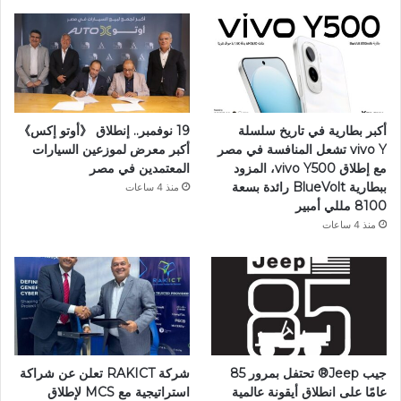
أكبر بطارية في تاريخ سلسلة
19 نوفمبر.. إنطلاق 《أوتو إكس》
vivo Y تشعل المنافسة في مصر
أكبر معرض لموزعين السيارات
مع إطلاق vivo Y500، المزود
المعتمدين في مصر
ببطارية BlueVolt رائدة بسعة
منذ 4 ساعات
8100 مللي أمبير
منذ 4 ساعات
جيب Jeep®️ تحتفل بمرور 85
شركة RAKICT تعلن عن شراكة
عامًا على انطلاق أيقونة عالمية
استراتيجية مع MCS لإطلاق