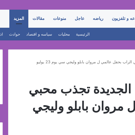
عه و تلفزيون
رياضه
عاجل
منوعات
مقالات
المزيد
الرئيسية
محليات
سياسه و اقتصاد
حوادث
اذ
راب بحفل عالمي ل مروان بابلو وليجي سي يوم 23 يوليو
 الجديدة تجذب محبي
 مروان بابلو وليجي