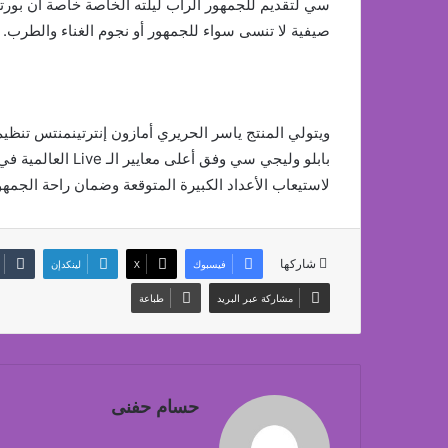
سي لتقديم للجمهور الراب ليلته الخاصة خاصة ان بو
صيفية لا تنسى سواء للجمهور أو نجوم الغناء والطرب.
ويتولي المنتج ياسر الحريري أمازون إنترتينمنتس ت
بابلو وليجي سي وف
لاستيعاب الأعداد الكبيرة المتوقعة وضمان راحة الجمهور
شاركها
فيسبوك
‫X
لينكدإن
مشاركة عبر البريد
طباعة
حسام حفنى