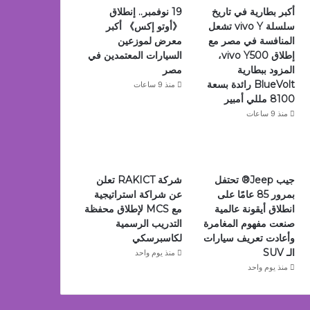
أكبر بطارية في تاريخ
19 نوفمبر.. إنطلاق
سلسلة vivo Y تشعل
《أوتو إكس》 أكبر
المنافسة في مصر مع
معرض لموزعين
إطلاق vivo Y500،
السيارات المعتمدين في
المزود ببطارية
مصر
BlueVolt رائدة بسعة
منذ 9 ساعات
8100 مللي أمبير
منذ 9 ساعات
جيب Jeep®️ تحتفل
شركة RAKICT تعلن
بمرور 85 عامًا على
عن شراكة استراتيجية
انطلاق أيقونة عالمية
مع MCS لإطلاق محفظة
صنعت مفهوم المغامرة
التدريب الرسمية
وأعادت تعريف سيارات
لكاسبرسكي
الـ SUV
منذ يوم واحد
منذ يوم واحد