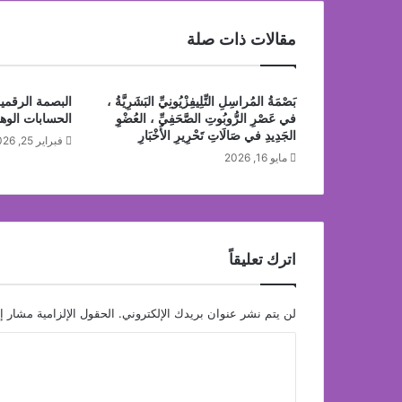
2026.
هيونداي تطلق حملة “راحة بالك” لتمكين العملاء 
مقالات ذات صلة
بَصْمَةُ المُراسِلِ التِّلِيفِزْيُونِيِّ البَشَرِيَّةُ ،
البصمة الرقمي
في عَصْرِ الرُّوبُوتِ الصَّحَفِيِّ ، العُضْوِ
الحسابات الوه
الجَدِيدِ في صَالَاتِ تَحْرِيرِ الأَخْبَارِ
فبراير 25, 2026
مايو 16, 2026
اترك تعليقاً
لن يتم نشر عنوان بريدك الإلكتروني.
الحقول الإلزامية مشار إل
ا
ل
ت