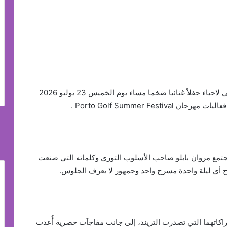
وقع الإختيار على أيقونتي الراب مروان بابلو و ليجي سي لاحياء حفلاً غنائيا ضخما مساء يوم الخميس 23 يوليو 2026
Porto Golf Summer F .
تمع مروان بابلو صاحب الأسلوب الثوري وكلماته التي صنعت
ج أي ليلة واحدة مسرح واحد وجمهور لا يعرف الجلوس.
راكاتهما التي تصدرت التريند، إلى جانب مفاجآت حصرية أُعدت