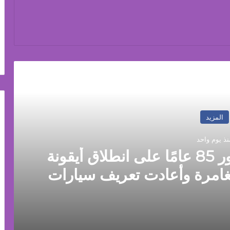
رأ التالي
المزيد
نذ يوم واحد
جيب Jeep®️ تحتفل بمرور 85 عامًا على انطلاق أيقونة
غامرة وأعادت تعريف سيارات
SUV