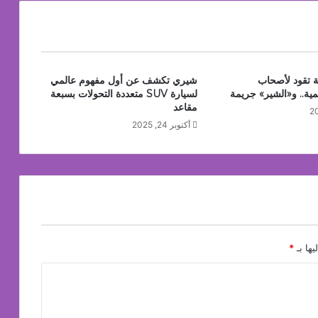
من اتخاذ قرارات أكثر ذكاءً عند امتلاك السيارات
ة تقود لأصحاب
شيري تكشف عن أول مفهوم عالمي
مية.. و«الشير» جريمة
لسيارة SUV متعددة التحولات بسبعة
مقاعد
أكتوبر 24, 2025
يها بـ
*