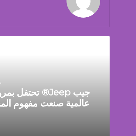
أق
م
عالمية صنعت مفهوم الم
الـ 