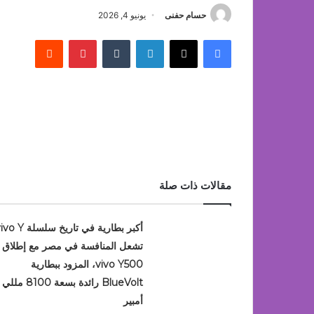
حسام حفنى
يونيو 4, 2026
فيسبوك
‫X
لينكدإن
بينتيريست
مقالات ذات صلة
أكبر بطارية في تاريخ سلسلة Y
تشعل المنافسة في مصر مع إطلاق
vivo Y500، المزود ببطارية
BlueVolt رائدة بسعة 8100 مللي
أمبير