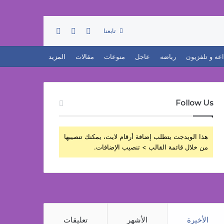
تسجيل الدخول
بحث عن
إضافة عمود جانبي
تابعنا
اعه و تلفزيون
رياضه
عاجل
منوعات
مقالات
المزيد
Follow Us
هذا الويدجت يتطلب إضافة أرقام لايت، يمكنك تنصيبها
من خلال قائمة القالب > تنصيب الإضافات.
الأخيرة
الأشهر
تعليقات