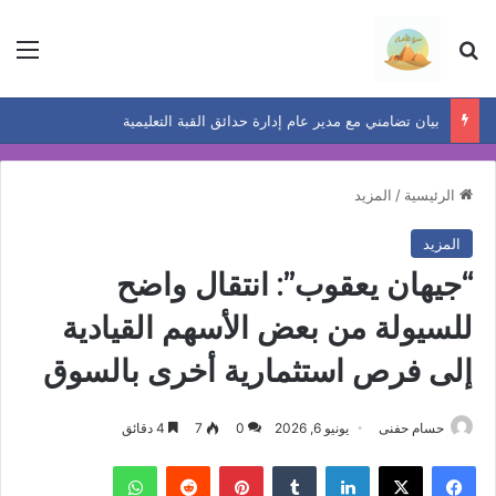
بحث عن
الق
بيان تضامني مع مدير عام إدارة حدائق القبة التعليمية
الرئيسية
/
المزيد
المزيد
“جيهان يعقوب”: انتقال واضح
للسيولة من بعض الأسهم القيادية
إلى فرص استثمارية أخرى بالسوق
حسام حفنى
يونيو 6, 2026
0
7
4 دقائق
فيسبوك
‫X
لينكدإن
بينتيريست
واتساب