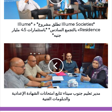
*Illume
Residence»
بالتجمع
السادس*
*باستثمارات
*Illume Societies تطلق مشروع* « *Illume
4.5
Residence» بالتجمع السادس* *باستثمارات 4.5 مليار
مليار
جنيه*
جنيه*
مدير
تعليم
جنوب
سيناء
تتابع
امتحانات
الشهادة
الإعدادية
والدبلومات
الفنية
مدير تعليم جنوب سيناء تتابع امتحانات الشهادة الإعدادية
والدبلومات الفنية