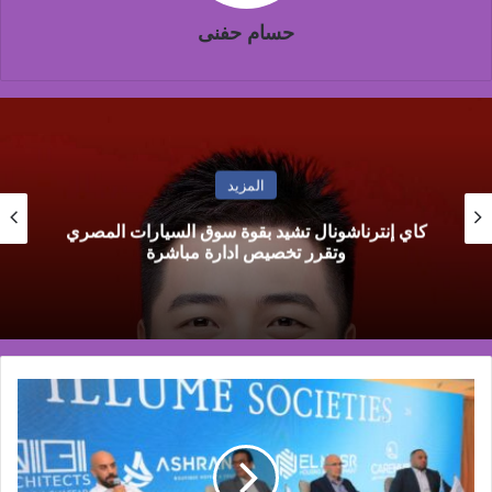
حسام حفنى
المزيد
محمد العرجاوي: تطوير التدريب الجمركي ركيزة
لرفع كفاءة المستخلصين ودعم تنافسية الصادرات
*Illume
Societies
تطلق
مشروع*
«