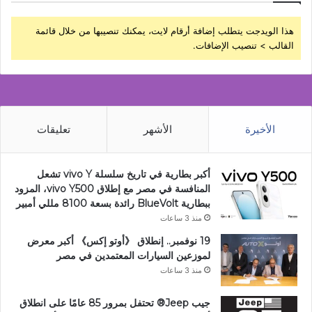
هذا الويدجت يتطلب إضافة أرقام لايت، يمكنك تنصيبها من خلال قائمة
القالب > تنصيب الإضافات.
الأخيرة
الأشهر
تعليقات
أكبر بطارية في تاريخ سلسلة vivo Y تشعل
المنافسة في مصر مع إطلاق vivo Y500، المزود
ببطارية BlueVolt رائدة بسعة 8100 مللي أمبير
منذ 3 ساعات
19 نوفمبر.. إنطلاق 《أوتو إكس》 أكبر معرض
لموزعين السيارات المعتمدين في مصر
منذ 3 ساعات
جيب Jeep®️ تحتفل بمرور 85 عامًا على انطلاق