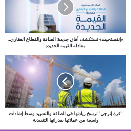
جديدة:
الطاقة
والقطاع
العقاري..
معادلة
القيمة
الجديدة
«إنفستجيت» تستكشف أفاق جديدة: الطاقة والقطاع العقاري..
معادلة القيمة الجديدة
"قرة
إنرجي"
ترسخ
ريادتها
في
الطاقة
والتشييد
وسط
إشادات
واسعة
"قرة إنرجي" ترسخ ريادتها في الطاقة والتشييد وسط إشادات
من
واسعة من عملائها بقدراتها التنفيذية
عملائها