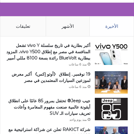
الأخيرة
الأشهر
تعليقات
أكبر بطارية في تاريخ سلسلة vivo Y تشعل
المنافسة في مصر مع إطلاق vivo Y500، المزود
ببطارية BlueVolt رائدة بسعة 8100 مللي أمبير
منذ 6 ساعات
19 نوفمبر.. إنطلاق 《أوتو إكس》 أكبر معرض
لموزعين السيارات المعتمدين في مصر
منذ 6 ساعات
جيب Jeep®️ تحتفل بمرور 85 عامًا على انطلاق
أيقونة عالمية صنعت مفهوم المغامرة وأعادت
تعريف سيارات الـ SUV
منذ يوم واحد
شركة RAKICT تعلن عن شراكة استراتيجية مع