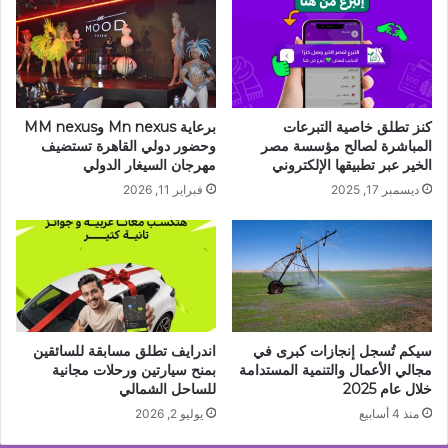
كنز تطلق خاصية التبرعات
برعاية Mn nexus وMM nexus
المباشرة لصالح مؤسسة مصر
وحضور دولي القاهرة تستضيف
الخير عبر تطبيقها الإلكتروني
مهرجان السيغار الدولي
ديسمبر 17, 2025
فبراير 11, 2026
سيكم تُسجل إنجازات كبرى في
اندرايف تطلق مسابقة للسائقين
مجالي الأعمال والتنمية المستدامة
بمنح سيارتين ورحلات مجانية
خلال عام 2025
للساحل الشمالي
منذ 4 أسابيع
يوليو 2, 2026