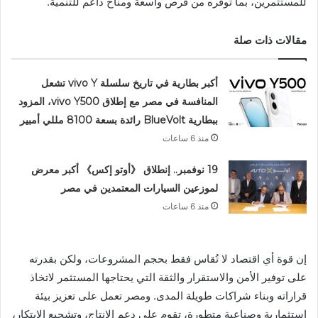
للمستثمرين، بما توفره من فرص واسعة ومناخ داعم للتنمية.
مقالات ذات صلة
أكبر بطارية في تاريخ سلسلة vivo Y تشعل
المنافسة في مصر مع إطلاق vivo Y500، المزود
ببطارية BlueVolt رائدة بسعة 8100 مللي أمبير
منذ 6 ساعات
19 نوفمبر.. إنطلاق 《أوتو إكس》 أكبر معرض
لموزعين السيارات المعتمدين في مصر
منذ 6 ساعات
إن قوة أي اقتصاد لا تُقاس فقط بحجم المشروعات، ولكن بقدرته
على توفير الأمن والاستقرار والثقة التي يحتاجها المستثمر لاتخاذ
قراراته وبناء شراكات طويلة المدى. ومصر تعمل على تعزيز بيئة
استثمارية وصناعية متطورة، تقوم على دعم الإنتاج، وتشجيع الابتكار،