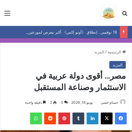
بحث عن
الق
19 نوفمبر.. إنطلاق 《أوتو إكس》 أكبر معرض لموزعين السيارات المعتمدين في مصر
الرئيسية
/
المزيد
المزيد
مصر… أقوى دولة عربية في
الاستثمار وصناعة المستقبل
حسام حفنى
يونيو 16, 2026
0
2
دقيقة واحدة
فيسبوك
‫X
لينكدإن
بينتيريست
واتساب