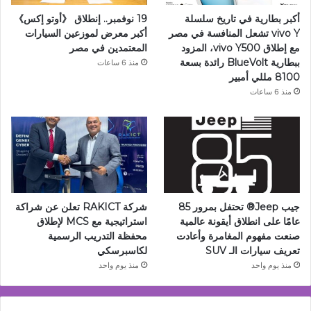
أكبر بطارية في تاريخ سلسلة
19 نوفمبر.. إنطلاق 《أوتو إكس》
vivo Y تشعل المنافسة في مصر
أكبر معرض لموزعين السيارات
مع إطلاق vivo Y500، المزود
المعتمدين في مصر
ببطارية BlueVolt رائدة بسعة
منذ 6 ساعات
8100 مللي أمبير
منذ 6 ساعات
جيب Jeep®️ تحتفل بمرور 85
شركة RAKICT تعلن عن شراكة
عامًا على انطلاق أيقونة عالمية
استراتيجية مع MCS لإطلاق
صنعت مفهوم المغامرة وأعادت
محفظة التدريب الرسمية
تعريف سيارات الـ SUV
لكاسبرسكي
منذ يوم واحد
منذ يوم واحد