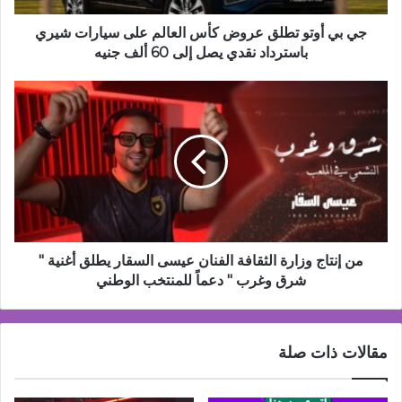
سيارات
شيري
جي بي أوتو تطلق عروض كأس العالم على سيارات شيري
باسترداد
باسترداد نقدي يصل إلى 60 ألف جنيه
نقدي
يصل
من
إلى
إنتاج
60
وزارة
ألف
الثقافة
جنيه
الفنان
عيسى
السقار
يطلق
أغنية
"
من إنتاج وزارة الثقافة الفنان عيسى السقار يطلق أغنية "
شرق
شرق وغرب " دعماً للمنتخب الوطني
وغرب
"
دعماً
مقالات ذات صلة
للمنتخب
الوطني