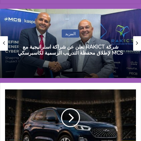
المزيد
شركة RAKICT تعلن عن شراكة استراتيجية مع
MCS لإطلاق محفظة التدريب الرسمية لكاسبرسكي
جي
بي
أوتو
تطلق
عروض
كأس
العالم
على