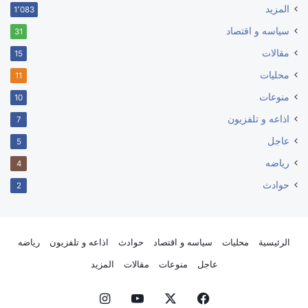
المزيد
1٬083
سياسه و اقتصاد
31
مقالات
15
محليات
11
منوعات
10
اذاعه و تلفزيون
7
عاجل
5
رياضه
4
حوادث
2
الرئيسية
محليات
سياسه و اقتصاد
حوادث
اذاعه و تلفزيون
رياضه
عاجل
منوعات
مقالات
المزيد
فيسبوك
‫X
‫YouTube
انستقرام