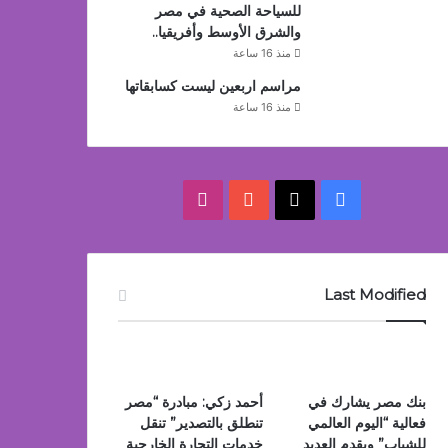
للسياحة الصحية في مصر
والشرق الأوسط وأفريقيا..
منذ 16 ساعة
مراسم اربعين ليست كسابقاتها
منذ 16 ساعة
‫X
فيسبوك
‫YouTube
انستقرام
Last Modified
بنك مصر يشارك في
أحمد زكي: مبادرة “مصر
فعالية “اليوم العالمي
تنطلق بالتصدير” تنقل
للشباب” ويقدم العديد
خدمات التجارة الخارجية