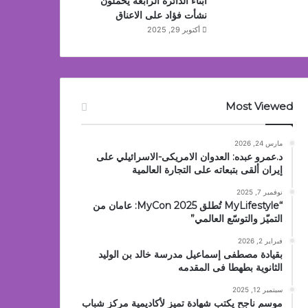
أبناء الدائرة الرابعة يحملون
نشأت فؤاد على الاعناق
أكتوبر 29, 2025
Most Viewed
مارس 24, 2026
د.عمرو عبده: العدوان الامريكى-الاسرائيلي على
إيران ألقى بتبعاته على التجارة العالمية
نوفمبر 7, 2025
“MyLifestyle تُطلق MyCon 2025: عامان من
التميّز والتوسّع العالمي”
فبراير 2, 2026
بقيادة مصطفى إسماعيل مدرسة خالد بن الوليد
الثانوية بطهطا فى المقدمه
سبتمبر 12, 2025
موسم ناجح يكتب شهادة تميز لأكاديمية مركز شباب