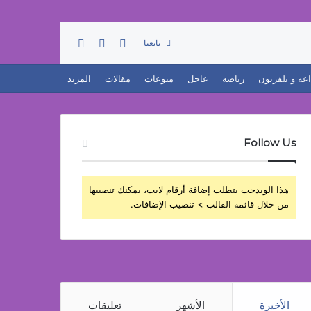
تسجيل الدخول
بحث عن
إضافة عمود جانبي
تابعنا
اعه و تلفزيون
رياضه
عاجل
منوعات
مقالات
المزيد
Follow Us
هذا الويدجت يتطلب إضافة أرقام لايت، يمكنك تنصيبها
من خلال قائمة القالب > تنصيب الإضافات.
الأخيرة
الأشهر
تعليقات