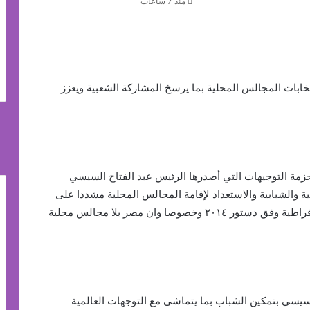
منذ 7 ساعات
بات المجالس المحلية بما يرسخ المشاركة الشعبية ويعزز
 التوجيهات التي أصدرها الرئيس عبد الفتاح السيسي
ية والشبابية والاستعداد لإقامة المجالس المحلية مشددا على
أهمية إقامة هذه الانتخابات لإنجاز الاستحقاقات الديموقراطية وفق دستور ٢٠١٤ وخصوصا وان مصر بلا مجالس محلية
يسي بتمكين الشباب بما يتماشى مع التوجهات العالمية