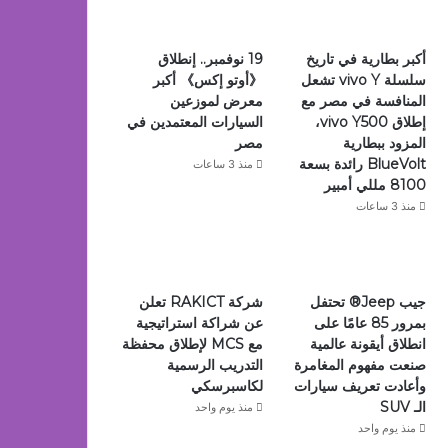
أكبر بطارية في تاريخ
19 نوفمبر.. إنطلاق
سلسلة vivo Y تشعل
《أوتو إكس》 أكبر
المنافسة في مصر مع
معرض لموزعين
إطلاق vivo Y500،
السيارات المعتمدين في
المزود ببطارية
مصر
BlueVolt رائدة بسعة
منذ 3 ساعات
8100 مللي أمبير
منذ 3 ساعات
جيب Jeep®️ تحتفل
شركة RAKICT تعلن
بمرور 85 عامًا على
عن شراكة استراتيجية
انطلاق أيقونة عالمية
مع MCS لإطلاق محفظة
صنعت مفهوم المغامرة
التدريب الرسمية
وأعادت تعريف سيارات
لكاسبرسكي
الـ SUV
منذ يوم واحد
منذ يوم واحد