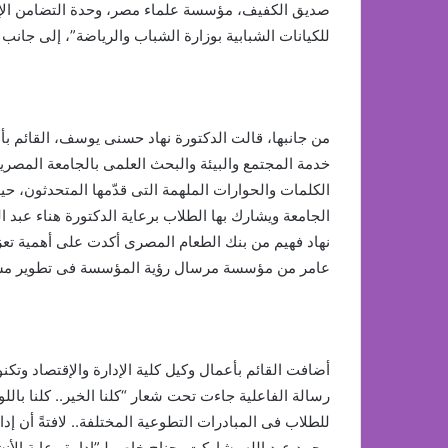
صديق الكفيف، مؤسسة علماء مصر، وحدة التضامن الإج
للكيانات الشبابية بوزارة الشباب والرياضة”، إلى ج
من جانبها، قالت الدكتورة نهاد حسنى يوسف، القائم بأعم
خدمة المجتمع والبيئة والبحث العلمى بالجامعة المصرية
الكلمات والحوارات الملهمة التى قدّمها المتحدثون، ح
الجامعة ويشارك بها الطلاب برعاية الدكتورة هناء عبد 
نهاد فهيم من بنك الطعام المصرى أكدت على أهمية تعز
عامر من مؤسسة مرسال رؤية المؤسسة فى تطوير مشرو
أضافت القائم بأعمال وكيل كلية الإدارة والإقتصاد وتكن
رسالة الفاعلية جاءت تحت شعار “كلنا الخير.. كلنا بال
للطلاب فى المبادرات التطوعية المختلفة.. لافتةً أن إدا
محمد عبد الله، شاركت بجناح خاص لـ”إدارة رعاية الأن