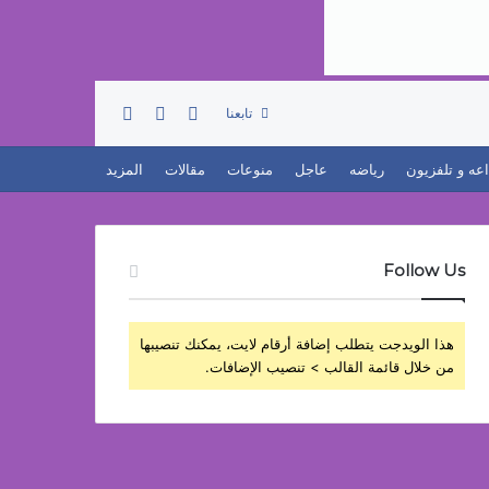
تسجيل الدخول
بحث عن
إضافة عمود جانبي
تابعنا
اعه و تلفزيون
رياضه
عاجل
منوعات
مقالات
المزيد
Follow Us
هذا الويدجت يتطلب إضافة أرقام لايت، يمكنك تنصيبها
من خلال قائمة القالب > تنصيب الإضافات.