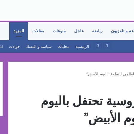
عه و تلفزيون
رياضه
عاجل
منوعات
مقالات
المزيد
19 نوفمبر.. إنطلاق 《أوتو إكس》 أكبر معرض لموزعين السيارات المعتمدين في مصر
الرئيسية
محليات
سياسه و اقتصاد
حوادث
اذ
عالمى للتطوع “اليوم الأبيض”
وسية تحتفل باليوم
م الأبيض”