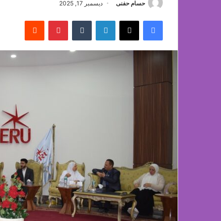
حسام حفنى
ديسمبر 17, 2025
فيسبوك
‫X
لينكدإن
بينتيريست